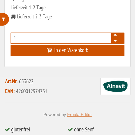
Lieferzeit 1-2 Tage
Lieferzeit 2-3 Tage
ohne Weizenstärke
laktosefrei
In den Warenkorb
ohne Hefe
ohne Ei
ohne Soja
Art.Nr.
653622
ohne Haselnüsse
EAN:
4260012974751
Bio
vegan
Powered by
Froala Editor
ohne Erdnüsse
glutenfrei
ohne Senf
eiweißarm / PKU