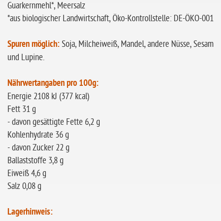
Guarkernmehl*, Meersalz
*aus biologischer Landwirtschaft, Öko-Kontrollstelle: DE-ÖKO-001
Spuren möglich:
Soja, Milcheiweiß, Mandel, andere Nüsse, Sesam
und Lupine.
Nährwertangaben pro 100g:
Energie 2108 kJ (377 kcal)
Fett 31 g
- davon gesättigte Fette 6,2 g
Kohlenhydrate 36 g
- davon Zucker 22 g
Ballaststoffe 3,8 g
Eiweiß 4,6 g
Salz 0,08 g
Lagerhinweis: