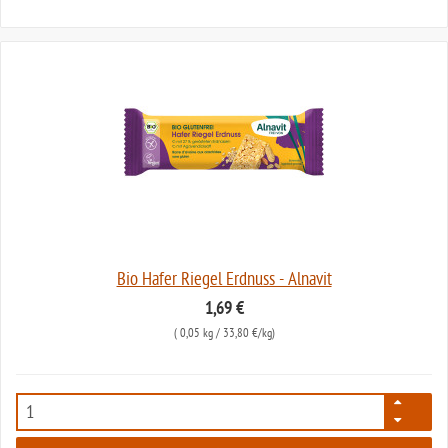
Bio Hafer Riegel Erdnuss - Alnavit
1,69 €
(
0,05 kg
/ 33,80 €/kg)
5993