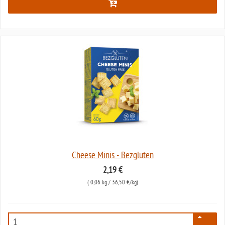
Cheese Minis - Bezgluten
2,19 €
(
0,06 kg
/ 36,50 €/kg)