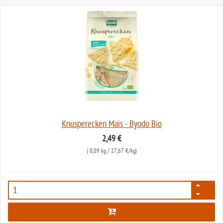
Knusperecken Mais - Byodo Bio
2,49 €
(
0,09 kg
/ 27,67 €/kg)
5040