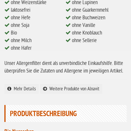
ohne Weizenstärke
ohne Lupinen
ohne Mandeln
laktosefrei
ohne Guarkernmehl
ohne Milch
ohne Hefe
ohne Buchweizen
ohne Soja
ohne Vanille
ohne Hafer
Bio
ohne Knoblauch
ohne Zuckerzusatz
ohne Milch
ohne Sellerie
ohne Reis
ohne Hafer
ohne Mais
Unser Allergenfilter dient als unverbindliche Einkaufshilfe. Bitte
ohne Senf
überprüfen Sie die Zutaten und Allergene im jeweiligen Artikel.
ohne Sesam
Mehr Details
Weitere Produkte von Alnavit
ohne Lupinen
ohne Guarkernmehl
ohne Buchweizen
PRODUKTBESCHREIBUNG
ohne Vanille