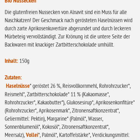
Bio Nussecken
ohne Knoblauch
Die glutenfreien Nussecken von Alnavit sind ein Muss für alle
ohne Sellerie
Naschkatzen! Der Geschmack nach gerösteten Haselnüssen wird
glutenfrei
durch zarte Aprikosenkuvertüre abgerundet und durch leckeren
ohne
Mürbeteig vervollständigt. Zur Krönung ist die untere Seite der
Sonnenblumen
Backwaren mit knackiger Zartbitterschokolade umhüllt.
ohne Palmöl
Inhalt:
150g
Zutaten:
Haselnüsse
* geröstet 26 %, Reisvollkornmehl, Rohrohrzucker*,
Reismehl*, Zartbitterschokolade* 11 % (Kakaomasse*,
Rohrohrzucker*, Kakaobutter*), Glukosesirup*, Aprikosenkonfitüre*
(Rohrohrzucker*, Aprikosenmark*, Zitronensaftkonzentrat*,
Geliermittel: Pektin), Margarine* (Palmöl*, Wasser,
Sonnenblumenöl*, Kokosöl*, Zitronensaftkonzentrat*,
Meersalz),
Vollei
*, Palmöl*, Kartoffelstärke*, Verdickungsmittel: