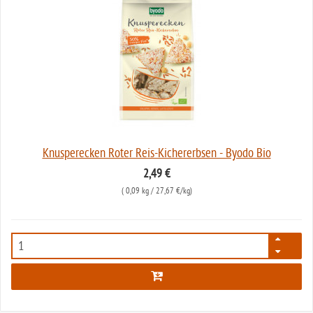
Knusperecken Roter Reis-Kichererbsen - Byodo Bio
2,49 €
(
0,09 kg
/ 27,67 €/kg)
5039