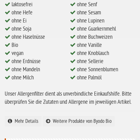
laktosefrei
ohne Senf
ohne Milch
ohne Hefe
ohne Sesam
ohne Hafer
ohne Ei
ohne Lupinen
ohne Soja
ohne Guarkernmehl
ohne Zuckerzusatz
ohne Haselnüsse
ohne Buchweizen
ohne Reis
Bio
ohne Vanille
ohne Mais
vegan
ohne Knoblauch
ohne Erdnüsse
ohne Sellerie
ohne Senf
ohne Mandeln
ohne Sonnenblumen
ohne Sesam
ohne Milch
ohne Palmöl
ohne Lupinen
Unser Allergenfilter dient als unverbindliche Einkaufshilfe. Bitte
ohne Guarkernmehl
überprüfen Sie die Zutaten und Allergene im jeweiligen Artikel.
ohne Buchweizen
ohne Vanille
Mehr Details
Weitere Produkte von Byodo Bio
ohne Knoblauch