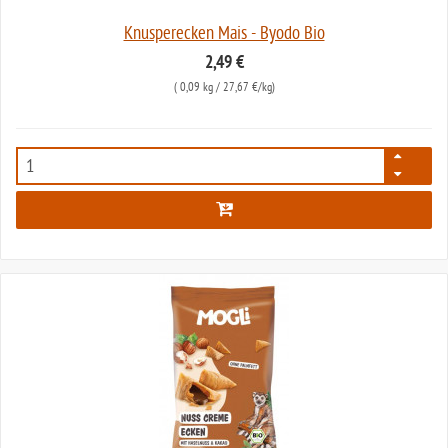
Knusperecken Mais - Byodo Bio
2,49 €
(
0,09 kg
/ 27,67 €/kg)
5040