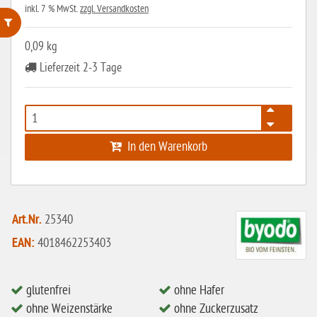
inkl. 7 % MwSt.
zzgl. Versandkosten
0,09 kg
ohne Weizenstärke
Lieferzeit 2-3 Tage
laktosefrei
ohne Hefe
ohne Ei
In den Warenkorb
ohne Soja
ohne Haselnüsse
Bio
Art.Nr.
25340
vegan
EAN:
4018462253403
ohne Erdnüsse
eiweißarm / PKU
glutenfrei
ohne Hafer
ohne Mandeln
ohne Weizenstärke
ohne Zuckerzusatz