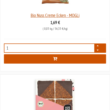
Bio Nuss Creme Ecken - MOGLi
1,69 €
(
0,03 kg
/ 56,33 €/kg)
6304