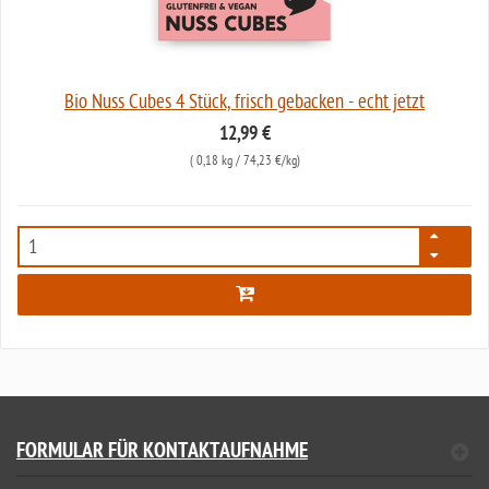
Bio Nuss Cubes 4 Stück, frisch gebacken - echt jetzt
12,99 €
(
0,18 kg
/ 74,23 €/kg)
6363
FORMULAR FÜR KONTAKTAUFNAHME