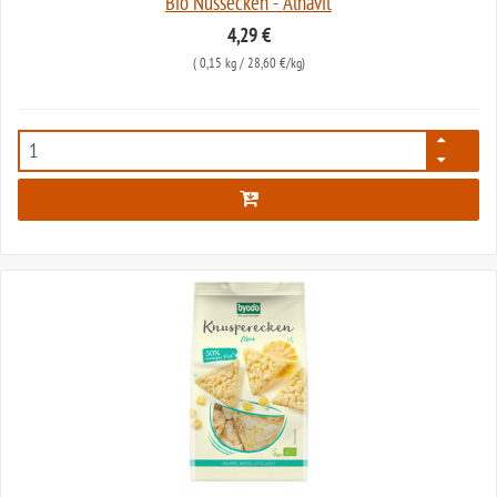
Bio Nussecken - Alnavit
4,29 €
(
0,15 kg
/ 28,60 €/kg)
3681