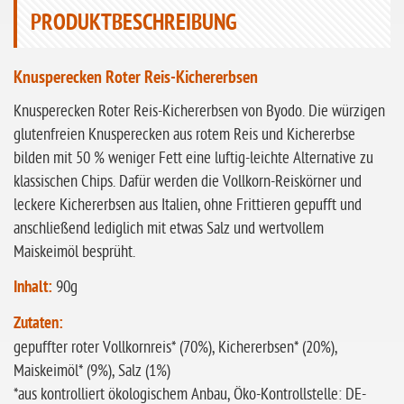
ohne Sellerie
PRODUKTBESCHREIBUNG
glutenfrei
ohne
Knusperecken Roter Reis-Kichererbsen
Sonnenblumen
Knusperecken Roter Reis-Kichererbsen von Byodo. Die würzigen
ohne Palmöl
glutenfreien Knusperecken aus rotem Reis und Kichererbse
bilden mit 50 % weniger Fett eine luftig-leichte Alternative zu
klassischen Chips. Dafür werden die Vollkorn-Reiskörner und
leckere Kichererbsen aus Italien, ohne Frittieren gepufft und
anschließend lediglich mit etwas Salz und wertvollem
Maiskeimöl besprüht.
Inhalt:
90g
Zutaten:
gepuffter roter Vollkornreis* (70%), Kichererbsen* (20%),
Maiskeimöl* (9%), Salz (1%)
*aus kontrolliert ökologischem Anbau, Öko-Kontrollstelle: DE-