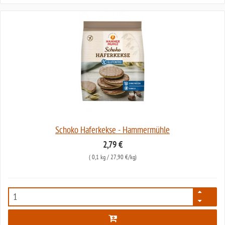
Schoko Haferkekse - Hammermühle
2,79 €
(
0,1 kg
/ 27,90 €/kg)
6744