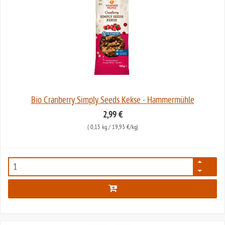
Bio Cranberry Simply Seeds Kekse - Hammermühle
2,99 €
(
0,15 kg
/ 19,93 €/kg)
6740