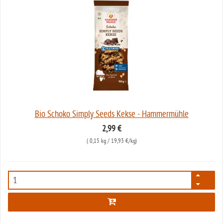
Bio Schoko Simply Seeds Kekse - Hammermühle
2,99 €
(
0,15 kg
/ 19,93 €/kg)
6741