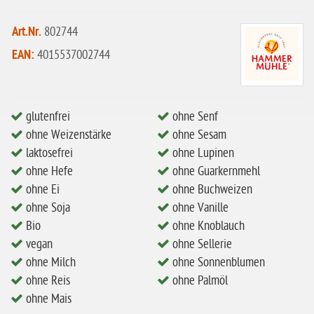
ohne Mandeln
Art.Nr.
802744
ohne Milch
EAN:
4015537002744
ohne Hafer
ohne Zuckerzusatz
ohne Reis
glutenfrei
ohne Senf
ohne Mais
ohne Weizenstärke
ohne Sesam
laktosefrei
ohne Lupinen
ohne Senf
ohne Hefe
ohne Guarkernmehl
ohne Sesam
ohne Ei
ohne Buchweizen
ohne Soja
ohne Vanille
ohne Lupinen
Bio
ohne Knoblauch
ohne Guarkernmehl
vegan
ohne Sellerie
ohne Buchweizen
ohne Milch
ohne Sonnenblumen
ohne Reis
ohne Palmöl
ohne Vanille
ohne Mais
ohne Knoblauch