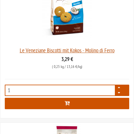
Le Veneziane Biscotti mit Kokos - Molino di Ferro
3,29 €
(
0,25 kg
/ 13,16 €/kg)
696