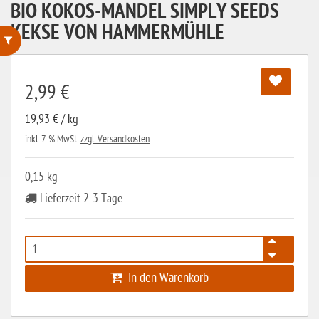
BIO KOKOS-MANDEL SIMPLY SEEDS
KEKSE VON HAMMERMÜHLE
ohne Weizenstärke
2,99 €
laktosefrei
19,93 € / kg
ohne Hefe
inkl. 7 % MwSt.
zzgl. Versandkosten
ohne Ei
ohne Soja
0,15 kg
Lieferzeit 2-3 Tage
ohne Haselnüsse
Bio
vegan
ohne Erdnüsse
In den Warenkorb
eiweißarm / PKU