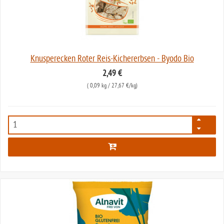
Knusperecken Roter Reis-Kichererbsen - Byodo Bio
2,49 €
(
0,09 kg
/ 27,67 €/kg)
5039