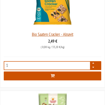
Bio Saaten Cracker - Alnavit
2,49 €
(
0,08 kg
/ 33,20 €/kg)
5346