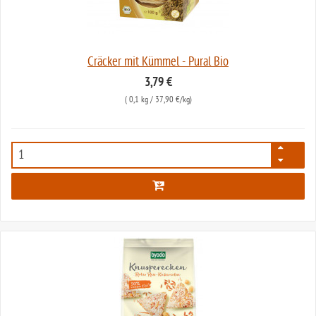
Cräcker mit Kümmel - Pural Bio
3,79 €
(
0,1 kg
/ 37,90 €/kg)
420