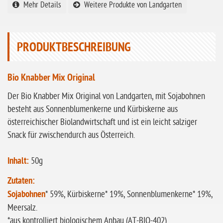
Mehr Details
Weitere Produkte von Landgarten
ohne Sellerie
glutenfrei
PRODUKTBESCHREIBUNG
ohne
Sonnenblumen
ohne Palmöl
Bio Knabber Mix Original
Der Bio Knabber Mix Original von Landgarten, mit Sojabohnen
besteht aus Sonnenblumenkerne und Kürbiskerne aus
österreichischer Biolandwirtschaft und ist ein leicht salziger
Snack für zwischendurch aus Österreich.
Inhalt:
50g
Zutaten:
Sojabohnen
* 59%, Kürbiskerne* 19%, Sonnenblumenkerne* 19%,
Meersalz.
*aus kontrolliert biologischem Anbau (AT-BIO-402)