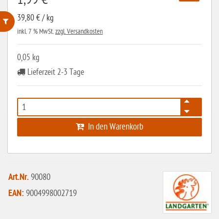
39,80 € / kg
inkl. 7 % MwSt.
zzgl. Versandkosten
ohne Weizenstärke
0,05 kg
laktosefrei
Lieferzeit 2-3 Tage
ohne Hefe
ohne Ei
ohne Soja
In den Warenkorb
ohne Haselnüsse
Bio
vegan
Art.Nr.
90080
ohne Erdnüsse
EAN:
9004998002719
eiweißarm / PKU