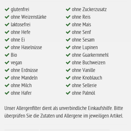
ohne Mandeln
glutenfrei
ohne Zuckerzusatz
ohne Milch
ohne Weizenstärke
ohne Reis
ohne Hafer
laktosefrei
ohne Mais
ohne Zuckerzusatz
ohne Hefe
ohne Senf
ohne Ei
ohne Sesam
ohne Reis
ohne Haselnüsse
ohne Lupinen
ohne Mais
Bio
ohne Guarkernmehl
vegan
ohne Buchweizen
ohne Senf
ohne Erdnüsse
ohne Vanille
ohne Sesam
ohne Mandeln
ohne Knoblauch
ohne Lupinen
ohne Milch
ohne Sellerie
ohne Hafer
ohne Palmöl
ohne Guarkernmehl
ohne Buchweizen
Unser Allergenfilter dient als unverbindliche Einkaufshilfe. Bitte
ohne Vanille
überprüfen Sie die Zutaten und Allergene im jeweiligen Artikel.
ohne Knoblauch