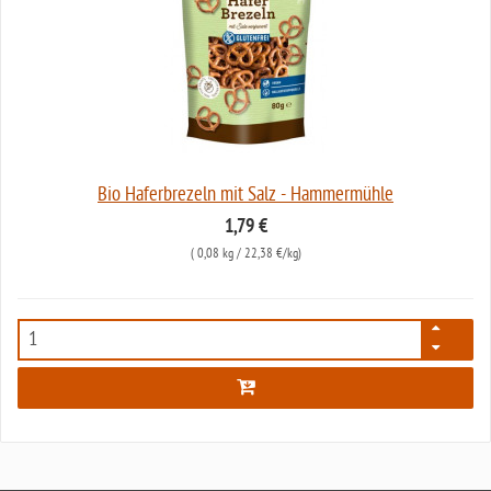
Bio Haferbrezeln mit Salz - Hammermühle
1,79 €
(
0,08 kg
/ 22,38 €/kg)
6241