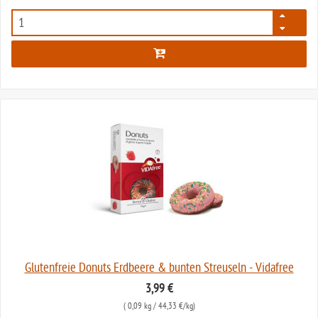
2207
Glutenfreie Donuts Erdbeere & bunten Streuseln - Vidafree
3,99 €
(
0,09 kg
/ 44,33 €/kg)