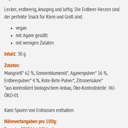
glutenfrei
Lecker, erdbeerig, knusprig und luftig. Die Erdbeer-Herzen sind
der perfekte Snack für Klein und Groß sind.
ohne
Sonnenblumen
vegan
ohne Palmöl
mit Agave gesüßt
mit wenigen Zutaten
Inhalt:
30 g
Zutaten:
Maisgrieß* 62 %, Sonnenblumenöl*, Agavenpulver* 16 %,
Erdbeerpulver* 4 %, Rote-Bete-Pulver*, Zitronensäure*
*aus kontrolliert biologischem Anbau, Öko-Kontrollstelle: HU-
ÖKO-01
Kann Spuren von Erdnüssen enthalten.
N
ährwertangaben pro 100g: