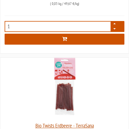
(
0,03 kg
/ 49,67 €/kg)
7634
Bio Twists Erdbeere - TerraSana