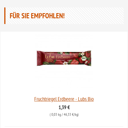
FÜR SIE EMPFOHLEN!
Fruchtriegel Erdbeere - Lubs Bio
1,39 €
(
0,03 kg
/ 46,33 €/kg)