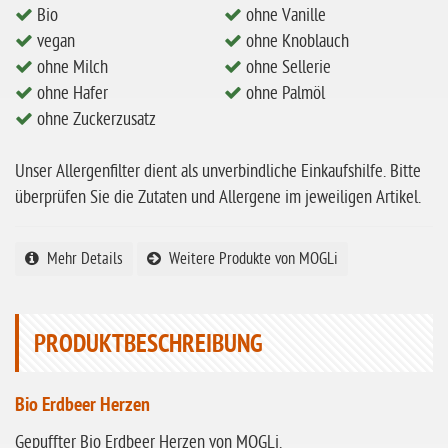
ohne Milch
Bio
ohne Vanille
vegan
ohne Knoblauch
ohne Hafer
ohne Milch
ohne Sellerie
ohne Zuckerzusatz
ohne Hafer
ohne Palmöl
ohne Reis
ohne Zuckerzusatz
ohne Mais
Unser Allergenfilter dient als unverbindliche Einkaufshilfe. Bitte
ohne Senf
überprüfen Sie die Zutaten und Allergene im jeweiligen Artikel.
ohne Sesam
ohne Lupinen
Mehr Details
Weitere Produkte von MOGLi
ohne Guarkernmehl
ohne Buchweizen
PRODUKTBESCHREIBUNG
ohne Vanille
ohne Knoblauch
Bio Erdbeer Herzen
ohne Sellerie
Gepuffter Bio Erdbeer Herzen von MOGLi.