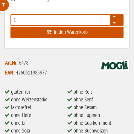
ohne Weizenstärke
laktosefrei
In den Warenkorb
ohne Hefe
ohne Ei
ohne Soja
Art.Nr.
6478
ohne Haselnüsse
EAN:
4260311985977
Bio
glutenfrei
ohne Reis
vegan
ohne Weizenstärke
ohne Senf
ohne Erdnüsse
laktosefrei
ohne Sesam
eiweißarm / PKU
ohne Hefe
ohne Lupinen
ohne Ei
ohne Guarkernmehl
ohne Mandeln
ohne Soja
ohne Buchweizen