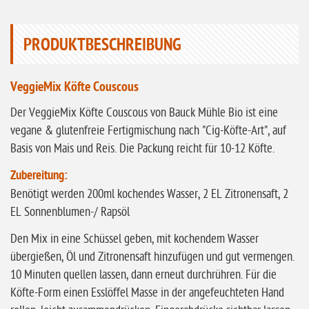
ohne Vanille
ohne Knoblauch
PRODUKTBESCHREIBUNG
ohne Sellerie
glutenfrei
VeggieMix Köfte Couscous
ohne
Der VeggieMix Köfte Couscous von Bauck Mühle Bio ist eine
Sonnenblumen
vegane & glutenfreie Fertigmischung nach "Cig-Köfte-Art", auf
Basis von Mais und Reis. Die Packung reicht für 10-12 Köfte.
ohne Palmöl
Zubereitung:
Benötigt werden 200ml kochendes Wasser, 2 EL Zitronensaft, 2
EL Sonnenblumen-/ Rapsöl
Den Mix in eine Schüssel geben, mit kochendem Wasser
übergießen, Öl und Zitronensaft hinzufügen und gut vermengen.
10 Minuten quellen lassen, dann erneut durchrühren. Für die
Köfte-Form einen Esslöffel Masse in der angefeuchteten Hand