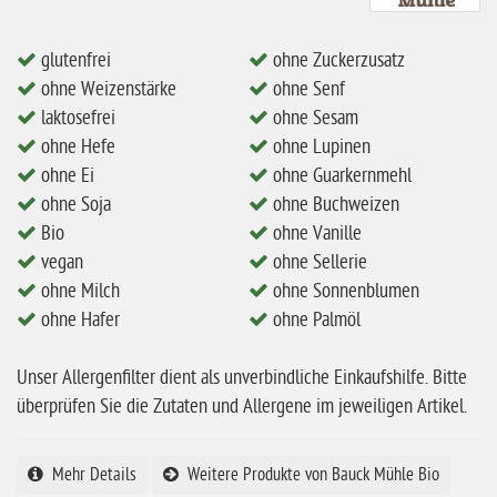
eiweißarm / PKU
glutenfrei
ohne Zuckerzusatz
ohne Mandeln
ohne Weizenstärke
ohne Senf
ohne Milch
laktosefrei
ohne Sesam
ohne Hefe
ohne Lupinen
ohne Hafer
ohne Ei
ohne Guarkernmehl
ohne Zuckerzusatz
ohne Soja
ohne Buchweizen
ohne Reis
Bio
ohne Vanille
vegan
ohne Sellerie
ohne Mais
ohne Milch
ohne Sonnenblumen
ohne Senf
ohne Hafer
ohne Palmöl
ohne Sesam
Unser Allergenfilter dient als unverbindliche Einkaufshilfe. Bitte
ohne Lupinen
überprüfen Sie die Zutaten und Allergene im jeweiligen Artikel.
ohne Guarkernmehl
ohne Buchweizen
Mehr Details
Weitere Produkte von Bauck Mühle Bio