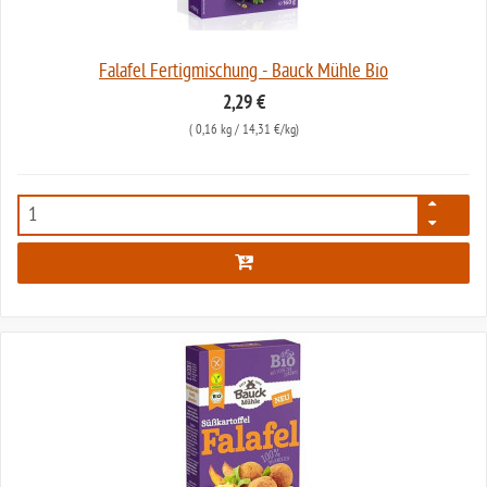
Falafel Fertigmischung - Bauck Mühle Bio
2,29 €
(
0,16 kg
/ 14,31 €/kg)
126