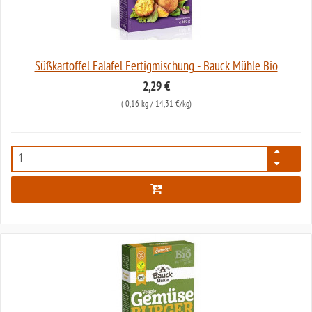
Süßkartoffel Falafel Fertigmischung - Bauck Mühle Bio
2,29 €
(
0,16 kg
/ 14,31 €/kg)
7089