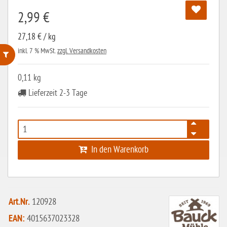
2,99 €
27,18 € / kg
inkl. 7 % MwSt.
zzgl. Versandkosten
ohne Weizenstärke
0,11 kg
Lieferzeit 2-3 Tage
laktosefrei
ohne Hefe
ohne Ei
In den Warenkorb
ohne Soja
ohne Haselnüsse
Bio
Art.Nr.
120928
vegan
EAN:
4015637023328
ohne Erdnüsse