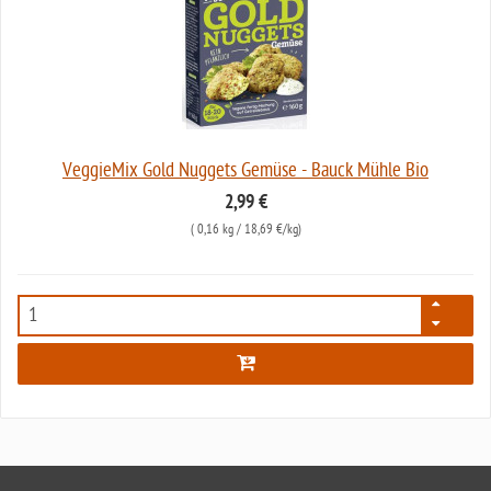
VeggieMix Gold Nuggets Gemüse - Bauck Mühle Bio
2,99 €
(
0,16 kg
/ 18,69 €/kg)
7277