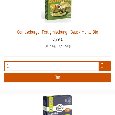
Gemüseburger Fertigmischung - Bauck Mühle Bio
2,29 €
(
0,16 kg
/ 14,31 €/kg)
7090