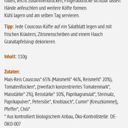
rollen, leicht zusammendrücken, Fingerabdrücke sichtbar lassen.
Hände anfeuchten und weitere Köfte formen.
Kühl lagern und am selben Tag servieren.
Tipp:
Jede Couscous-Köfte auf ein Salatblatt legen und mit
frischen Kräutern, Zitronenscheiben und einem Hauch
Granatapfelsirup dekorieren.
Inhalt:
110g
Zutaten:
Mais-Reis Couscous* 65% (Maismehl* 46%, Reismehl* 20%),
Tomatenflocken*, (zweifach konzentriertes Tomatenmark*,
Maisstärke* 2%), Reisstärke* 10%, Paprikagranulat*, Steinsalz,
Paprikapulver*, Petersilie*, Knoblauch*, Cumin* (Kreuzkümmel),
Pfeffer*, Chili*.
* Aus kontrolliert biologischem Anbau, Öko-Kontrollstelle: DE-
ÖKO-007