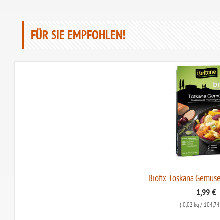
FÜR SIE EMPFOHLEN!
Biofix Toskana Gemüse
1,99 €
(
0,02 kg
/ 104,74