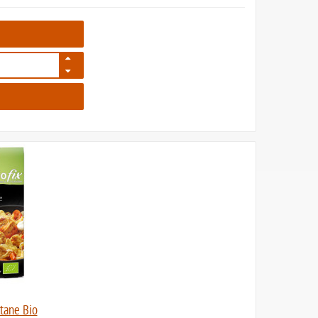
647
ltane Bio