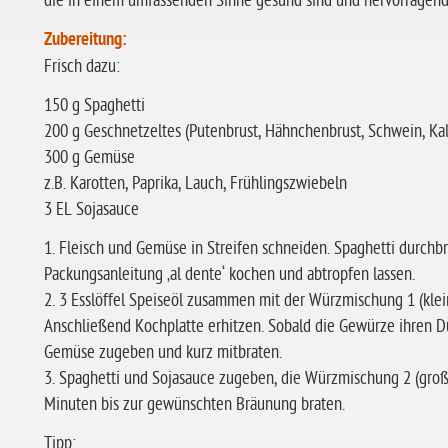
die in einem umfassenden Sinne gesund sind und hervorragen
Zubereitung:
Frisch dazu:
150 g Spaghetti
200 g Geschnetzeltes (Putenbrust, Hähnchenbrust, Schwein, Kal
300 g Gemüse
z.B. Karotten, Paprika, Lauch, Frühlingszwiebeln
3 EL Sojasauce
1. Fleisch und Gemüse in Streifen schneiden. Spaghetti durchb
Packungsanleitung ‚al dente‘ kochen und abtropfen lassen.
2. 3 Esslöffel Speiseöl zusammen mit der Würzmischung 1 (klei
Anschließend Kochplatte erhitzen. Sobald die Gewürze ihren D
Gemüse zugeben und kurz mitbraten.
3. Spaghetti und Sojasauce zugeben, die Würzmischung 2 (groß
Minuten bis zur gewünschten Bräunung braten.
Tipp: