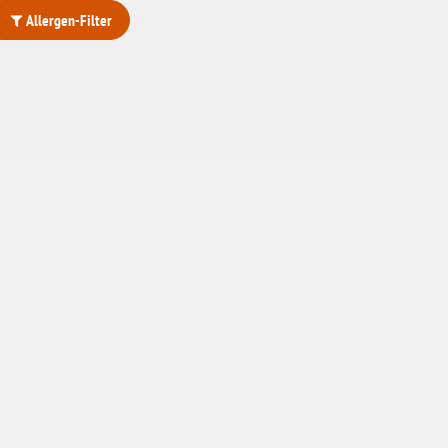
Allergen-Filter
ohne Weizenstärke
laktosefrei
ohne Hefe
ohne Ei
ohne Soja
ohne Haselnüsse
Bio
vegan
ohne Erdnüsse
eiweißarm / PKU
ohne Mandeln