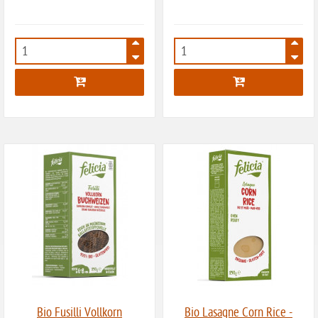
ohne Guarkernmehl
ohne Buchweizen
1641
1642
ohne Vanille
ohne Knoblauch
ohne Sellerie
glutenfrei
ohne
Sonnenblumen
ohne Palmöl
Bio Fusilli Vollkorn
Bio Lasagne Corn Rice -