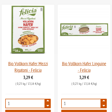
Bio Vollkorn Hafer Mezzi
Bio Vollkorn Hafer Linguine
Rigatoni - Felicia
- Felicia
3,29 €
3,29 €
(
0,25 kg
/ 13,16 €/kg)
(
0,25 kg
/ 13,16 €/kg)
7179
7180