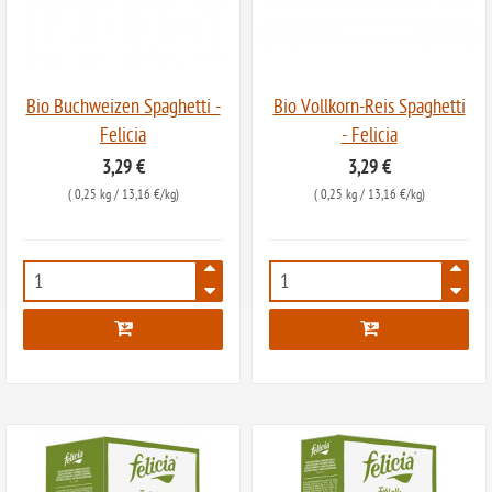
Bio Buchweizen Spaghetti -
Bio Vollkorn-Reis Spaghetti
Felicia
- Felicia
3,29 €
3,29 €
(
0,25 kg
/ 13,16 €/kg)
(
0,25 kg
/ 13,16 €/kg)
2783
2868