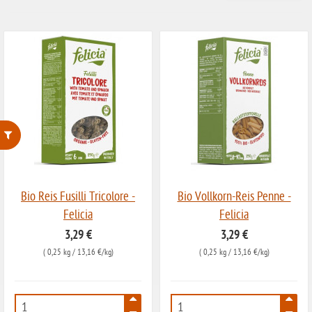
ohne Weizenstärke
laktosefrei
Bio Reis Fusilli Tricolore -
Bio Vollkorn-Reis Penne -
Felicia
Felicia
ohne Hefe
3,29 €
3,29 €
ohne Ei
(
0,25 kg
/ 13,16 €/kg)
(
0,25 kg
/ 13,16 €/kg)
ohne Soja
ohne Haselnüsse
1639
1640