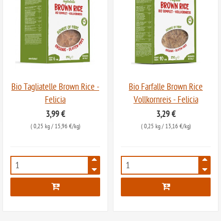
Bio Tagliatelle Brown Rice -
Bio Farfalle Brown Rice
Felicia
Vollkornreis - Felicia
3,99 €
3,29 €
(
0,25 kg
/ 15,96 €/kg)
(
0,25 kg
/ 13,16 €/kg)
5630
7120