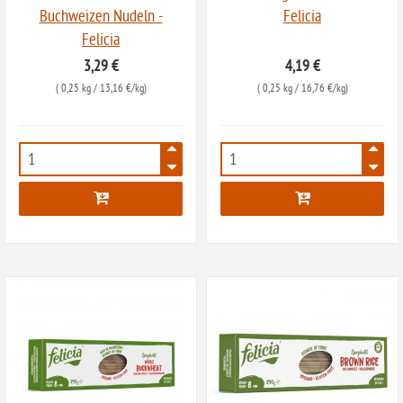
Buchweizen Nudeln -
Felicia
Felicia
3,29 €
4,19 €
(
0,25 kg
/ 13,16 €/kg)
(
0,25 kg
/ 16,76 €/kg)
1643
2306