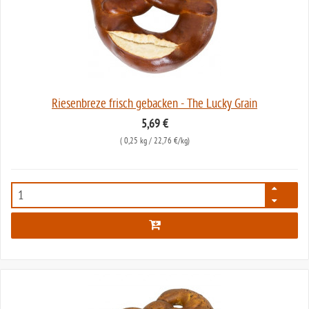
Riesenbreze frisch gebacken - The Lucky Grain
5,69 €
(
0,25 kg
/ 22,76 €/kg)
5833