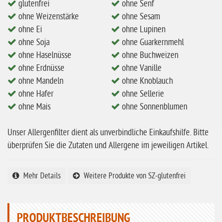
ohne Erdnüsse
glutenfrei
ohne Senf
ohne Weizenstärke
ohne Sesam
eiweißarm / PKU
ohne Ei
ohne Lupinen
ohne Mandeln
ohne Soja
ohne Guarkernmehl
ohne Haselnüsse
ohne Buchweizen
ohne Milch
ohne Erdnüsse
ohne Vanille
ohne Hafer
ohne Mandeln
ohne Knoblauch
ohne Zuckerzusatz
ohne Hafer
ohne Sellerie
ohne Mais
ohne Sonnenblumen
ohne Reis
ohne Mais
Unser Allergenfilter dient als unverbindliche Einkaufshilfe. Bitte
ohne Senf
überprüfen Sie die Zutaten und Allergene im jeweiligen Artikel.
ohne Sesam
Mehr Details
Weitere Produkte von SZ-glutenfrei
ohne Lupinen
ohne Guarkernmehl
PRODUKTBESCHREIBUNG
ohne Buchweizen