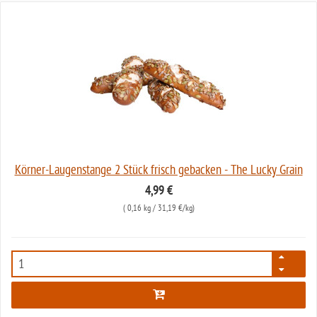
Körner-Laugenstange 2 Stück frisch gebacken - The Lucky Grain
4,99 €
(
0,16 kg
/ 31,19 €/kg)
6391