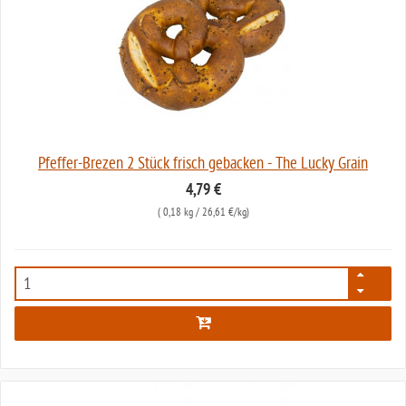
Pfeffer-Brezen 2 Stück frisch gebacken - The Lucky Grain
4,79 €
(
0,18 kg
/ 26,61 €/kg)
6223