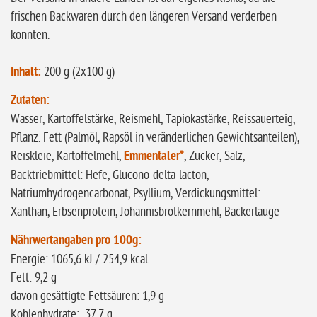
frischen Backwaren durch den längeren Versand verderben
könnten.
Inhalt:
200 g (2x100 g)
Zutaten:
Wasser, Kartoffelstärke, Reismehl, Tapiokastärke, Reissauerteig,
Pflanz. Fett (Palmöl, Rapsöl in veränderlichen Gewichtsanteilen),
Reiskleie, Kartoffelmehl,
Emmentaler*
, Zucker, Salz,
Backtriebmittel: Hefe, Glucono-delta-lacton,
Natriumhydrogencarbonat, Psyllium, Verdickungsmittel:
Xanthan,
Erbsenprotein, Johannisbrotkernmehl, Bäckerlauge
Nährwertangaben pro 100g:
Energie: 1065,6 kJ / 254,9 kcal
Fett: 9,2 g
davon gesättigte Fettsäuren: 1,9 g
Kohlenhydrate: 37,7 g