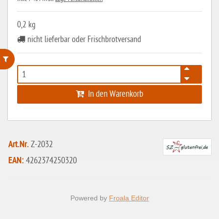
0,2 kg
nicht lieferbar oder Frischbrotversand
ohne Weizenstärke
In den Warenkorb
laktosefrei
ohne Hefe
ohne Ei
Art.Nr.
Z-2032
ohne Soja
EAN:
4262374250320
ohne Haselnüsse
Bio
Powered by
Froala Editor
vegan