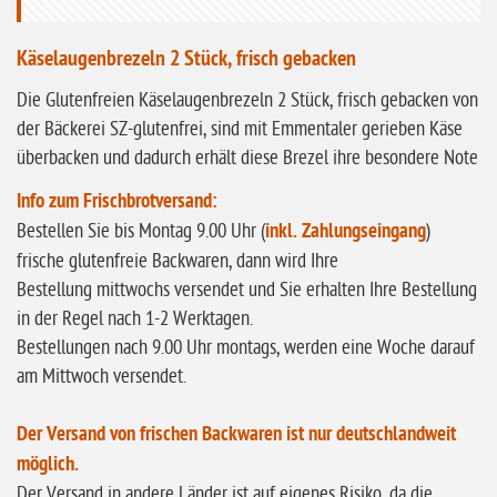
ohne Vanille
Käselaugenbrezeln 2 Stück, frisch gebacken
ohne Knoblauch
Die Glutenfreien Käselaugenbrezeln 2 Stück, frisch gebacken von
ohne Sellerie
der Bäckerei SZ-glutenfrei, sind mit Emmentaler gerieben Käse
glutenfrei
überbacken und dadurch erhält diese Brezel ihre besondere Note
ohne
Info zum Frischbrotversand:
Sonnenblumen
Bestellen Sie bis Montag 9.00 Uhr (
inkl. Zahlungseingang
)
ohne Palmöl
frische glutenfreie Backwaren, dann wird Ihre
Bestellung mittwochs versendet und Sie erhalten Ihre Bestellung
in der Regel nach 1-2 Werktagen.
Bestellungen nach 9.00 Uhr montags, werden eine Woche darauf
am Mittwoch versendet.
Der Versand von frischen Backwaren ist nur deutschlandweit
möglich.
Der Versand in andere Länder ist auf eigenes Risiko, da die