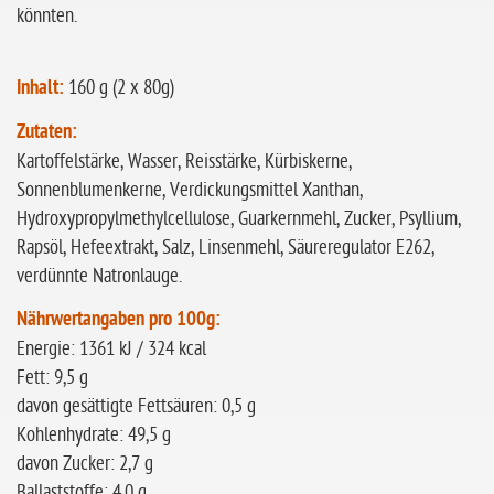
könnten.
Inhalt:
160 g (2 x 80g)
Zutaten:
Kartoffelstärke, Wasser, Reisstärke, Kürbiskerne,
Sonnenblumenkerne, Verdickungsmittel Xanthan,
Hydroxypropylmethylcellulose, Guarkernmehl, Zucker, Psyllium,
Rapsöl, Hefeextrakt, Salz, Linsenmehl, Säureregulator E262,
verdünnte Natronlauge.
Nährwertangaben pro 100g:
Energie: 1361 kJ / 324 kcal
Fett: 9,5 g
davon gesättigte Fettsäuren: 0,5 g
Kohlenhydrate: 49,5 g
davon Zucker: 2,7 g
Ballaststoffe: 4,0 g