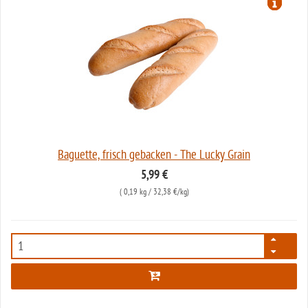
Baguette, frisch gebacken - The Lucky Grain
5,99 €
(
0,19 kg
/ 32,38 €/kg)
5728