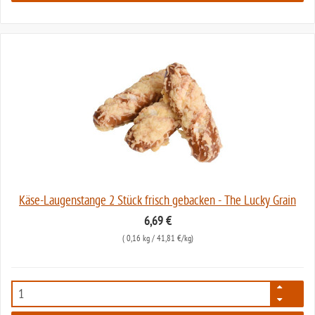
Käse-Laugenstange 2 Stück frisch gebacken - The Lucky Grain
6,69 €
(
0,16 kg
/ 41,81 €/kg)
6390