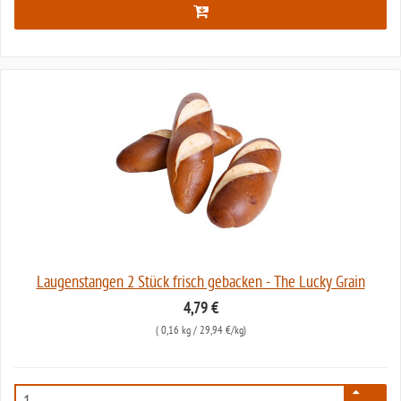
Laugenstangen 2 Stück frisch gebacken - The Lucky Grain
4,79 €
(
0,16 kg
/ 29,94 €/kg)