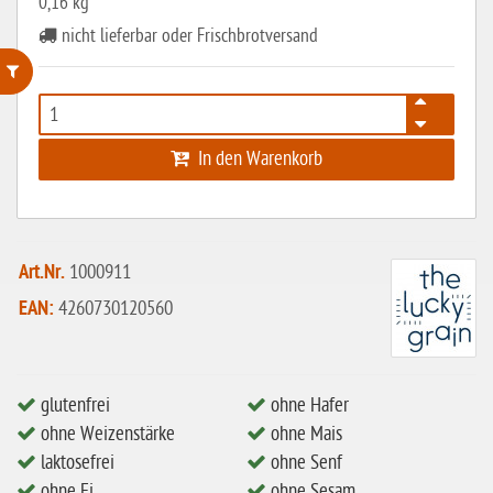
0,16 kg
nicht lieferbar oder Frischbrotversand
ohne Weizenstärke
In den Warenkorb
laktosefrei
ohne Hefe
ohne Ei
Art.Nr.
1000911
ohne Soja
EAN:
4260730120560
ohne Haselnüsse
Bio
vegan
glutenfrei
ohne Hafer
ohne Weizenstärke
ohne Mais
ohne Erdnüsse
laktosefrei
ohne Senf
eiweißarm / PKU
ohne Ei
ohne Sesam