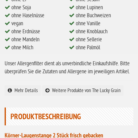
ohne Mandeln
ohne Soja
ohne Lupinen
ohne Haselnüsse
ohne Buchweizen
ohne Milch
vegan
ohne Vanille
ohne Hafer
ohne Erdnüsse
ohne Knoblauch
ohne Mandeln
ohne Sellerie
ohne Zuckerzusatz
ohne Milch
ohne Palmöl
ohne Reis
ohne Mais
Unser Allergenfilter dient als unverbindliche Einkaufshilfe. Bitte
überprüfen Sie die Zutaten und Allergene im jeweiligen Artikel.
ohne Senf
ohne Sesam
Mehr Details
Weitere Produkte von The Lucky Grain
ohne Lupinen
ohne Guarkernmehl
PRODUKTBESCHREIBUNG
ohne Buchweizen
ohne Vanille
Körner-Laugenstange 2 Stück frisch gebacken