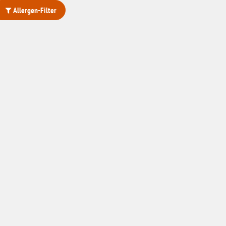
Allergen-Filter
ohne Weizenstärke
laktosefrei
ohne Hefe
ohne Ei
ohne Soja
ohne Haselnüsse
Bio
vegan
ohne Erdnüsse
eiweißarm / PKU
ohne Mandeln