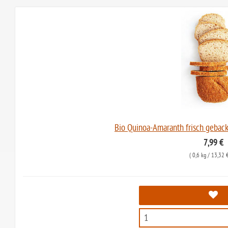
Bio Quinoa-Amaranth frisch geback
7,99 €
(
0,6 kg
/ 13,32 €