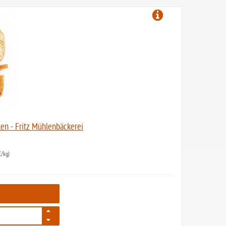
en - Fritz Mühlenbäckerei
/kg)
596