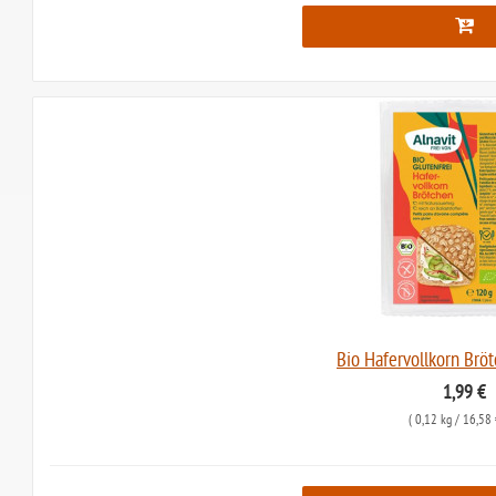
Bio Hafervollkorn Bröt
1,99 €
(
0,12 kg
/ 16,58 