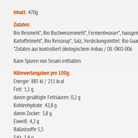
Inhalt:
470g
Zutaten:
Bio Reismehl*, Bio Buchweizenmehl*, Fermentwasser*, hausgem
Kartoffelmehl*, Bio Reissirup*, Salz, Verdickungsmittel: Bio Gu
*Zutaten aus kontrolliert ökologischem Anbau / DE-ÖKO-006
Kann Spuren von Sesam enthalten.
Nährwertangaben pro 100g:
Energie: 885 kJ / 211 kcal
Fett: 1,1 g
davon gesättigte Fettsäuren: 0,2 g
Kohlenhydrate: 42,8 g
davon Zucker: 3,8 g
Eiweiß: 4,2 g
Ballastsoffe:5,5
Salz: 1,4 g