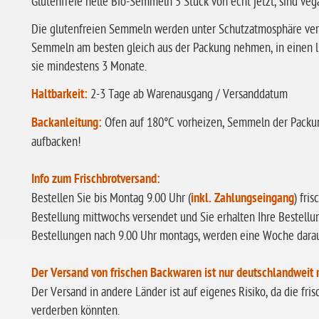
Glutenfreie helle Bio-Semmeln 5 Stück von echt jetzt, sind vega
Die glutenfreien Semmeln werden unter Schutzatmosphäre verp
Semmeln am besten gleich aus der Packung nehmen, in einen lu
sie mindestens 3 Monate.
Haltbarkeit:
2-3 Tage ab Warenausgang / Versanddatum
Backanleitung:
Ofen auf 180°C vorheizen, Semmeln der Packu
aufbacken!
Info zum Frischbrotversand:
Bestellen Sie bis Montag 9.00 Uhr (
inkl. Zahlungseingang
) fri
Bestellung mittwochs versendet und Sie erhalten Ihre Bestellu
Bestellungen nach 9.00 Uhr montags, werden eine Woche dara
Der Versand von frischen Backwaren ist nur deutschlandweit 
Der Versand in andere Länder ist auf eigenes Risiko, da die f
verderben könnten.