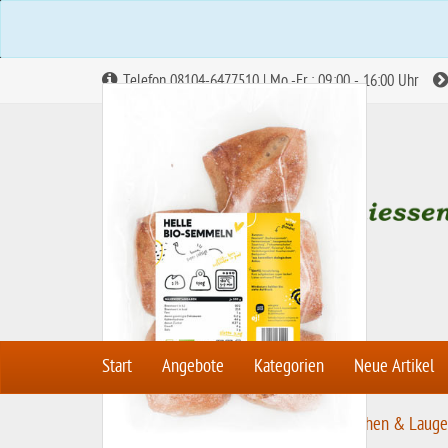
Telefon 08104-6477510 | Mo.-Fr.: 09:00 - 16:00 Uhr
Start
Angebote
Kategorien
Neue Artikel
S
Frisches Brot & Gebäck
Brötchen & Laug