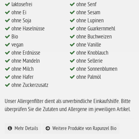
laktosefrei
ohne Senf
ohne Mandeln
ohne Ei
ohne Sesam
ohne Milch
ohne Soja
ohne Lupinen
ohne Hafer
ohne Haselnüsse
ohne Guarkernmehl
Bio
ohne Buchweizen
ohne Zuckerzusatz
vegan
ohne Vanille
ohne Reis
ohne Erdnüsse
ohne Knoblauch
ohne Mais
ohne Mandeln
ohne Sellerie
ohne Milch
ohne Sonnenblumen
ohne Senf
ohne Hafer
ohne Palmöl
ohne Sesam
ohne Zuckerzusatz
ohne Lupinen
Unser Allergenfilter dient als unverbindliche Einkaufshilfe. Bitte
ohne Guarkernmehl
überprüfen Sie die Zutaten und Allergene im jeweiligen Artikel.
ohne Buchweizen
ohne Vanille
Mehr Details
Weitere Produkte von Rapunzel Bio
ohne Knoblauch