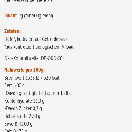
dem Verzehr der Hefe ab
Inhalt:
9g (für 500g Mehl)
Zutaten:
Hefe*, kultiviert auf Getreidebasis
*aus kontrolliert biologischem Anbau.
Öko-Kontrollstelle: DE-ÖKO-001
Nährwerte pro 100g:
Brennwert 1338 kJ / 320 kcal
Fett 6,00 g
-Davon gesättigte Fettsäuren 1,28 g
Kohlenhydrate 11,0 g
-Davon Zucker 0,2 g
Ballaststoffe 29,0 g
Eiweiß 41,00 g
Salz 0,175 g