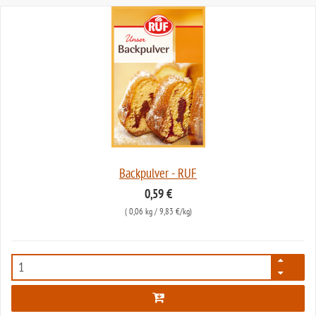
Backpulver - RUF
0,59 €
(
0,06 kg
/ 9,83 €/kg)
2297