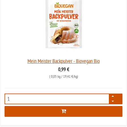
Mein Meister Backpulver - Biovegan Bio
0,99 €
(
0,05 kg
/ 19,41 €/kg)
512