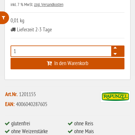
inkl. 7 % MwSt.
zzgl. Versandkosten
0,01 kg
Lieferzeit 2-3 Tage
ohne Weizenstärke
laktosefrei
ohne Hefe
In den Warenkorb
ohne Ei
ohne Soja
ohne Haselnüsse
Art.Nr.
1201155
Bio
EAN:
4006040287605
vegan
ohne Erdnüsse
glutenfrei
ohne Reis
eiweißarm / PKU
ohne Weizenstärke
ohne Mais