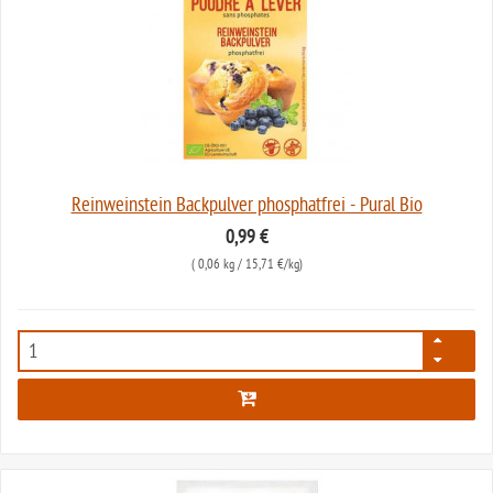
Reinweinstein Backpulver phosphatfrei - Pural Bio
0,99 €
(
0,06 kg
/ 15,71 €/kg)
393