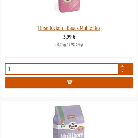
Hirseflocken - Bauck Mühle Bio
3,99 €
(
0,5 kg
/ 7,98 €/kg)
2594