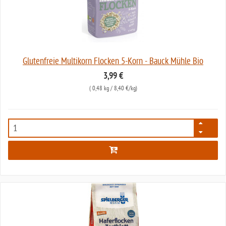
Glutenfreie Multikorn Flocken 5-Korn - Bauck Mühle Bio
3,99 €
(
0,48 kg
/ 8,40 €/kg)
4689