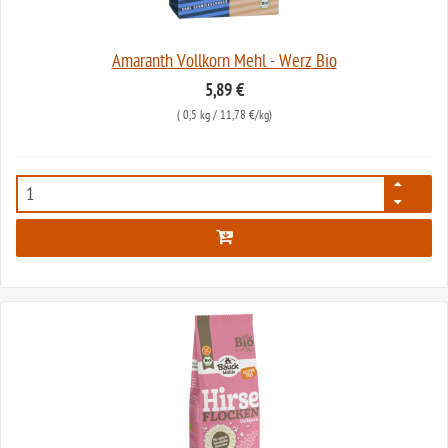
Amaranth Vollkorn Mehl - Werz Bio
5,89 €
(
0,5 kg
/ 11,78 €/kg)
352