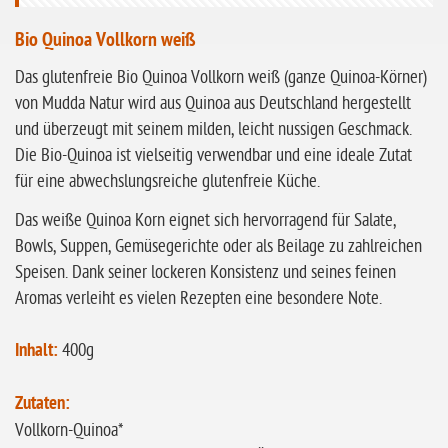
ohne Sellerie
Bio Quinoa Vollkorn weiß
glutenfrei
Das glutenfreie Bio Quinoa Vollkorn weiß (ganze Quinoa-Körner)
ohne
von Mudda Natur wird aus Quinoa aus Deutschland hergestellt
Sonnenblumen
und überzeugt mit seinem milden, leicht nussigen Geschmack.
ohne Palmöl
Die Bio-Quinoa ist vielseitig verwendbar und eine ideale Zutat
für eine abwechslungsreiche glutenfreie Küche.
Das weiße Quinoa Korn eignet sich hervorragend für Salate,
Bowls, Suppen, Gemüsegerichte oder als Beilage zu zahlreichen
Speisen. Dank seiner lockeren Konsistenz und seines feinen
Aromas verleiht es vielen Rezepten eine besondere Note.
Inhalt:
400g
Zutaten:
Vollkorn-Quinoa*