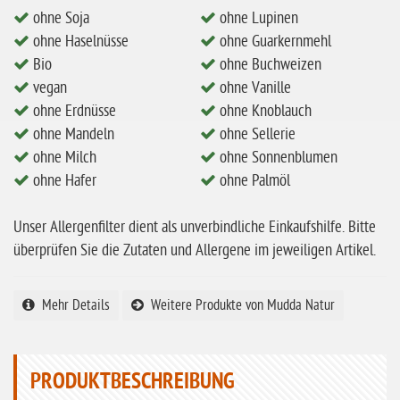
ohne Soja
ohne Lupinen
ohne Milch
ohne Haselnüsse
ohne Guarkernmehl
ohne Hafer
Bio
ohne Buchweizen
vegan
ohne Vanille
ohne Zuckerzusatz
ohne Erdnüsse
ohne Knoblauch
ohne Reis
ohne Mandeln
ohne Sellerie
ohne Mais
ohne Milch
ohne Sonnenblumen
ohne Hafer
ohne Palmöl
ohne Senf
ohne Sesam
Unser Allergenfilter dient als unverbindliche Einkaufshilfe. Bitte
überprüfen Sie die Zutaten und Allergene im jeweiligen Artikel.
ohne Lupinen
ohne Guarkernmehl
Mehr Details
Weitere Produkte von Mudda Natur
ohne Buchweizen
ohne Vanille
PRODUKTBESCHREIBUNG
ohne Knoblauch