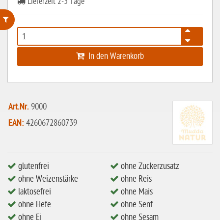
Lieferzeit 2-3 Tage
ohne Weizenstärke
In den Warenkorb
laktosefrei
ohne Hefe
ohne Ei
Art.Nr.
9000
ohne Soja
EAN:
4260672860739
ohne Haselnüsse
Bio
vegan
glutenfrei
ohne Zuckerzusatz
ohne Weizenstärke
ohne Reis
ohne Erdnüsse
laktosefrei
ohne Mais
eiweißarm / PKU
ohne Hefe
ohne Senf
ohne Ei
ohne Sesam
ohne Mandeln