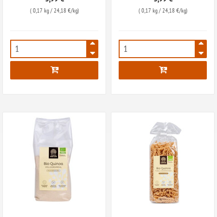
(
0,17 kg
/ 24,18 €/kg)
(
0,17 kg
/ 24,18 €/kg)
8077
8078