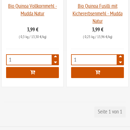
Bio Quinoa Vollkornmehl -
Bio Quinoa Fusilli mit
Mudda Natur
Kichererbsenmehl - Mudda
Natur
3,99 €
3,99 €
(
0,3 kg
/ 13,30 €/kg)
(
0,25 kg
/ 15,96 €/kg)
8079
8081
Seite 1 von 1