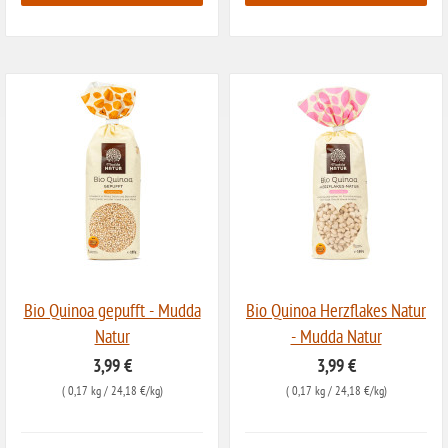
ohne Milch
ohne Hafer
ohne Zuckerzusatz
ohne Reis
ohne Mais
ohne Senf
ohne Sesam
ohne Lupinen
ohne Guarkernmehl
Bio Quinoa gepufft - Mudda
Bio Quinoa Herzflakes Natur
Natur
- Mudda Natur
ohne Buchweizen
3,99 €
3,99 €
ohne Vanille
(
0,17 kg
/ 24,18 €/kg)
(
0,17 kg
/ 24,18 €/kg)
ohne Knoblauch