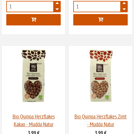
ohne Sellerie
8075
8076
glutenfrei
ohne
Sonnenblumen
ohne Palmöl
Bio Quinoa Herzflakes
Bio Quinoa Herzflakes Zimt
Kakao - Mudda Natur
- Mudda Natur
3,99 €
3,99 €