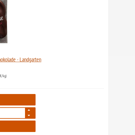
hokolade - Landgarten
€/kg)
2236