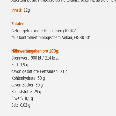
Altertum ist die Himbeere als Heilpflanze bekannt, da sie eine
Inhalt:
12g
Zutaten:
Gefriergetrocknete Himbeeren (100%)*
*aus kontrolliert biologischem Anbau, FR-BIO-01
Nährwertangaben pro 100g:
Brennwert 900 kJ / 214 kcal
Fett 1,9 g
davon gesättigte Fettsäuren 0,1 g
Kohlenhydrate 30 g
davon Zucker 30 g
Ballaststoffe 29 g
Eiweiß 8,1 g
Salz 0,02 g