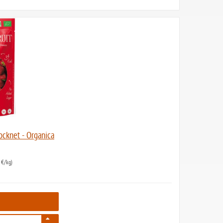
ocknet - Organica
 €/kg)