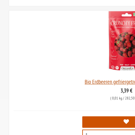
Bio Erdbeeren gefriergetr
3,39 €
(
0,01 kg
/ 282,50