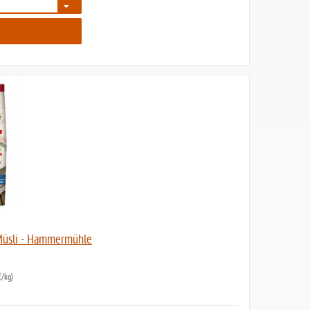
6398
Müsli - Hammermühle
/kg)