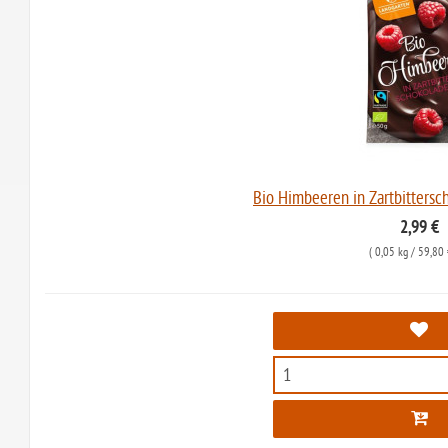
Bio Himbeeren in Zartbittersc
2,99 €
(
0,05 kg
/ 59,80 