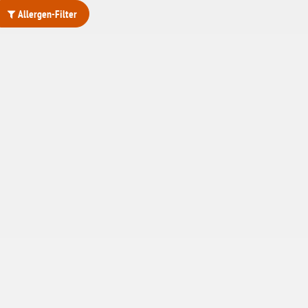
Allergen-Filter
ohne Weizenstärke
laktosefrei
ohne Hefe
ohne Ei
ohne Soja
ohne Haselnüsse
Bio
vegan
ohne Erdnüsse
eiweißarm / PKU
ohne Mandeln