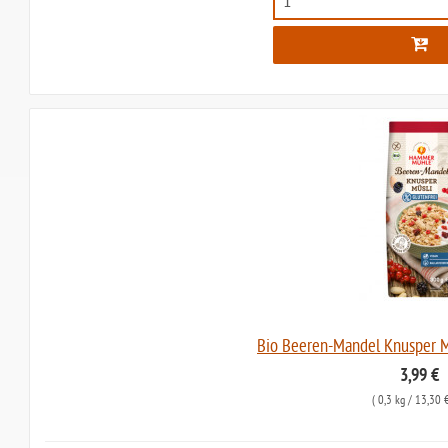
Bio Beeren-Mandel Knusper 
3,99 €
(
0,3 kg
/ 13,30 €