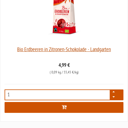
Bio Erdbeeren in Zitronen-Schokolade - Landgarten
4,99 €
(
0,09 kg
/ 55,45 €/kg)
7914