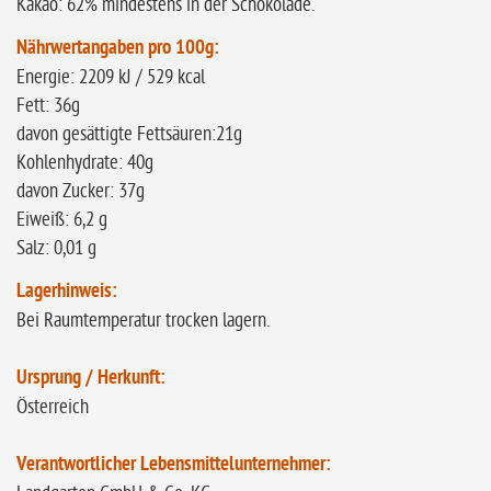
Kakao: 62% mindestens in der Schokolade.
N
ährwertangaben pro 100g:
Energie: 2209 kJ / 529 kcal
Fett: 36g
davon gesättigte Fettsäuren:21g
Kohlenhydrate: 40g
davon Zucker: 37g
Eiweiß: 6,2 g
Salz: 0,01 g
Lagerhinweis:
Bei Raumtemperatur trocken lagern.
Ursprung / Herkunft:
Österreich
Verantwortlicher Lebensmittelunternehmer: