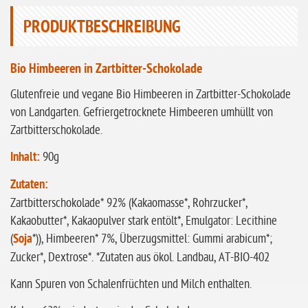
ohne Sellerie
PRODUKTBESCHREIBUNG
glutenfrei
ohne
Bio Himbeeren in Zartbitter-Schokolade
Sonnenblumen
Glutenfreie und vegane Bio Himbeeren in Zartbitter-Schokolade
ohne Palmöl
von Landgarten. Gefriergetrocknete Himbeeren umhüllt von
Zartbitterschokolade.
Inhalt:
90g
Zutaten:
Zartbitterschokolade* 92% (Kakaomasse*, Rohrzucker*,
Kakaobutter*, Kakaopulver stark entölt*, Emulgator: Lecithine
(
Soja
*)), Himbeeren* 7%, Überzugsmittel: Gummi arabicum*;
Zucker*, Dextrose*. *Zutaten aus ökol. Landbau, AT-BIO-402
Kann Spuren von Schalenfrüchten und Milch enthalten.