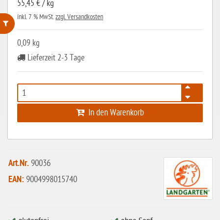
55,45 € / kg
inkl. 7 % MwSt.
zzgl. Versandkosten
0,09 kg
ohne Weizenstärke
Lieferzeit 2-3 Tage
laktosefrei
ohne Hefe
ohne Ei
In den Warenkorb
ohne Soja
ohne Haselnüsse
Bio
Art.Nr.
90036
vegan
EAN:
9004998015740
ohne Erdnüsse
eiweißarm / PKU