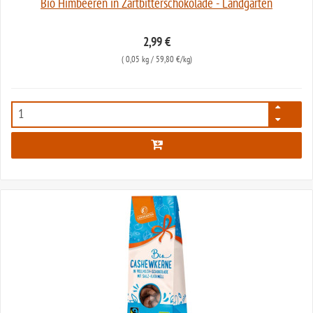
Bio Himbeeren in Zartbitterschokolade - Landgarten
2,99 €
(
0,05 kg
/ 59,80 €/kg)
2236