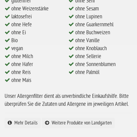
glutenfrei
ohne Senf
ohne Mandeln
ohne Weizenstärke
ohne Sesam
ohne Milch
laktosefrei
ohne Lupinen
ohne Hafer
ohne Hefe
ohne Guarkernmehl
ohne Ei
ohne Buchweizen
ohne Zuckerzusatz
Bio
ohne Vanille
ohne Reis
vegan
ohne Knoblauch
ohne Mais
ohne Milch
ohne Sellerie
ohne Hafer
ohne Sonnenblumen
ohne Senf
ohne Reis
ohne Palmöl
ohne Sesam
ohne Mais
ohne Lupinen
Unser Allergenfilter dient als unverbindliche Einkaufshilfe. Bitte
ohne Guarkernmehl
überprüfen Sie die Zutaten und Allergene im jeweiligen Artikel.
ohne Buchweizen
ohne Vanille
Mehr Details
Weitere Produkte von Landgarten
ohne Knoblauch