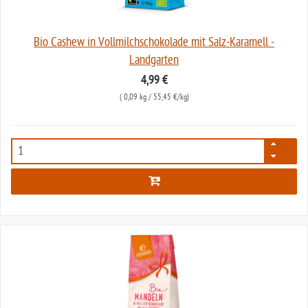
Bio Cashew in Vollmilchschokolade mit Salz-Karamell -
Landgarten
4,99 €
(
0,09 kg
/ 55,45 €/kg)
7911