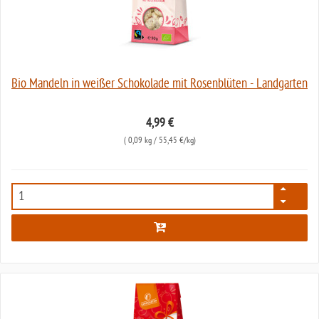
Bio Mandeln in weißer Schokolade mit Rosenblüten - Landgarten
4,99 €
(
0,09 kg
/ 55,45 €/kg)
7913