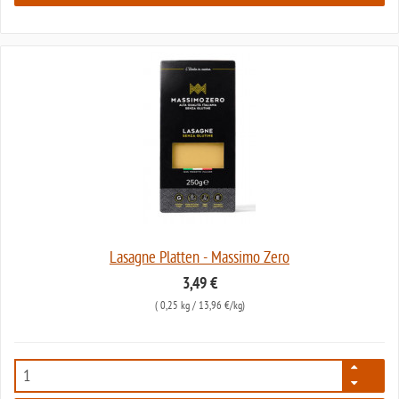
Lasagne Platten - Massimo Zero
3,49 €
(
0,25 kg
/ 13,96 €/kg)
7247