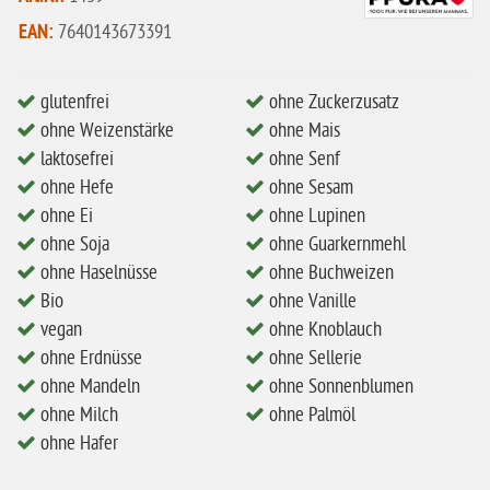
ohne Mandeln
EAN:
7640143673391
ohne Milch
ohne Hafer
glutenfrei
ohne Zuckerzusatz
ohne Weizenstärke
ohne Mais
ohne Zuckerzusatz
laktosefrei
ohne Senf
ohne Reis
ohne Hefe
ohne Sesam
ohne Mais
ohne Ei
ohne Lupinen
ohne Soja
ohne Guarkernmehl
ohne Senf
ohne Haselnüsse
ohne Buchweizen
ohne Sesam
Bio
ohne Vanille
vegan
ohne Knoblauch
ohne Lupinen
ohne Erdnüsse
ohne Sellerie
ohne Guarkernmehl
ohne Mandeln
ohne Sonnenblumen
ohne Buchweizen
ohne Milch
ohne Palmöl
ohne Hafer
ohne Vanille