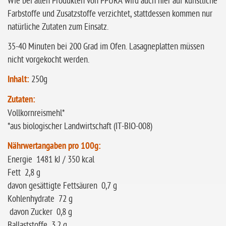
Wie bei allen Produkten von PPURA wird auch hier auf künstliche
Farbstoffe und Zusatzstoffe verzichtet, stattdessen kommen nur
natürliche Zutaten zum Einsatz.
35-40 Minuten bei 200 Grad im Ofen. Lasagneplatten müssen
nicht vorgekocht werden.
Inhalt:
250g
Zutaten:
Vollkornreismehl*
*aus biologischer Landwirtschaft (IT-BIO-008)
Nährwertangaben pro 100g:
Energie 1481 kJ / 350 kcal
Fett 2,8 g
davon gesättigte Fettsäuren 0,7 g
Kohlenhydrate 72 g
davon Zucker 0,8 g
Ballaststoffe 3,2 g