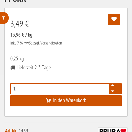
3,49 €
ohne Weizenstärke
13,96 € / kg
laktosefrei
inkl. 7 % MwSt.
zzgl. Versandkosten
ohne Hefe
0,25 kg
ohne Ei
Lieferzeit 2-3 Tage
ohne Soja
ohne Haselnüsse
Bio
In den Warenkorb
vegan
ohne Erdnüsse
eiweißarm / PKU
Art.Nr.
1439