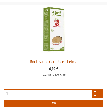
Bio Lasagne Corn Rice - Felicia
4,19 €
(
0,25 kg
/ 16,76 €/kg)
2306