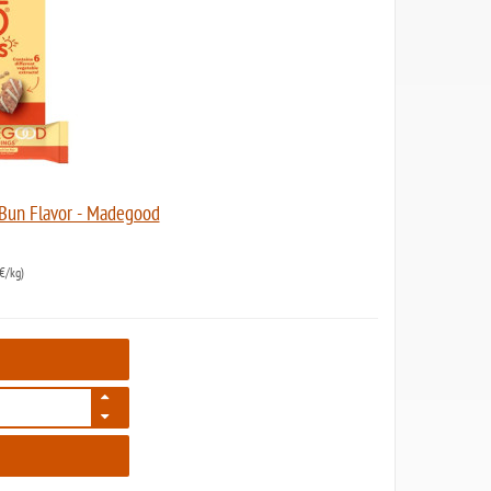
Bun Flavor - Madegood
€/kg)
7245