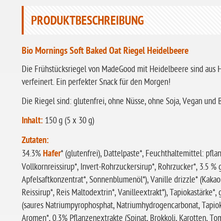
PRODUKTBESCHREIBUNG
Bio Mornings Soft Baked Oat Riegel Heidelbeere
Die Frühstücksriegel von MadeGood mit Heidelbeere sind aus 
verfeinert. Ein perfekter Snack für den Morgen!
Die Riegel sind: glutenfrei, ohne Nüsse, ohne Soja, Vegan und 
Inhalt:
150 g (5 x 30 g)
Zutaten:
34.3%
Hafer
* (glutenfrei), Dattelpaste*, Feuchthaltemittel: pfl
Vollkornreissirup*, Invert-Rohrzuckersirup*, Rohrzucker*, 3.5 
Apfelsaftkonzentrat*, Sonnenblumenöl*), Vanille drizzle* (Kakao
Reissirup*, Reis Maltodextrin*, Vanilleextrakt*), Tapiokastärke
(saures Natriumpyrophosphat, Natriumhydrogencarbonat, Tapiok
Aromen*, 0.3% Pflanzenextrakte (Spinat, Brokkoli, Karotten, Tom