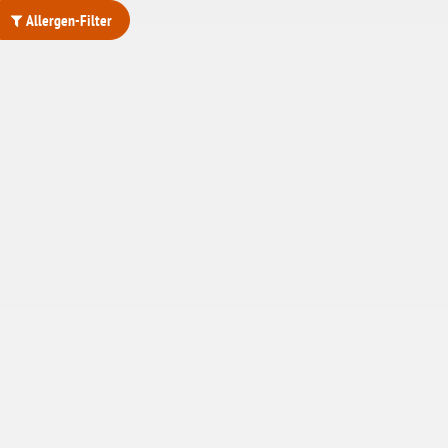
Allergen-Filter
ohne Weizenstärke
laktosefrei
ohne Hefe
ohne Ei
ohne Soja
ohne Haselnüsse
Bio
vegan
ohne Erdnüsse
eiweißarm / PKU
ohne Mandeln