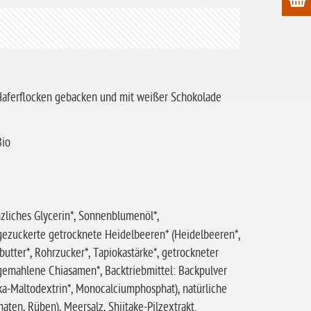
Haferflocken gebacken und mit weißer Schokolade
Bio
anzliches Glycerin*, Sonnenblumenöl*,
% gezuckerte getrocknete Heidelbeeren* (Heidelbeeren*,
butter*, Rohrzucker*, Tapiokastärke*, getrockneter
*, gemahlene Chiasamen*, Backtriebmittel: Backpulver
a-Maltodextrin*, Monocalciumphosphat), natürliche
aten, Rüben), Meersalz, Shiitake-Pilzextrakt.