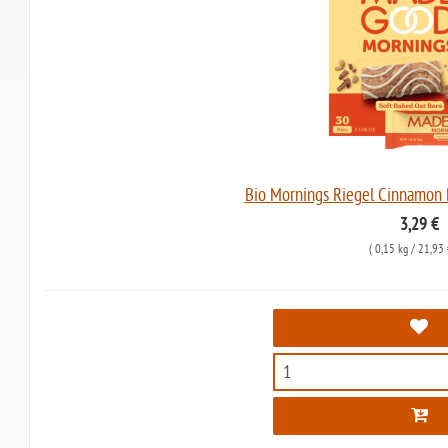
Bio Mornings Riegel Cinnamon 
3,29 €
(
0,15 kg
/ 21,93 