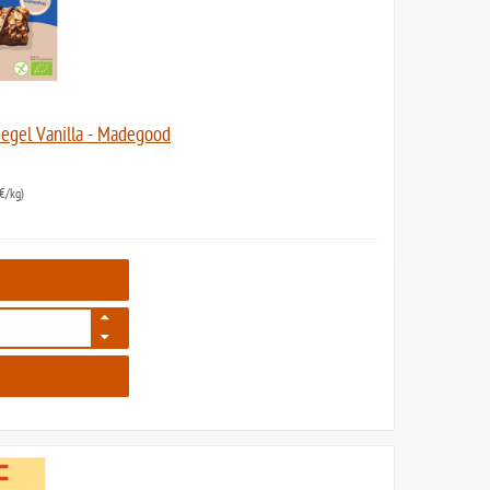
iegel Vanilla - Madegood
€/kg)
7211