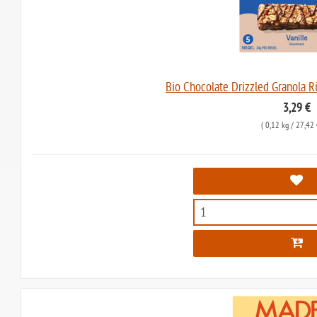
Bio Chocolate Drizzled Granola R
3,29 €
(
0,12 kg
/ 27,42 