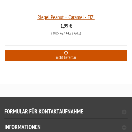
Riegel Peanut + Caramel - FIZI
1,99 €
(
0,05 kg
/ 44,22 €/kg)
nicht lieferbar
FORMULAR FÜR KONTAKTAUFNAHME
INFORMATIONEN