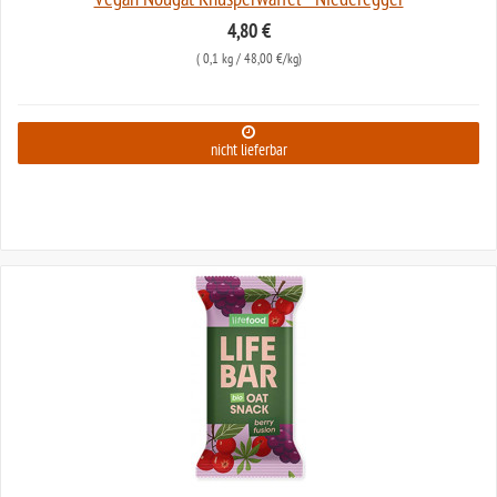
4,80 €
(
0,1 kg
/ 48,00 €/kg)
nicht lieferbar