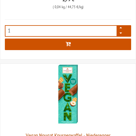
(
0,04 kg
/ 44,75 €/kg)
4807
Vegan Nougat Knusperwaffel - Niederegger