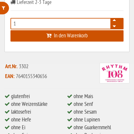
Lieferzeit 2-3 Tage
ohne Weizenstärke
laktosefrei
In den Warenkorb
ohne Hefe
ohne Ei
ohne Soja
Art.Nr.
3302
ohne Haselnüsse
EAN:
7640155340656
Bio
glutenfrei
ohne Mais
vegan
ohne Weizenstärke
ohne Senf
ohne Erdnüsse
laktosefrei
ohne Sesam
eiweißarm / PKU
ohne Hefe
ohne Lupinen
ohne Ei
ohne Guarkernmehl
ohne Mandeln