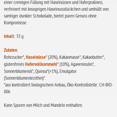
ohne Sellerie
einer cremigen Füllung mit Haselnüssen und Haferpralinen,
verfeinert mit knusprigen Haselnussstückchen und umhüllt von
glutenfrei
samtiger dunkler Schokolade, bietet puren Genuss ohne
ohne
Kompromisse.
Sonnenblumen
ohne Palmöl
Inhalt:
33 g
Zutaten
:
Rohrzucker*,
Haselnüsse
* (20%), Kakaomasse*, Kakaobutter*,
glutenfreies
Hafervollkornmehl
* (10%), Agaveninulin*,
Sonnenblumenöl*, Quinoa*(>1%), Emulgator
(Sonnenblumenlezithin)*.
*aus kontrolliert biologischem Anbau, Öko-Kontrollstelle: CH-BIO-
006
Kann Spuren von Milch und Mandeln enthalten.