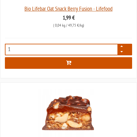
Bio Lifebar Oat Snack Berry Fusion - Lifefood
1,99 €
(
0,04 kg
/ 49,75 €/kg)
7094