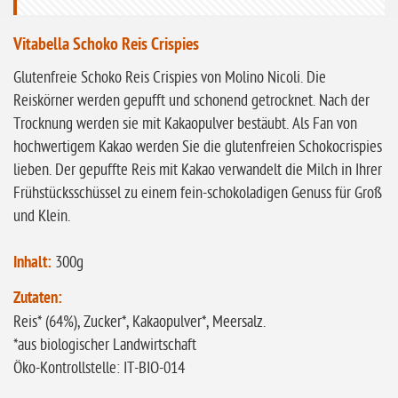
ohne Sellerie
glutenfrei
Vitabella Schoko Reis Crispies
ohne
Glutenfreie Schoko Reis Crispies von Molino Nicoli. Die
Sonnenblumen
Reiskörner werden gepufft und schonend getrocknet. Nach der
ohne Palmöl
Trocknung werden sie mit Kakaopulver bestäubt. Als Fan von
hochwertigem Kakao werden Sie die glutenfreien Schokocrispies
lieben. Der gepuffte Reis mit Kakao verwandelt die Milch in Ihrer
Frühstücksschüssel zu einem fein-schokoladigen Genuss für Groß
und Klein.
Inhalt:
300g
Zutaten:
Reis* (64%), Zucker*, Kakaopulver*, Meersalz.
*aus biologischer Landwirtschaft
Öko-Kontrollstelle: IT-BIO-014