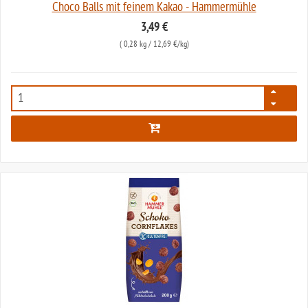
Choco Balls mit feinem Kakao - Hammermühle
3,49 €
(
0,28 kg
/ 12,69 €/kg)
182