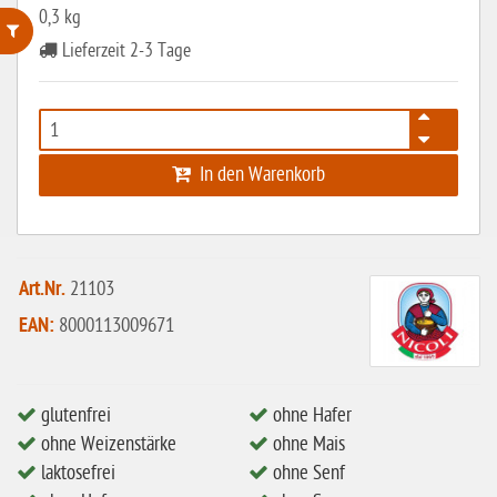
0,3 kg
Lieferzeit 2-3 Tage
ohne Weizenstärke
laktosefrei
ohne Hefe
In den Warenkorb
ohne Ei
ohne Soja
ohne Haselnüsse
Art.Nr.
21103
Bio
EAN:
8000113009671
vegan
ohne Erdnüsse
glutenfrei
ohne Hafer
eiweißarm / PKU
ohne Weizenstärke
ohne Mais
laktosefrei
ohne Senf
ohne Mandeln