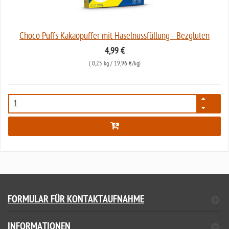
Choco Puffs Kakaopuffer mit Haselnussfüllung - Bezgluten
4,99 €
(
0,25 kg
/ 19,96 €/kg)
2042
FORMULAR FÜR KONTAKTAUFNAHME
INFORMATIONEN