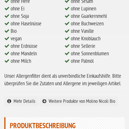
ohne Hefe
ohne Sesam
ohne Milch
ohne Ei
ohne Lupinen
ohne Hafer
ohne Soja
ohne Guarkernmehl
ohne Haselnüsse
ohne Buchweizen
ohne Zuckerzusatz
Bio
ohne Vanille
ohne Reis
vegan
ohne Knoblauch
ohne Erdnüsse
ohne Sellerie
ohne Mais
ohne Mandeln
ohne Sonnenblumen
ohne Senf
ohne Milch
ohne Palmöl
ohne Sesam
Unser Allergenfilter dient als unverbindliche Einkaufshilfe. Bitte
ohne Lupinen
überprüfen Sie die Zutaten und Allergene im jeweiligen Artikel.
ohne Guarkernmehl
ohne Buchweizen
Mehr Details
Weitere Produkte von Molino Nicoli Bio
ohne Vanille
ohne Knoblauch
PRODUKTBESCHREIBUNG