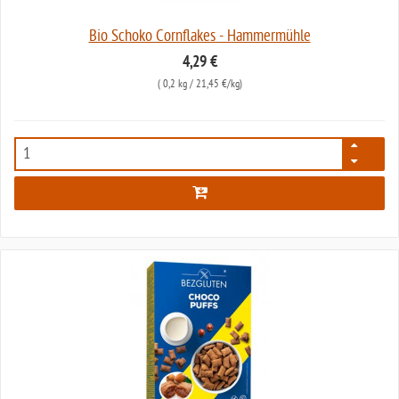
Bio Schoko Cornflakes - Hammermühle
4,29 €
(
0,2 kg
/ 21,45 €/kg)
1395