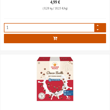
4,99 €
(
0,28 kg
/ 18,15 €/kg)
118