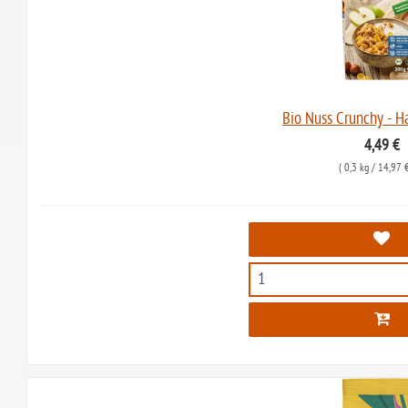
Bio Nuss Crunchy -
4,49 €
(
0,3 kg
/ 14,97 €