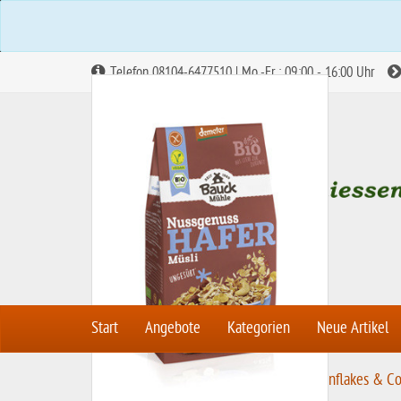
Telefon 08104-6477510 | Mo.-Fr.: 09:00 - 16:00 Uhr
Start
Angebote
Kategorien
Neue Artikel
S
Müsli, Riegel & Co.
Müsli, Cornflakes & Co