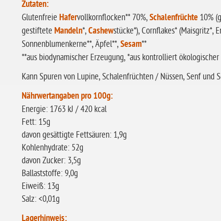
Zutaten:
Glutenfreie
Hafer
vollkornflocken** 70%,
Schalenfrüchte
10% (
gestiftete
Mandeln
*,
Cashew
stücke*), Cornflakes* (Maisgritz*,
Sonnenblumenkerne**, Äpfel**,
Sesam
**
**aus biodynamischer Erzeugung, *aus kontrolliert ökologische
Kann Spuren von Lupine, Schalenfrüchten / Nüssen, Senf und So
Nährwertangaben pro 100g:
Energie: 1763 kJ / 420 kcal
Fett: 15g
davon gesättigte Fettsäuren: 1,9g
Kohlenhydrate: 52g
davon Zucker: 3,5g
Ballaststoffe: 9,0g
Eiweiß: 13g
Salz: <0,01g
Lagerhinweis: