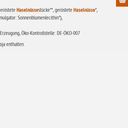
geröstete
Haselnüsse
stücke**, geröstete
Haselnüsse
*,
 Emulgator: Sonnenblumenlecithin*),
r Erzeugung, Öko-Kontrollstelle: DE-ÖKO-007
ja enthalten.