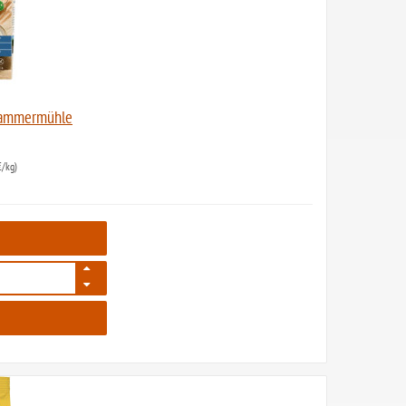
 Hammermühle
/kg)
5302