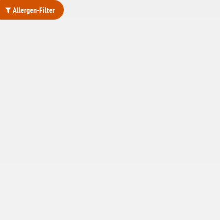
Allergen-Filter
ohne Weizenstärke
laktosefrei
ohne Hefe
ohne Ei
ohne Soja
ohne Haselnüsse
Bio
vegan
ohne Erdnüsse
eiweißarm / PKU
ohne Mandeln