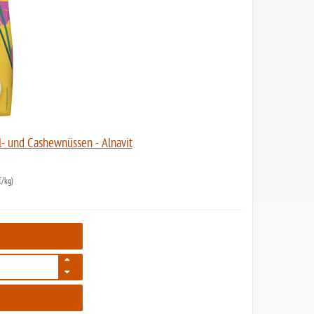
l- und Cashewnüssen - Alnavit
/kg)
5470