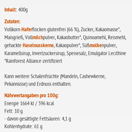
Inhalt:
400g
Zutaten:
Vollkorn-
Hafer
flocken glutenfrei (66 %), Zucker, Kakaomasse*,
Maisgrieß, Voll
milch
pulver, Kakaobutter*, Quinoamehl, Reismehl,
gehackte
Haselnusskerne
, Kakaopulver*, Süß
molke
npulver,
Karamellsirup, Invertzuckersirup, Speisesalz, Emulgator Lecithine
*Rainforest Alliance-zertifiziert
Kann weitere Schalenfrüchte (Mandeln, Cashewkerne,
Pekannüsse) und Erdnuss enthalten.
Nährwertangaben pro 100g:
Energie 1664 kJ / 396 kcal
Fett: 10 g
- davon gesättigte Fettsäuren: 4,1 g
Kohlenhydrate: 61 g