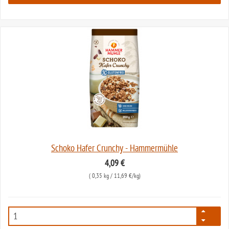
Schoko Hafer Crunchy - Hammermühle
4,09 €
(
0,35 kg
/ 11,69 €/kg)
3416