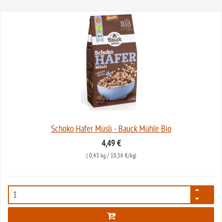
Schoko Hafer Müsli - Bauck Mühle Bio
4,49 €
(
0,43 kg
/ 10,56 €/kg)
2178