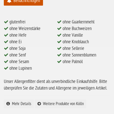
Benachrichtigen
ohne Mandeln
ohne Milch
glutenfrei
ohne Guarkernmehl
ohne Hafer
ohne Weizenstärke
ohne Buchweizen
ohne Zuckerzusatz
ohne Hefe
ohne Vanille
ohne Ei
ohne Knoblauch
ohne Reis
ohne Soja
ohne Sellerie
ohne Mais
ohne Senf
ohne Sonnenblumen
ohne Senf
ohne Sesam
ohne Palmöl
ohne Lupinen
ohne Sesam
ohne Lupinen
Unser Allergenfilter dient als unverbindliche Einkaufshilfe. Bitte
überprüfen Sie die Zutaten und Allergene im jeweiligen Artikel.
ohne Guarkernmehl
ohne Buchweizen
Mehr Details
Weitere Produkte von Kölln
ohne Vanille