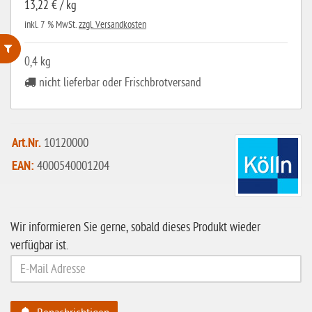
13,22 € / kg
inkl. 7 % MwSt.
zzgl. Versandkosten
0,4 kg
ohne Weizenstärke
nicht lieferbar oder Frischbrotversand
laktosefrei
ohne Hefe
Art.Nr.
10120000
ohne Ei
EAN:
4000540001204
ohne Soja
ohne Haselnüsse
Wir informieren Sie gerne, sobald dieses Produkt wieder
Bio
verfügbar ist.
vegan
ohne Erdnüsse
eiweißarm / PKU