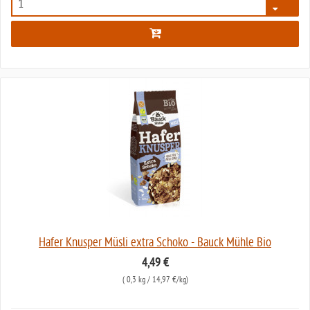
5396
Hafer Knusper Müsli extra Schoko - Bauck Mühle Bio
4,49 €
(
0,3 kg
/ 14,97 €/kg)