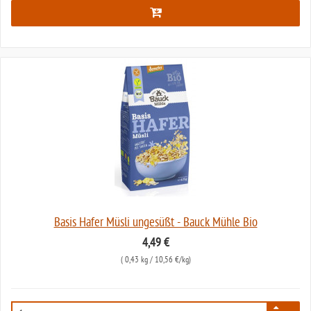
Basis Hafer Müsli ungesüßt - Bauck Mühle Bio
4,49 €
(
0,43 kg
/ 10,56 €/kg)