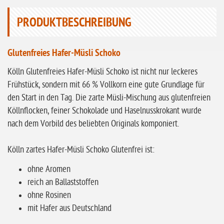
ohne Knoblauch
PRODUKTBESCHREIBUNG
ohne Sellerie
glutenfrei
Glutenfreies Hafer-Müsli Schoko
ohne
Sonnenblumen
Kölln Glutenfreies Hafer-Müsli Schoko ist nicht nur leckeres
Frühstück, sondern mit 66 % Vollkorn eine gute Grundlage für
ohne Palmöl
den Start in den Tag. Die zarte Müsli-Mischung aus glutenfreien
Köllnflocken, feiner Schokolade und Haselnusskrokant wurde
nach dem Vorbild des beliebten Originals komponiert.
Kölln zartes Hafer-Müsli Schoko Glutenfrei ist:
ohne Aromen
reich an Ballaststoffen
ohne Rosinen
mit Hafer aus Deutschland