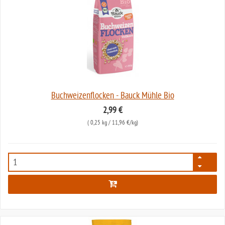
Buchweizenflocken - Bauck Mühle Bio
2,99 €
(
0,25 kg
/ 11,96 €/kg)
2990