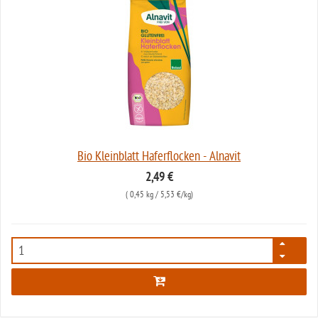
Bio Kleinblatt Haferflocken - Alnavit
2,49 €
(
0,45 kg
/ 5,53 €/kg)
3694