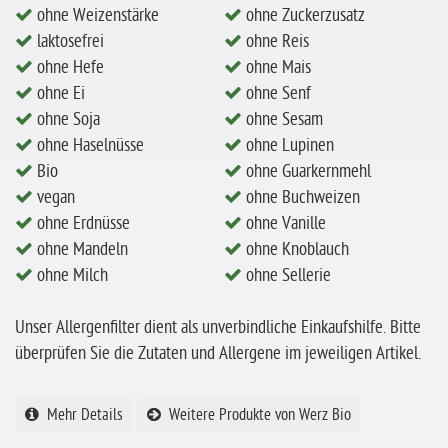
ohne Mandeln
ohne Weizenstärke
ohne Zuckerzusatz
laktosefrei
ohne Reis
ohne Milch
ohne Hefe
ohne Mais
ohne Hafer
ohne Ei
ohne Senf
ohne Zuckerzusatz
ohne Soja
ohne Sesam
ohne Haselnüsse
ohne Lupinen
ohne Reis
Bio
ohne Guarkernmehl
ohne Mais
vegan
ohne Buchweizen
ohne Erdnüsse
ohne Vanille
ohne Senf
ohne Mandeln
ohne Knoblauch
ohne Sesam
ohne Milch
ohne Sellerie
ohne Lupinen
Unser Allergenfilter dient als unverbindliche Einkaufshilfe. Bitte
ohne Guarkernmehl
überprüfen Sie die Zutaten und Allergene im jeweiligen Artikel.
ohne Buchweizen
ohne Vanille
Mehr Details
Weitere Produkte von Werz Bio
ohne Knoblauch