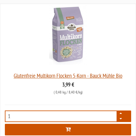
Glutenfreie Multikorn Flocken 5-Korn - Bauck Mühle Bio
3,99 €
(
0,48 kg
/ 8,40 €/kg)
4689