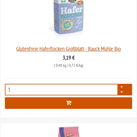
Glutenfreie Haferflocken Großblatt - Bauck Mühle Bio
3,19 €
(
0,48 kg
/ 6,72 €/kg)
2662