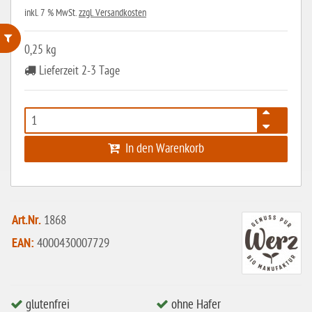
inkl. 7 % MwSt.
zzgl. Versandkosten
0,25 kg
ohne Weizenstärke
Lieferzeit 2-3 Tage
laktosefrei
ohne Hefe
ohne Ei
In den Warenkorb
ohne Soja
ohne Haselnüsse
Bio
Art.Nr.
1868
EAN:
4000430007729
vegan
ohne Erdnüsse
eiweißarm / PKU
glutenfrei
ohne Hafer