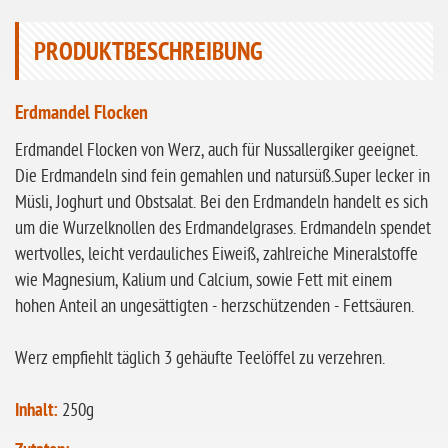
ohne Sellerie
PRODUKTBESCHREIBUNG
glutenfrei
ohne
Erdmandel Flocken
Sonnenblumen
Erdmandel Flocken von Werz, auch für Nussallergiker geeignet.
ohne Palmöl
Die Erdmandeln sind fein gemahlen und natursüß.Super lecker in
Müsli, Joghurt und Obstsalat. Bei den Erdmandeln handelt es sich
um die Wurzelknollen des Erdmandelgrases. Erdmandeln spendet
wertvolles, leicht verdauliches Eiweiß, zahlreiche Mineralstoffe
wie Magnesium, Kalium und Calcium, sowie Fett mit einem
hohen Anteil an ungesättigten - herzschützenden - Fettsäuren.
Werz empfiehlt täglich 3 gehäufte Teelöffel zu verzehren.
Inhalt:
250g