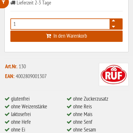
Lieferzeit 2-3 Tage
ohne Weizenstärke
laktosefrei
In den Warenkorb
ohne Hefe
ohne Ei
ohne Soja
Art.Nr.
130
ohne Haselnüsse
EAN:
4002809001307
Bio
vegan
glutenfrei
ohne Zuckerzusatz
ohne Erdnüsse
ohne Weizenstärke
ohne Reis
eiweißarm / PKU
laktosefrei
ohne Mais
ohne Mandeln
ohne Hefe
ohne Senf
ohne Ei
ohne Sesam
ohne Milch