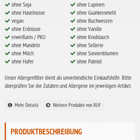
ohne Soja
ohne Lupinen
ohne Hafer
ohne Haselnüsse
ohne Guarkernmehl
vegan
ohne Buchweizen
ohne Zuckerzusatz
ohne Erdnüsse
ohne Vanille
ohne Reis
eiweißarm / PKU
ohne Knoblauch
ohne Mais
ohne Mandeln
ohne Sellerie
ohne Milch
ohne Sonnenblumen
ohne Senf
ohne Hafer
ohne Palmöl
ohne Sesam
Unser Allergenfilter dient als unverbindliche Einkaufshilfe. Bitte
ohne Lupinen
überprüfen Sie die Zutaten und Allergene im jeweiligen Artikel.
ohne Guarkernmehl
ohne Buchweizen
Mehr Details
Weitere Produkte von RUF
ohne Vanille
ohne Knoblauch
PRODUKTBESCHREIBUNG
ohne Sellerie