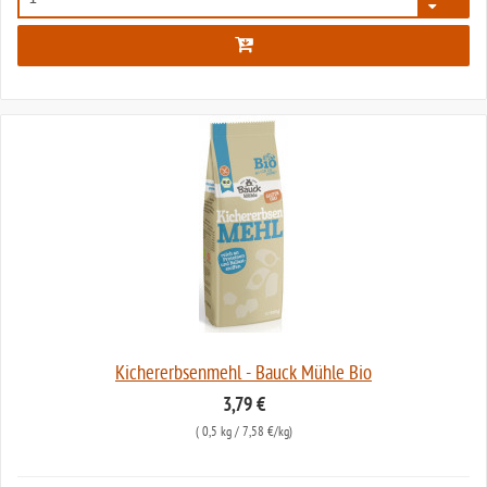
107
Kichererbsenmehl - Bauck Mühle Bio
3,79 €
(
0,5 kg
/ 7,58 €/kg)