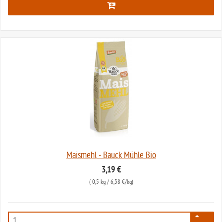
Maismehl - Bauck Mühle Bio
3,19 €
(
0,5 kg
/ 6,38 €/kg)