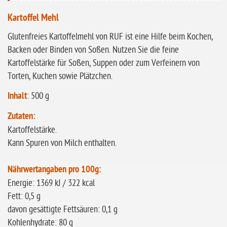
glutenfrei
Kartoffel Mehl
ohne
Glutenfreies Kartoffelmehl von RUF ist eine Hilfe beim Kochen,
Sonnenblumen
Backen oder Binden von Soßen. Nutzen Sie die feine
ohne Palmöl
Kartoffelstärke für Soßen, Suppen oder zum Verfeinern von
Torten, Kuchen sowie Plätzchen.
Inhalt
: 500 g
Zutaten:
Kartoffelstärke.
Kann Spuren von Milch enthalten.
Nährwertangaben pro 100g:
Energie: 1369 kJ / 322 kcal
Fett: 0,5 g
davon gesättigte Fettsäuren: 0,1 g
Kohlenhydrate: 80 g