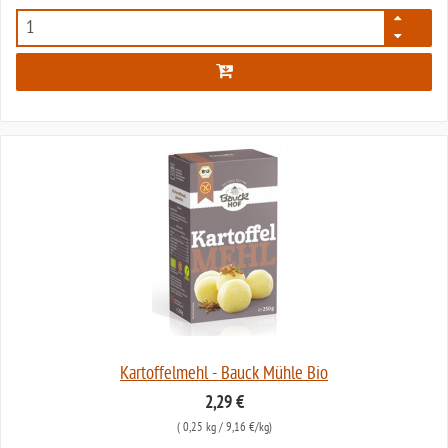
108
Kartoffelmehl - Bauck Mühle Bio
2,29 €
(
0,25 kg
/ 9,16 €/kg)