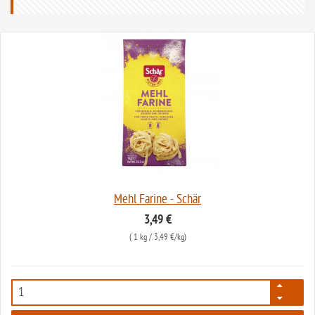
Mehl Farine - Schär
3,49 €
(
1 kg
/ 3,49 €/kg)
60