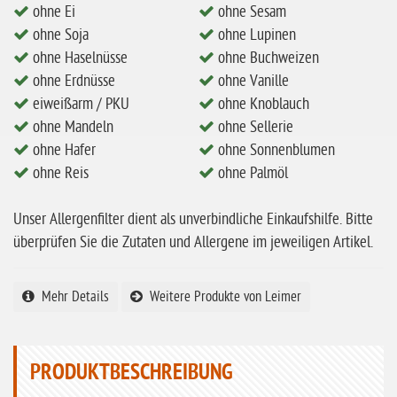
ohne Mandeln
ohne Ei
ohne Sesam
ohne Soja
ohne Lupinen
ohne Milch
ohne Haselnüsse
ohne Buchweizen
ohne Hafer
ohne Erdnüsse
ohne Vanille
ohne Zuckerzusatz
eiweißarm / PKU
ohne Knoblauch
ohne Mandeln
ohne Sellerie
ohne Reis
ohne Hafer
ohne Sonnenblumen
ohne Mais
ohne Reis
ohne Palmöl
ohne Senf
Unser Allergenfilter dient als unverbindliche Einkaufshilfe. Bitte
ohne Sesam
überprüfen Sie die Zutaten und Allergene im jeweiligen Artikel.
ohne Lupinen
ohne Guarkernmehl
Mehr Details
Weitere Produkte von Leimer
ohne Buchweizen
ohne Vanille
PRODUKTBESCHREIBUNG
ohne Knoblauch