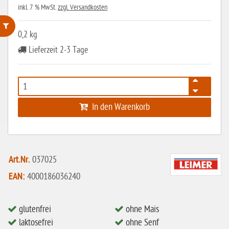
inkl. 7 % MwSt.
zzgl. Versandkosten
0,2 kg
ohne Weizenstärke
Lieferzeit 2-3 Tage
laktosefrei
ohne Hefe
ohne Ei
In den Warenkorb
ohne Soja
ohne Haselnüsse
Bio
Art.Nr.
037025
EAN:
4000186036240
vegan
ohne Erdnüsse
glutenfrei
ohne Mais
eiweißarm / PKU
laktosefrei
ohne Senf