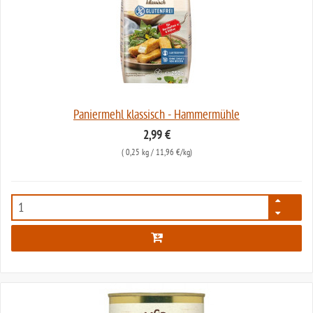
Paniermehl klassisch - Hammermühle
2,99 €
(
0,25 kg
/ 11,96 €/kg)
142