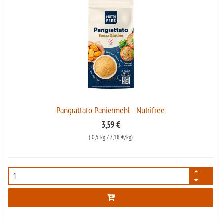
Pangrattato Paniermehl - Nutrifree
3,59 €
(
0,5 kg
/ 7,18 €/kg)
5280