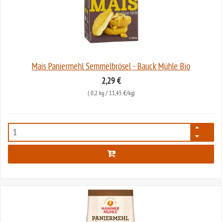
Mais Paniermehl Semmelbrösel - Bauck Mühle Bio
2,29 €
(
0,2 kg
/ 11,45 €/kg)
130