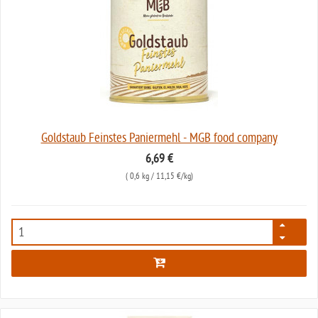
Goldstaub Feinstes Paniermehl - MGB food company
6,69 €
(
0,6 kg
/ 11,15 €/kg)
1321