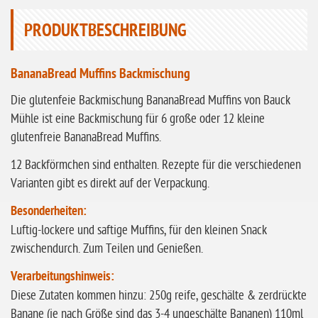
ohne Buchweizen
PRODUKTBESCHREIBUNG
ohne Vanille
ohne Knoblauch
BananaBread Muffins Backmischung
ohne Sellerie
Die glutenfeie Backmischung BananaBread Muffins von Bauck
Mühle ist eine Backmischung für 6 große oder 12 kleine
glutenfrei
glutenfreie BananaBread Muffins.
ohne
12 Backförmchen sind enthalten. Rezepte für die verschiedenen
Sonnenblumen
Varianten gibt es direkt auf der Verpackung.
ohne Palmöl
Besonderheiten:
Luftig-lockere und saftige Muffins, für den kleinen Snack
zwischendurch. Zum Teilen und Genießen.
Verarbeitungshinweis:
Diese Zutaten kommen hinzu: 250g reife, geschälte & zerdrückte
Banane (je nach Größe sind das 3-4 ungeschälte Bananen) 110ml