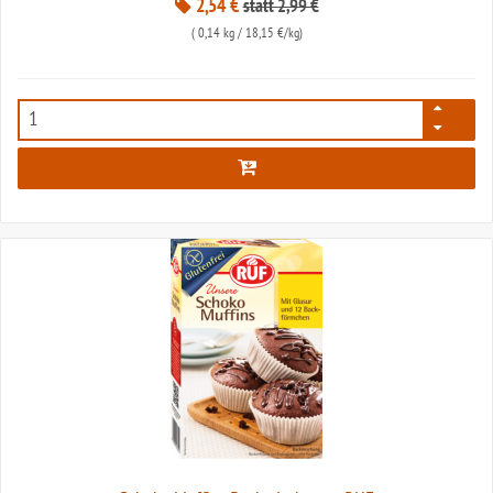
2,54 €
statt 2,99 €
(
0,14 kg
/ 18,15 €/kg)
309