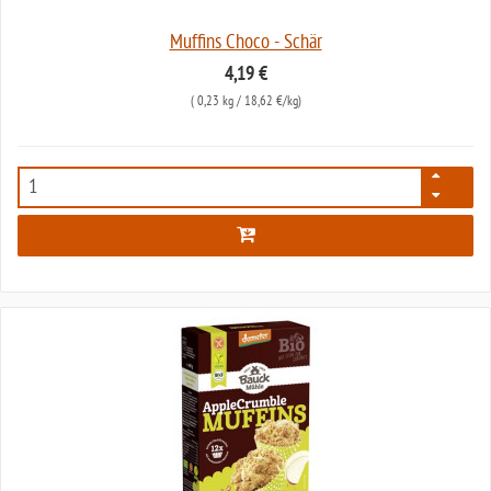
Muffins Choco - Schär
4,19 €
(
0,23 kg
/ 18,62 €/kg)
2713