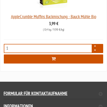
AppleCrumble Muffins Backmischung - Bauck Mühle Bio
3,99 €
(
0,4 kg
/ 9,98 €/kg)
6227
FORMULAR FÜR KONTAKTAUFNAHME
INFORMATIONEN