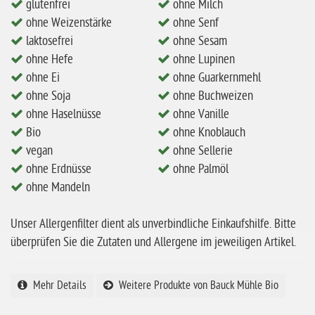
glutenfrei
ohne Milch
vegan
ohne Weizenstärke
ohne Senf
ohne Erdnüsse
laktosefrei
ohne Sesam
eiweißarm / PKU
ohne Hefe
ohne Lupinen
ohne Ei
ohne Guarkernmehl
ohne Mandeln
ohne Soja
ohne Buchweizen
ohne Milch
ohne Haselnüsse
ohne Vanille
Bio
ohne Knoblauch
ohne Hafer
vegan
ohne Sellerie
ohne Zuckerzusatz
ohne Erdnüsse
ohne Palmöl
ohne Reis
ohne Mandeln
ohne Mais
Unser Allergenfilter dient als unverbindliche Einkaufshilfe. Bitte
ohne Senf
überprüfen Sie die Zutaten und Allergene im jeweiligen Artikel.
ohne Sesam
ohne Lupinen
Mehr Details
Weitere Produkte von Bauck Mühle Bio
ohne Guarkernmehl