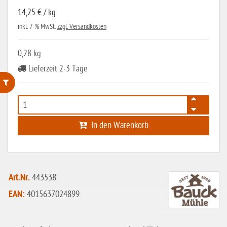
14,25 € / kg
inkl. 7 % MwSt.
zzgl. Versandkosten
0,28 kg
Lieferzeit 2-3 Tage
ohne Weizenstärke
laktosefrei
In den Warenkorb
ohne Hefe
ohne Ei
Art.Nr.
ohne Soja
443538
EAN:
4015637024899
ohne Haselnüsse
Bio