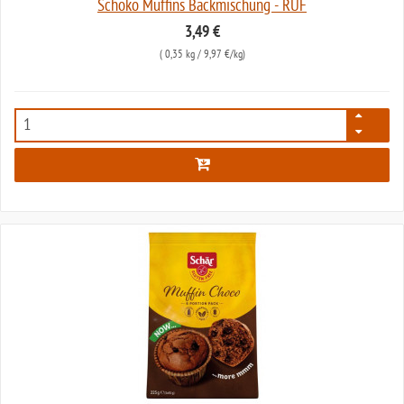
Schoko Muffins Backmischung - RUF
3,49 €
(
0,35 kg
/ 9,97 €/kg)
2275