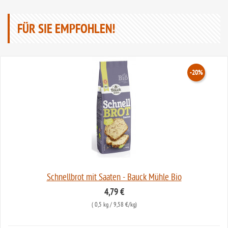
FÜR SIE EMPFOHLEN!
-20%
Schnellbrot mit Saaten - Bauck Mühle Bio
4,79 €
(
0,5 kg
/ 9,58 €/kg)