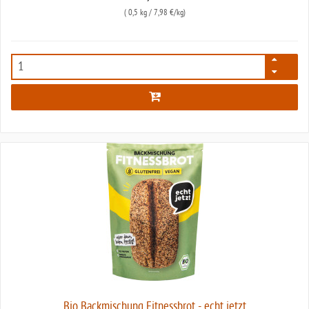
(
0,5 kg
/ 7,98 €/kg)
7572
Bio Backmischung Fitnessbrot - echt jetzt