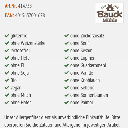
eiweißarm / PKU
Art.Nr.
414738
ohne Mandeln
EAN:
4015637001678
ohne Milch
ohne Hafer
glutenfrei
ohne Zuckerzusatz
ohne Zuckerzusatz
ohne Weizenstärke
ohne Senf
laktosefrei
ohne Sesam
ohne Reis
ohne Hefe
ohne Lupinen
ohne Mais
ohne Ei
ohne Guarkernmehl
ohne Soja
ohne Vanille
ohne Senf
Bio
ohne Knoblauch
ohne Sesam
vegan
ohne Sellerie
ohne Lupinen
ohne Milch
ohne Sonnenblumen
ohne Hafer
ohne Palmöl
ohne Guarkernmehl
ohne Buchweizen
Unser Allergenfilter dient als unverbindliche Einkaufshilfe. Bitte
ohne Vanille
überprüfen Sie die Zutaten und Allergene im jeweiligen Artikel.