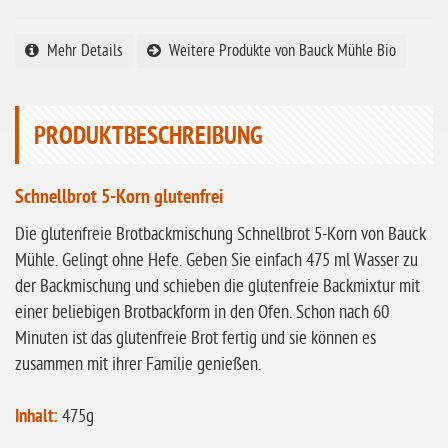
ohne Knoblauch
Mehr Details
Weitere Produkte von Bauck Mühle Bio
ohne Sellerie
glutenfrei
PRODUKTBESCHREIBUNG
ohne
Sonnenblumen
ohne Palmöl
Schnellbrot 5-Korn glutenfrei
Die glutenfreie Brotbackmischung Schnellbrot 5-Korn von Bauck
Mühle. Gelingt ohne Hefe. Geben Sie einfach 475 ml Wasser zu
der Backmischung und schieben die glutenfreie Backmixtur mit
einer beliebigen Brotbackform in den Ofen. Schon nach 60
Minuten ist das glutenfreie Brot fertig und sie können es
zusammen mit ihrer Familie genießen.
Inhalt:
475g