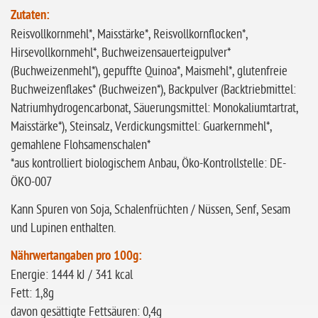
Zutaten:
Reisvollkornmehl*, Maisstärke*, Reisvollkornflocken*,
Hirsevollkornmehl*, Buchweizensauerteigpulver*
(Buchweizenmehl*), gepuffte Quinoa*, Maismehl*, glutenfreie
Buchweizenflakes* (Buchweizen*), Backpulver (Backtriebmittel:
Natriumhydrogencarbonat, Säuerungsmittel: Monokaliumtartrat,
Maisstärke*), Steinsalz, Verdickungsmittel: Guarkernmehl*,
gemahlene Flohsamenschalen*
*aus kontrolliert biologischem Anbau, Öko-Kontrollstelle: DE-
ÖKO-007
Kann Spuren von Soja, Schalenfrüchten / Nüssen, Senf, Sesam
und Lupinen enthalten.
Nährwertangaben pro 100g:
Energie: 1444 kJ / 341 kcal
Fett: 1,8g
davon gesättigte Fettsäuren: 0,4g