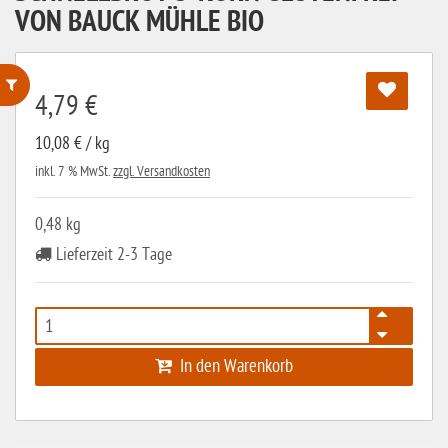
VON BAUCK MÜHLE BIO
4,79 €
ohne Weizenstärke
10,08 € / kg
laktosefrei
inkl. 7 % MwSt.
zzgl. Versandkosten
ohne Hefe
0,48 kg
ohne Ei
Lieferzeit 2-3 Tage
ohne Soja
ohne Haselnüsse
Bio
In den Warenkorb
vegan
ohne Erdnüsse