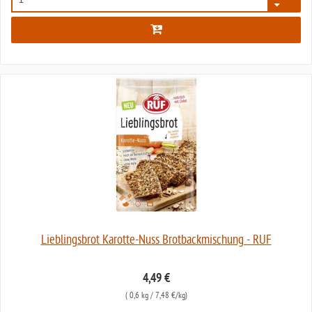
5390
Lieblingsbrot Karotte-Nuss Brotbackmischung - RUF
4,49 €
(
0,6 kg
/ 7,48 €/kg)