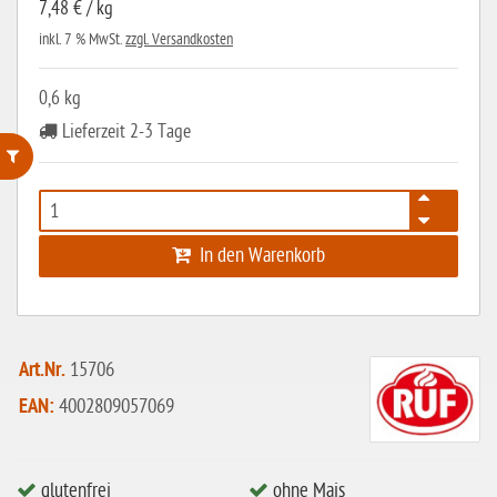
7,48 € / kg
inkl. 7 % MwSt.
zzgl. Versandkosten
0,6 kg
Lieferzeit 2-3 Tage
ohne Weizenstärke
laktosefrei
In den Warenkorb
ohne Hefe
ohne Ei
ohne Soja
Art.Nr.
15706
ohne Haselnüsse
EAN:
4002809057069
Bio
vegan
glutenfrei
ohne Mais