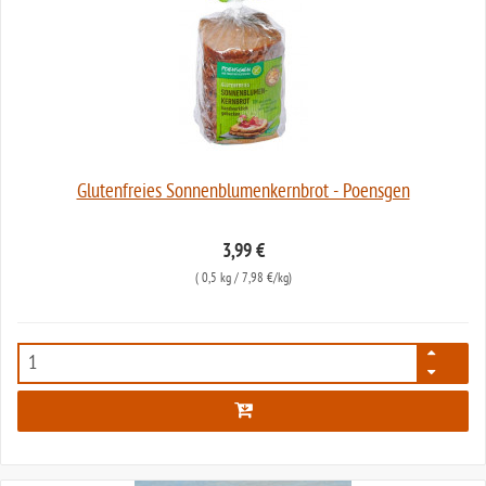
Glutenfreies Sonnenblumenkernbrot - Poensgen
3,99 €
(
0,5 kg
/ 7,98 €/kg)
588