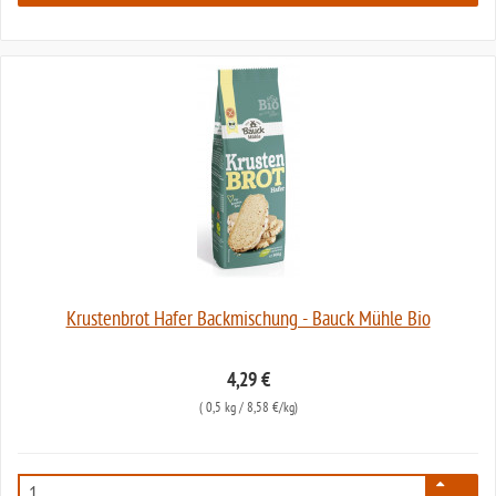
Krustenbrot Hafer Backmischung - Bauck Mühle Bio
4,29 €
(
0,5 kg
/ 8,58 €/kg)