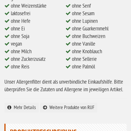
ohne Weizenstärke
ohne Senf
ohne Erdnüsse
laktosefrei
ohne Sesam
eiweißarm / PKU
ohne Hefe
ohne Lupinen
ohne Mandeln
ohne Ei
ohne Guarkernmehl
ohne Soja
ohne Buchweizen
ohne Milch
vegan
ohne Vanille
ohne Hafer
ohne Milch
ohne Knoblauch
ohne Zuckerzusatz
ohne Sellerie
ohne Zuckerzusatz
ohne Reis
ohne Palmöl
ohne Reis
ohne Mais
Unser Allergenfilter dient als unverbindliche Einkaufshilfe. Bitte
überprüfen Sie die Zutaten und Allergene im jeweiligen Artikel.
ohne Senf
ohne Sesam
Mehr Details
Weitere Produkte von RUF
ohne Lupinen
ohne Guarkernmehl