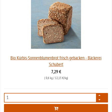
Bio Kürbis-Sonnenblumenbrot frisch gebacken - Bäckerei
Schubert
7,29 €
(
0,6 kg
/ 12,15 €/kg)
950