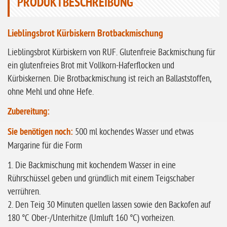
PRODUKTBESCHREIBUNG
ohne Buchweizen
ohne Vanille
Lieblingsbrot Kürbiskern Brotbackmischung
ohne Knoblauch
Lieblingsbrot Kürbiskern von RUF. Glutenfreie Backmischung für
ohne Sellerie
ein glutenfreies Brot mit Vollkorn-Haferflocken und
glutenfrei
Kürbiskernen. Die Brotbackmischung ist reich an Ballaststoffen,
ohne Mehl und ohne Hefe.
ohne
Sonnenblumen
Zubereitung:
ohne Palmöl
Sie benötigen noch:
500 ml kochendes Wasser und etwas
Margarine für die Form
1. Die Backmischung mit kochendem Wasser in eine
Rührschüssel geben und gründlich mit einem Teigschaber
verrühren.
2. Den Teig 30 Minuten quellen lassen sowie den Backofen auf
180 °C Ober-/Unterhitze (Umluft 160 °C) vorheizen.