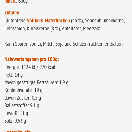
Inhalt:
600g
Zutaten:
Glutenfreie
Vollkorn-Haferflocken
(46 %), Sonnenblumenkerne,
Leinsamen, Kürbiskerne (8 %), Apfelfaser, Meersalz
Kann Spuren von Ei, Milch, Soja und Schalenfrüchten enthalten.
Nährwertangaben pro 100g:
Energie: 1124 kJ / 270 kcal
Fett: 14 g
davon gesättigte Fettsäuren: 1,9 g
Kohlenhydrate: 19 g
davon Zucker: 0,5 g
Ballaststoffe: 9,1 g
Eiweiß: 11 g
Salz: 0,63 g