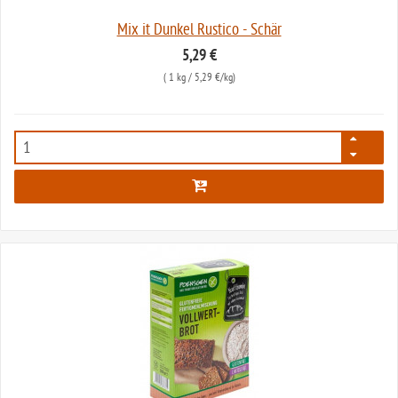
Mix it Dunkel Rustico - Schär
5,29 €
(
1 kg
/ 5,29 €/kg)
56