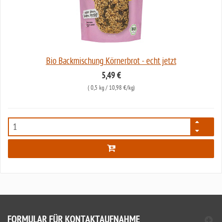
Bio Backmischung Körnerbrot - echt jetzt
5,49 €
(
0,5 kg
/ 10,98 €/kg)
7592
FORMULAR FÜR KONTAKTAUFNAHME