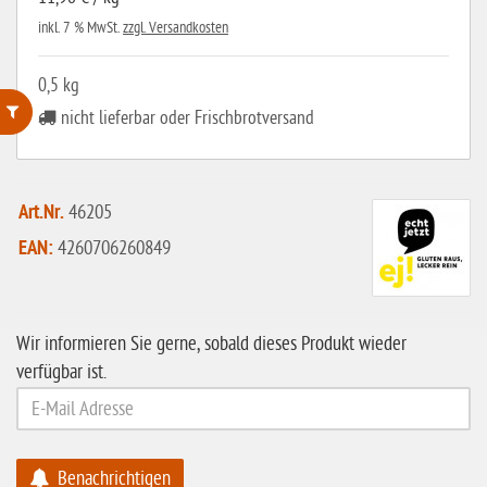
inkl. 7 % MwSt.
zzgl. Versandkosten
0,5 kg
nicht lieferbar oder Frischbrotversand
ohne Weizenstärke
laktosefrei
Art.Nr.
46205
ohne Hefe
EAN:
4260706260849
ohne Ei
ohne Soja
Wir informieren Sie gerne, sobald dieses Produkt wieder
ohne Haselnüsse
verfügbar ist.
Bio
vegan
ohne Erdnüsse
Benachrichtigen