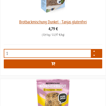
Brotbackmischung Dunkel - Tanjas glutenfrei
4,79 €
(
0,4 kg
/ 11,97 €/kg)
6194