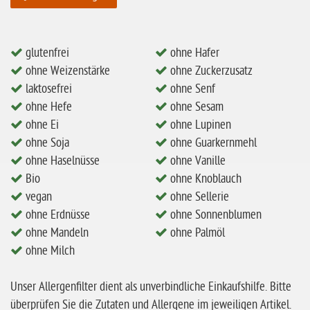
eiweißarm / PKU
ohne Mandeln
glutenfrei
ohne Hafer
ohne Milch
ohne Weizenstärke
ohne Zuckerzusatz
laktosefrei
ohne Senf
ohne Hafer
ohne Hefe
ohne Sesam
ohne Zuckerzusatz
ohne Ei
ohne Lupinen
ohne Reis
ohne Soja
ohne Guarkernmehl
ohne Haselnüsse
ohne Vanille
ohne Mais
Bio
ohne Knoblauch
ohne Senf
vegan
ohne Sellerie
ohne Erdnüsse
ohne Sonnenblumen
ohne Sesam
ohne Mandeln
ohne Palmöl
ohne Lupinen
ohne Milch
ohne Guarkernmehl
Unser Allergenfilter dient als unverbindliche Einkaufshilfe. Bitte
ohne Buchweizen
überprüfen Sie die Zutaten und Allergene im jeweiligen Artikel.