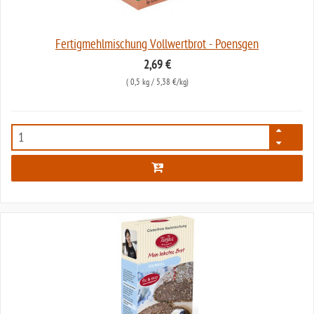
Fertigmehlmischung Vollwertbrot - Poensgen
2,69 €
(
0,5 kg
/ 5,38 €/kg)
575