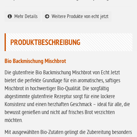
ohne Vanille
ohne Knoblauch
Mehr Details
Weitere Produkte von echt jetzt
ohne Sellerie
glutenfrei
PRODUKTBESCHREIBUNG
ohne
Sonnenblumen
Bio Backmischung Mischbrot
ohne Palmöl
Die glutenfreie Bio Backmischung Mischbrot von Echt Jetzt
bietet die perfekte Grundlage für ein aromatisches, saftiges
Mischbrot in hochwertiger Bio-Qualität. Die sorgfältig
abgestimmte glutenfreie Rezeptur sorgt für eine lockere
Konsistenz und einen herzhaften Geschmack – ideal für alle, die
bewusst genießen und nicht auf frisches Brot verzichten
möchten.
Mit ausgewählten Bio-Zutaten gelingt die Zubereitung besonders