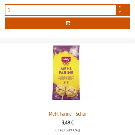
58
Mehl Farine - Schär
3,49 €
(
1 kg
/ 3,49 €/kg)