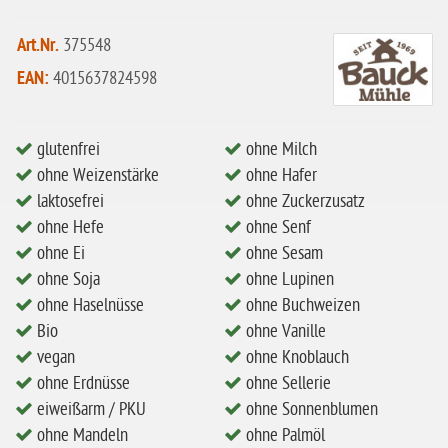
eiweißarm / PKU
ohne Mandeln
Art.Nr.
375548
ohne Milch
EAN:
4015637824598
ohne Hafer
ohne Zuckerzusatz
glutenfrei
ohne Milch
ohne Weizenstärke
ohne Hafer
ohne Reis
laktosefrei
ohne Zuckerzusatz
ohne Mais
ohne Hefe
ohne Senf
ohne Ei
ohne Sesam
ohne Senf
ohne Soja
ohne Lupinen
ohne Sesam
ohne Haselnüsse
ohne Buchweizen
ohne Lupinen
Bio
ohne Vanille
vegan
ohne Knoblauch
ohne Guarkernmehl
ohne Erdnüsse
ohne Sellerie
ohne Buchweizen
eiweißarm / PKU
ohne Sonnenblumen
ohne Vanille
ohne Mandeln
ohne Palmöl