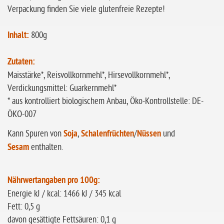
Verpackung finden Sie viele glutenfreie Rezepte!
Inhalt:
800g
Zutaten:
Maisstärke*, Reisvollkornmehl*, Hirsevollkornmehl*,
Verdickungsmittel: Guarkernmehl*
* aus kontrolliert biologischem Anbau, Öko-Kontrollstelle: DE-
ÖKO-007
Kann Spuren von
Soja
,
Schalenfrüchten
/
Nüssen
und
Sesam
enthalten.
Nährwertangaben pro 100g:
Energie kJ / kcal: 1466 kJ / 345 kcal
Fett: 0,5 g
davon gesättigte Fettsäuren: 0,1 g