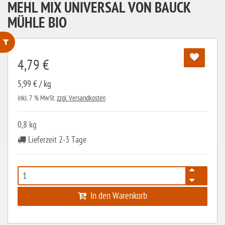
MEHL MIX UNIVERSAL VON BAUCK
MÜHLE BIO
4,79 €
ohne Weizenstärke
laktosefrei
5,99 € / kg
inkl. 7 % MwSt.
zzgl. Versandkosten
ohne Hefe
ohne Ei
0,8 kg
ohne Soja
Lieferzeit 2-3 Tage
ohne Haselnüsse
Bio
vegan
In den Warenkorb
ohne Erdnüsse