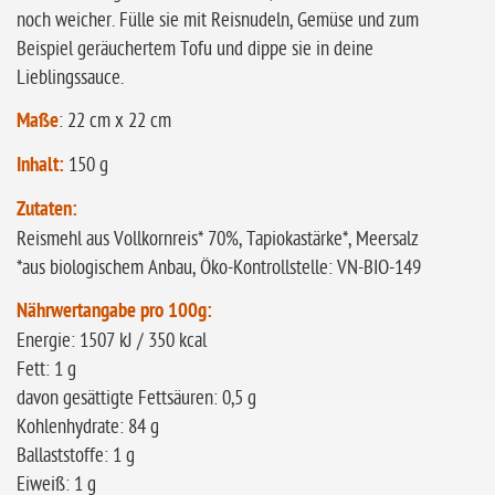
noch weicher. Fülle sie mit Reisnudeln, Gemüse und zum
Beispiel geräuchertem Tofu und dippe sie in deine
Lieblingssauce.
Maße
: 22 cm x 22 cm
Inhalt:
150 g
Zutaten:
Reismehl aus Vollkornreis* 70%, Tapiokastärke*, Meersalz
*aus biologischem Anbau, Öko-Kontrollstelle: VN-BIO-149
Nährwertangabe pro 100g:
Energie: 1507 kJ / 350 kcal
Fett: 1 g
davon gesättigte Fettsäuren: 0,5 g
Kohlenhydrate: 84 g
Ballaststoffe: 1 g
Eiweiß: 1 g