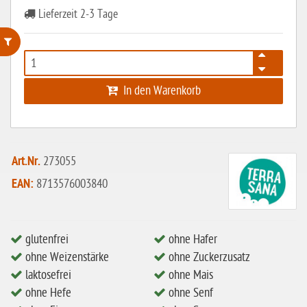
Lieferzeit 2-3 Tage
ohne Weizenstärke
In den Warenkorb
laktosefrei
ohne Hefe
ohne Ei
Art.Nr.
273055
ohne Soja
EAN:
8713576003840
ohne Haselnüsse
Bio
glutenfrei
ohne Hafer
vegan
ohne Weizenstärke
ohne Zuckerzusatz
ohne Erdnüsse
laktosefrei
ohne Mais
ohne Hefe
ohne Senf
eiweißarm / PKU