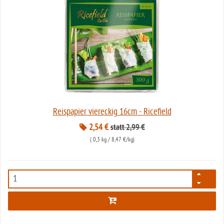
Reispapier viereckig 16cm - Ricefield
2,54 €
statt 2,99 €
(
0,3 kg
/ 8,47 €/kg)
7897