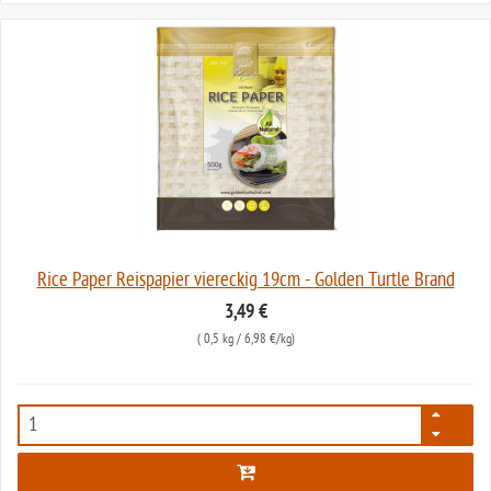
Rice Paper Reispapier viereckig 19cm - Golden Turtle Brand
3,49 €
(
0,5 kg
/ 6,98 €/kg)
7933