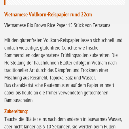
ohne Knoblauch
ohne Sellerie
Vietnamese Vollkorn-Reispapier rund 22cm
glutenfrei
Vietnamese Bio Brown Rice Paper 15 Stück von Terrasana.
ohne
Sonnenblumen
Mit den glutenfreien Vollkorn-Reispapier lassen sich schnell und
einfach vielseitige, glutenfreie Gerichte wie frische
ohne Palmöl
Sommerrollen oder gebratene Frühlingsrollen zubereiten. Die
Herstellung der hauchdünnen Blätter erfolgt in Vietnam nach
traditioneller Art durch das Dämpfen und Trocknen einer
Mischung aus Reismehl, Tapioka, Salz und Wasser.
Das charakteristische Rautenmuster auf dem Papier erinnert
dabei bis heute an die früher verwendeten geflochtenen
Bambusschalen.
Zubereitung:
Tauche die Blätter eins nach dem anderen in lauwarmes Wasser,
aber nicht länger als 5-10 Sekunden, sie werden beim Füllen