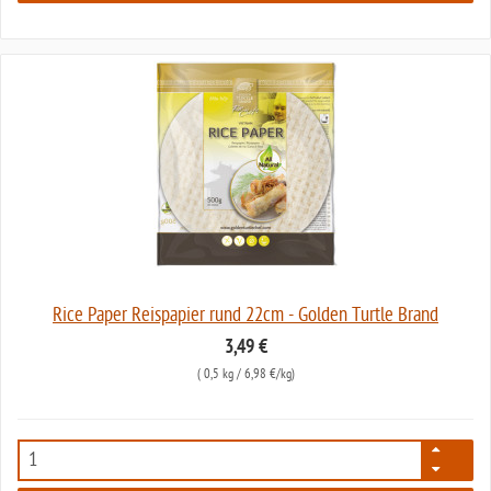
Rice Paper Reispapier rund 22cm - Golden Turtle Brand
3,49 €
(
0,5 kg
/ 6,98 €/kg)
7936