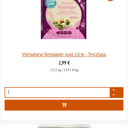
Vietnamese Reispapier rund 22cm - TerraSana
2,99 €
(
0,15 kg
/ 19,93 €/kg)
7893