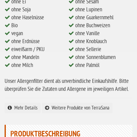
ohne Ei
ohne Sesam
ohne Mandeln
ohne Soja
ohne Lupinen
ohne Milch
ohne Haselnüsse
ohne Guarkernmehl
Bio
ohne Buchweizen
ohne Hafer
vegan
ohne Vanille
ohne Zuckerzusatz
ohne Erdnüsse
ohne Knoblauch
ohne Reis
eiweißarm / PKU
ohne Sellerie
ohne Mandeln
ohne Sonnenblumen
ohne Mais
ohne Milch
ohne Palmöl
ohne Senf
Unser Allergenfilter dient als unverbindliche Einkaufshilfe. Bitte
ohne Sesam
überprüfen Sie die Zutaten und Allergene im jeweiligen Artikel.
ohne Lupinen
ohne Guarkernmehl
Mehr Details
Weitere Produkte von TerraSana
ohne Buchweizen
ohne Vanille
PRODUKTBESCHREIBUNG