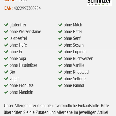
Art.Nr.
ohne Mandeln
EAN:
4022993300284
ohne Milch
glutenfrei
ohne Milch
ohne Hafer
ohne Weizenstärke
ohne Hafer
ohne Zuckerzusatz
laktosefrei
ohne Senf
ohne Reis
ohne Hefe
ohne Sesam
ohne Ei
ohne Lupinen
ohne Mais
ohne Soja
ohne Buchweizen
ohne Senf
ohne Haselnüsse
ohne Vanille
Bio
ohne Knoblauch
ohne Sesam
vegan
ohne Sellerie
ohne Lupinen
ohne Erdnüsse
ohne Palmöl
ohne Guarkernmehl
ohne Mandeln
ohne Buchweizen
Unser Allergenfilter dient als unverbindliche Einkaufshilfe. Bitte
ohne Vanille
überprüfen Sie die Zutaten und Allergene im jeweiligen Artikel.