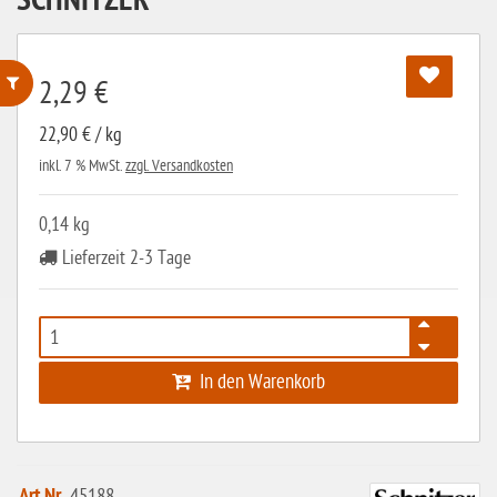
SCHNITZER
2,29 €
ohne Weizenstärke
22,90 € / kg
inkl. 7 % MwSt.
zzgl. Versandkosten
laktosefrei
ohne Hefe
0,14 kg
ohne Ei
Lieferzeit 2-3 Tage
ohne Soja
ohne Haselnüsse
Bio
In den Warenkorb
vegan
ohne Erdnüsse
eiweißarm / PKU
45188