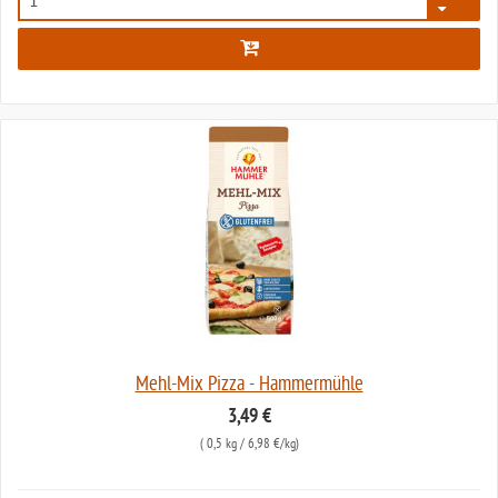
124
Mehl-Mix Pizza - Hammermühle
3,49 €
(
0,5 kg
/ 6,98 €/kg)