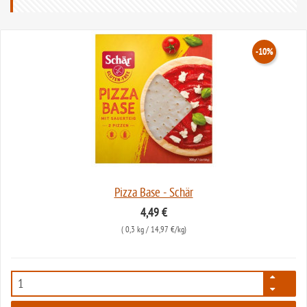
-10%
Pizza Base - Schär
4,49 €
(
0,3 kg
/ 14,97 €/kg)
70