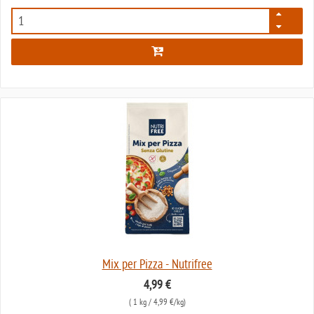
140
Mix per Pizza - Nutrifree
4,99 €
(
1 kg
/ 4,99 €/kg)