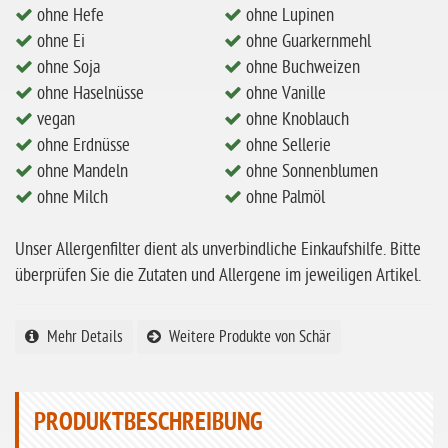
ohne Milch
ohne Hefe
ohne Lupinen
ohne Hafer
ohne Ei
ohne Guarkernmehl
ohne Soja
ohne Buchweizen
ohne Zuckerzusatz
ohne Haselnüsse
ohne Vanille
ohne Reis
vegan
ohne Knoblauch
ohne Erdnüsse
ohne Sellerie
ohne Mais
ohne Mandeln
ohne Sonnenblumen
ohne Senf
ohne Milch
ohne Palmöl
ohne Sesam
Unser Allergenfilter dient als unverbindliche Einkaufshilfe. Bitte
ohne Lupinen
überprüfen Sie die Zutaten und Allergene im jeweiligen Artikel.
ohne Guarkernmehl
ohne Buchweizen
Mehr Details
Weitere Produkte von Schär
ohne Vanille
ohne Knoblauch
PRODUKTBESCHREIBUNG
ohne Sellerie