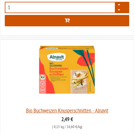
1899
Bio Buchweizen Knusperschnitten - Alnavit
2,49 €
(
0,15 kg
/ 16,60 €/kg)