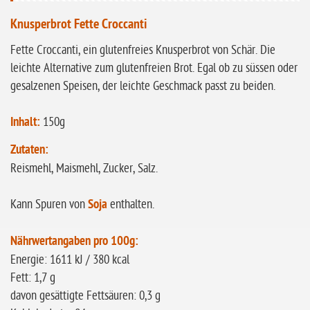
glutenfrei
Knusperbrot Fette Croccanti
ohne
Fette Croccanti, ein glutenfreies Knusperbrot von Schär. Die
Sonnenblumen
leichte Alternative zum glutenfreien Brot. Egal ob zu süssen oder
ohne Palmöl
gesalzenen Speisen, der leichte Geschmack passt zu beiden.
Inhalt:
150g
Zutaten:
Reismehl, Maismehl, Zucker, Salz.
Kann Spuren von
Soja
enthalten.
Nährwertangaben pro 100g:
Energie: 1611 kJ / 380 kcal
Fett: 1,7 g
davon gesättigte Fettsäuren: 0,3 g