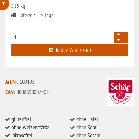
0,15 kg
Lieferzeit 2-3 Tage
ohne Weizenstärke
laktosefrei
ohne Hefe
In den Warenkorb
ohne Ei
ohne Soja
ohne Haselnüsse
Art.Nr.
100105
Bio
EAN:
8008698007303
vegan
ohne Erdnüsse
eiweißarm / PKU
glutenfrei
ohne Hafer
ohne Weizenstärke
ohne Senf
ohne Mandeln
laktosefrei
ohne Sesam