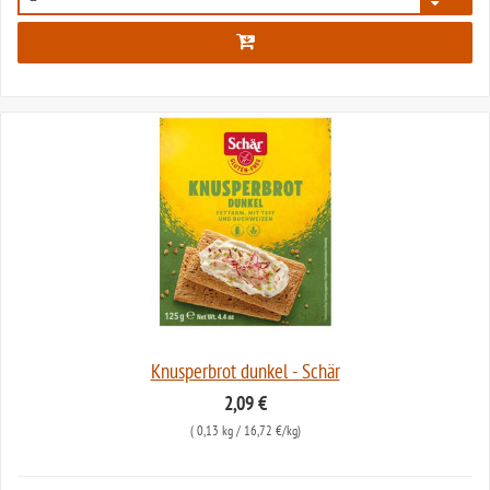
445
Knusperbrot dunkel - Schär
2,09 €
(
0,13 kg
/ 16,72 €/kg)