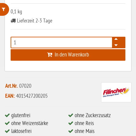
0,1 kg
Lieferzeit 2-3 Tage
ohne Weizenstärke
laktosefrei
ohne Hefe
In den Warenkorb
ohne Ei
ohne Soja
ohne Haselnüsse
Art.Nr.
07020
Bio
EAN:
4015427200205
vegan
ohne Erdnüsse
glutenfrei
ohne Zuckerzusatz
eiweißarm / PKU
ohne Weizenstärke
ohne Reis
laktosefrei
ohne Mais
ohne Mandeln