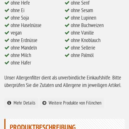
ohne Hefe
ohne Senf
ohne Milch
ohne Ei
ohne Sesam
ohne Hafer
ohne Soja
ohne Lupinen
ohne Haselnüsse
ohne Buchweizen
ohne Zuckerzusatz
vegan
ohne Vanille
ohne Reis
ohne Erdnüsse
ohne Knoblauch
ohne Mais
ohne Mandeln
ohne Sellerie
ohne Milch
ohne Palmöl
ohne Senf
ohne Hafer
ohne Sesam
Unser Allergenfilter dient als unverbindliche Einkaufshilfe. Bitte
ohne Lupinen
überprüfen Sie die Zutaten und Allergene im jeweiligen Artikel.
ohne Guarkernmehl
ohne Buchweizen
Mehr Details
Weitere Produkte von Filinchen
ohne Vanille
ohne Knoblauch
PRODUKTBESCHREIBUNG