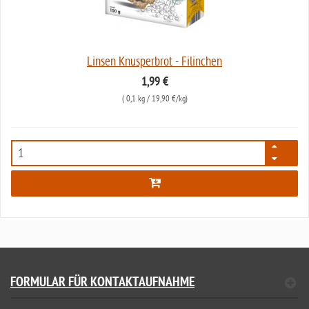
Linsen Knusperbrot - Filinchen
1,99 €
(
0,1 kg
/ 19,90 €/kg)
6959
FORMULAR FÜR KONTAKTAUFNAHME