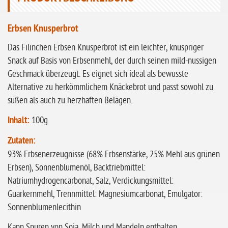
ohne Sellerie
glutenfrei
Erbsen Knusperbrot
ohne
Das Filinchen Erbsen Knusperbrot ist ein leichter, knuspriger
Sonnenblumen
Snack auf Basis von Erbsenmehl, der durch seinen mild-nussigen
ohne Palmöl
Geschmack überzeugt. Es eignet sich ideal als bewusste
Alternative zu herkömmlichem Knäckebrot und passt sowohl zu
süßen als auch zu herzhaften Belägen.
Inhalt:
100g
Zutaten:
93% Erbsenerzeugnisse (68% Erbsenstärke, 25% Mehl aus grünen
Erbsen), Sonnenblumenöl, Backtriebmittel:
Natriumhydrogencarbonat, Salz, Verdickungsmittel:
Guarkernmehl, Trennmittel: Magnesiumcarbonat, Emulgator:
Sonnenblumenlecithin
Kann Spuren von Soja, Milch und Mandeln enthalten.