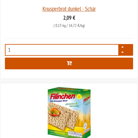
Knusperbrot dunkel - Schär
2,09 €
(
0,13 kg
/ 16,72 €/kg)
1899