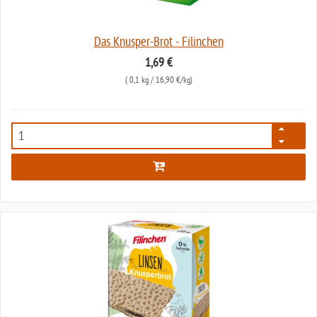
Das Knusper-Brot - Filinchen
1,69 €
(
0,1 kg
/ 16,90 €/kg)
6957