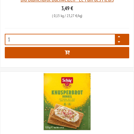
3,49 €
(
0,15 kg
/ 23,27 €/kg)
442