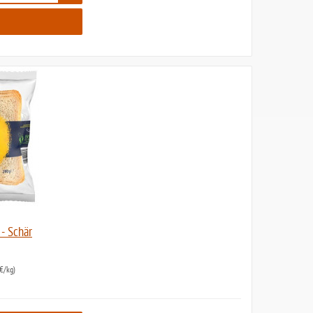
- Schär
€/kg)