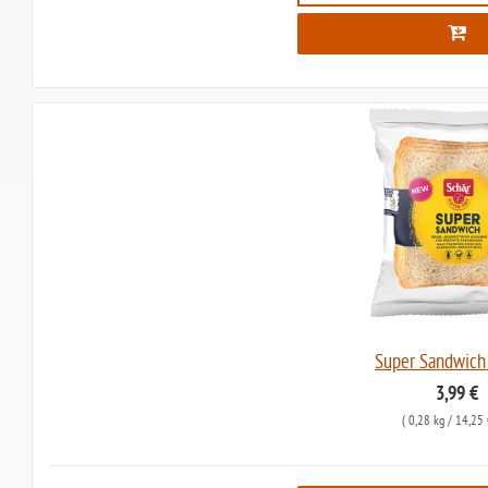
Super Sandwich 
3,99 €
(
0,28 kg
/ 14,25 