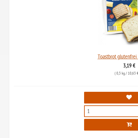
Toastbrot glutenfrei
3,19 €
(
0,3 kg
/ 10,63 €