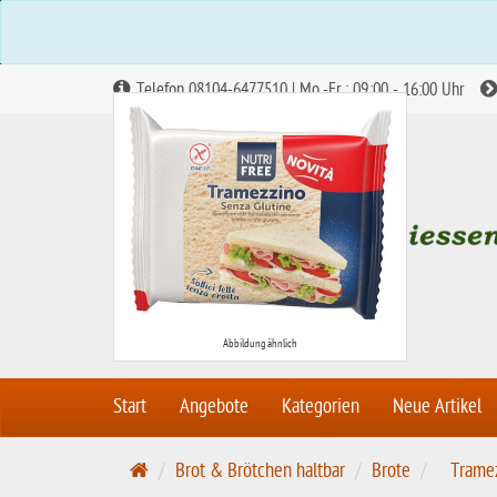
Telefon 08104-6477510 | Mo.-Fr.: 09:00 - 16:00 Uhr
Abbildung ähnlich
Start
Angebote
Kategorien
Neue Artikel
S
Brot & Brötchen haltbar
Brote
Trame