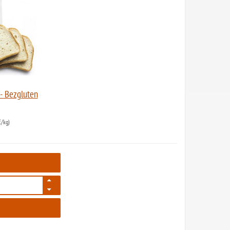
 - Bezgluten
/kg)
2757