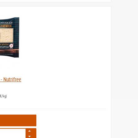
- Nutrifree
€/kg)
5284