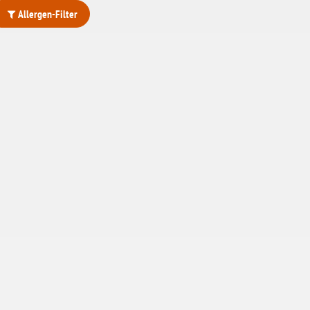
Allergen-Filter
ohne Weizenstärke
laktosefrei
ohne Hefe
ohne Ei
ohne Soja
ohne Haselnüsse
Bio
vegan
ohne Erdnüsse
eiweißarm / PKU
ohne Mandeln