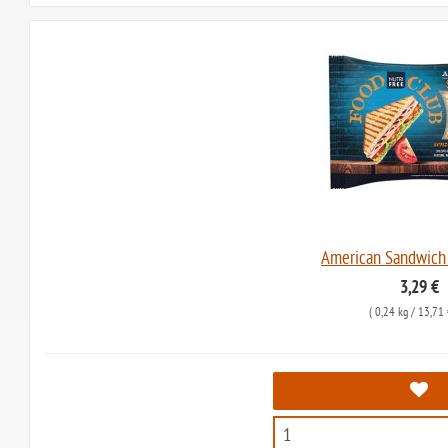
American Sandwich 
3,29 €
(
0,24 kg
/ 13,71 