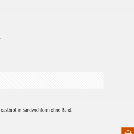
e
.
 Toastbrot in Sandwichform ohne Rand.