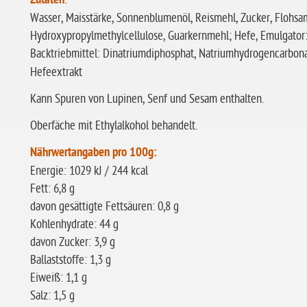
Zutaten
Wasser, Maisstärke, Sonnenblumenöl, Reismehl, Zucker, Flohsam
Hydroxypropylmethylcellulose, Guarkernmehl; Hefe, Emulgator:
Backtriebmittel: Dinatriumdiphosphat, Natriumhydrogencarbon
Hefeextrakt
Kann Spuren von Lupinen, Senf und Sesam enthalten.
Oberfäche mit Ethylalkohol behandelt.
Nährwertangaben pro 100g:
Energie: 1029 kJ / 244 kcal
Fett: 6,8 g
davon gesättigte Fettsäuren: 0,8 g
Kohlenhydrate: 44 g
davon Zucker: 3,9 g
Ballaststoffe: 1,3 g
Eiweiß: 1,1 g
Salz: 1,5 g