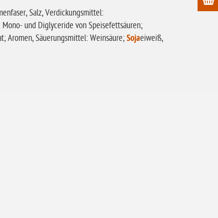
enfaser, Salz, Verdickungsmittel:
 Mono- und Diglyceride von Speisefettsäuren;
at; Aromen, Säuerungsmittel: Weinsäure;
Soja
eiweiß,