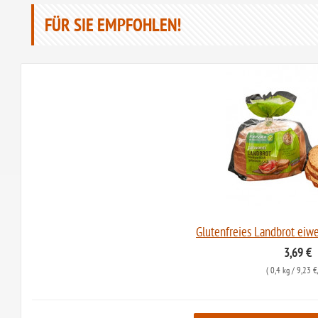
FÜR SIE EMPFOHLEN!
Glutenfreies Landbrot eiw
3,69 €
(
0,4 kg
/ 9,23 €