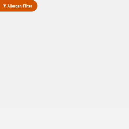
Allergen-Filter
ohne Weizenstärke
laktosefrei
ohne Hefe
ohne Ei
ohne Soja
ohne Haselnüsse
Bio
vegan
ohne Erdnüsse
eiweißarm / PKU
ohne Mandeln