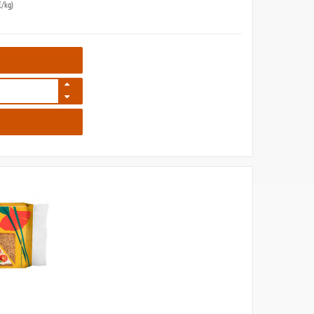
/kg)
1253