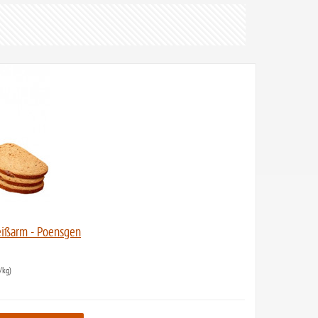
eißarm - Poensgen
/kg)