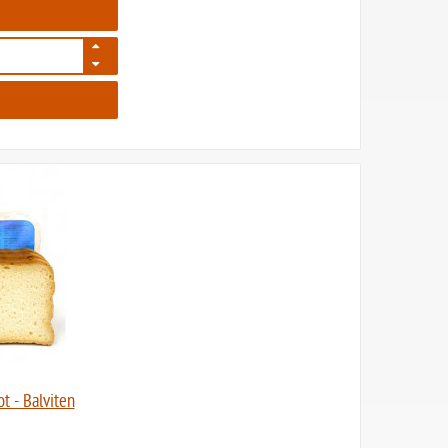
641
t - Balviten