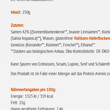
Inhalt:
250g
Zutaten:
Samen 42% [(Sonnenblumenkerne**, braune Leinsamen**, Kürbis
(Salvia hispanica)**], Wasser, glutenfreie
Vollkorn-Haferflocken
Gewürze (Koriander**, Kümmel**, Fenchel**), Ethanol**.
**Zutaten aus biologischem Anbau. Öko-Kontrollstelle: DE-ÖKO
Kann Spuren von Erdnüssen, Sesam, Lupine, Senf und Schalenfr
Das Produkt ist im Falle einer Allergie auf das Protein Avenin 
Nährwertangaben pro 100g:
Energie: 1323 kJ / 319 kcal
Fett: 21g
davon gesättigte Fettsäuren: 2,4g