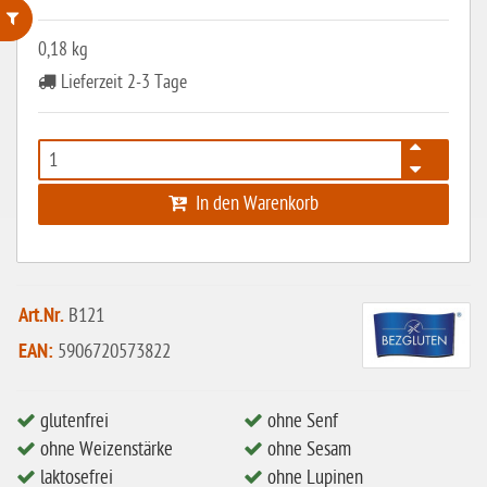
0,18 kg
ohne Weizenstärke
Lieferzeit 2-3 Tage
laktosefrei
ohne Hefe
ohne Ei
In den Warenkorb
ohne Soja
ohne Haselnüsse
Bio
Art.Nr.
B121
vegan
EAN:
5906720573822
ohne Erdnüsse
eiweißarm / PKU
glutenfrei
ohne Senf
ohne Weizenstärke
ohne Sesam
ohne Mandeln
laktosefrei
ohne Lupinen