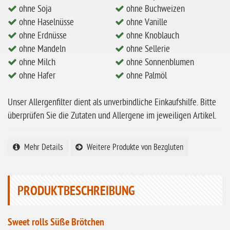
ohne Milch
ohne Soja
ohne Buchweizen
ohne Haselnüsse
ohne Vanille
ohne Hafer
ohne Erdnüsse
ohne Knoblauch
ohne Zuckerzusatz
ohne Mandeln
ohne Sellerie
ohne Reis
ohne Milch
ohne Sonnenblumen
ohne Hafer
ohne Palmöl
ohne Mais
ohne Senf
Unser Allergenfilter dient als unverbindliche Einkaufshilfe. Bitte
ohne Sesam
überprüfen Sie die Zutaten und Allergene im jeweiligen Artikel.
ohne Lupinen
Mehr Details
Weitere Produkte von Bezgluten
ohne Guarkernmehl
ohne Buchweizen
ohne Vanille
PRODUKTBESCHREIBUNG
ohne Knoblauch
Sweet rolls Süße Brötchen
ohne Sellerie