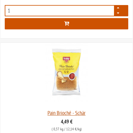
32
Pain Brioché - Schär
4,49 €
(
0,37 kg
/ 12,14 €/kg)