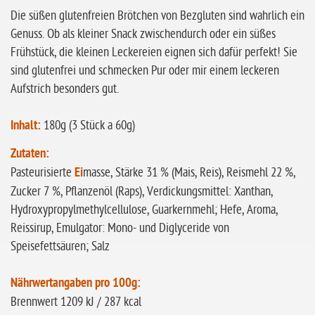
Die süßen glutenfreien Brötchen von Bezgluten sind wahrlich ein
glutenfrei
Genuss. Ob als kleiner Snack zwischendurch oder ein süßes
ohne
Frühstück, die kleinen Leckereien eignen sich dafür perfekt! Sie
Sonnenblumen
sind glutenfrei und schmecken Pur oder mir einem leckeren
ohne Palmöl
Aufstrich besonders gut.
Inhalt:
180g (3 Stück a 60g)
Zutaten:
Pasteurisierte
Ei
masse, Stärke 31 % (Mais, Reis), Reismehl 22 %,
Zucker 7 %, Pflanzenöl (Raps), Verdickungsmittel: Xanthan,
Hydroxypropylmethylcellulose, Guarkernmehl; Hefe, Aroma,
Reissirup, Emulgator: Mono- und Diglyceride von
Speisefettsäuren; Salz
Nährwertangaben pro 100g:
Brennwert 1209 kJ / 287 kcal