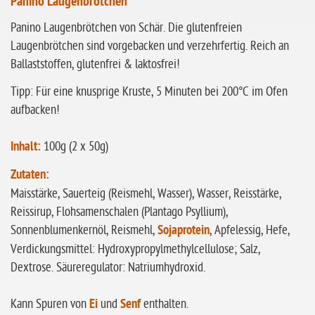
Panino Laugenbrötchen
ohne Sellerie
Panino Laugenbrötchen von Schär. Die glutenfreien
glutenfrei
Laugenbrötchen sind vorgebacken und verzehrfertig. Reich an
ohne
Ballaststoffen, glutenfrei & laktosfrei!
Sonnenblumen
Tipp: Für eine knusprige Kruste, 5 Minuten bei 200°C im Ofen
ohne Palmöl
aufbacken!
Inhalt:
100g (2 x 50g)
Zutaten:
Maisstärke, Sauerteig (Reismehl, Wasser), Wasser, Reisstärke,
Reissirup, Flohsamenschalen (Plantago Psyllium),
Sonnenblumenkernöl, Reismehl,
Sojaprotein
, Apfelessig, Hefe,
Verdickungsmittel: Hydroxypropylmethylcellulose; Salz,
Dextrose. Säureregulator: Natriumhydroxid.
Kann Spuren von
Ei
und
Senf
enthalten.