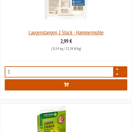
Laugenstangen 2 Stück - Hammermühle
2,99 €
(
0,14 kg
/ 21,36 €/kg)
5297