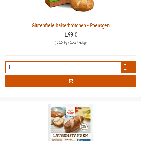
Glutenfreie Kaiserbrötchen - Poensgen
1,99 €
(
0,15 kg
/ 13,27 €/kg)
4853