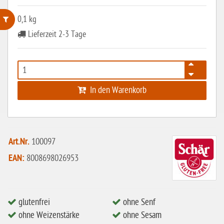
0,1 kg
Lieferzeit 2-3 Tage
ohne Weizenstärke
laktosefrei
ohne Hefe
In den Warenkorb
ohne Ei
ohne Soja
ohne Haselnüsse
Art.Nr.
100097
Bio
EAN:
8008698026953
vegan
ohne Erdnüsse
glutenfrei
ohne Senf
eiweißarm / PKU
ohne Weizenstärke
ohne Sesam
ohne Mandeln