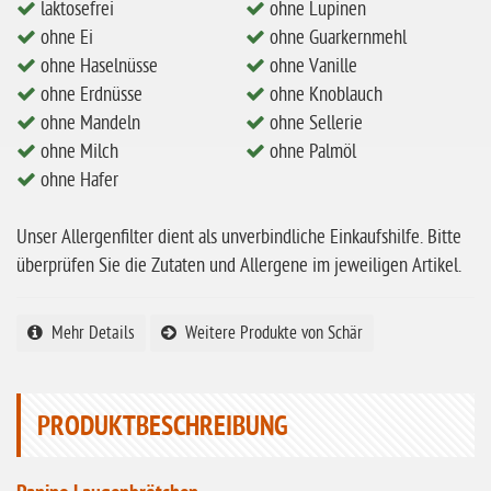
laktosefrei
ohne Lupinen
ohne Milch
ohne Ei
ohne Guarkernmehl
ohne Haselnüsse
ohne Vanille
ohne Hafer
ohne Erdnüsse
ohne Knoblauch
ohne Zuckerzusatz
ohne Mandeln
ohne Sellerie
ohne Reis
ohne Milch
ohne Palmöl
ohne Hafer
ohne Mais
ohne Senf
Unser Allergenfilter dient als unverbindliche Einkaufshilfe. Bitte
überprüfen Sie die Zutaten und Allergene im jeweiligen Artikel.
ohne Sesam
ohne Lupinen
Mehr Details
Weitere Produkte von Schär
ohne Guarkernmehl
ohne Buchweizen
PRODUKTBESCHREIBUNG
ohne Vanille
ohne Knoblauch