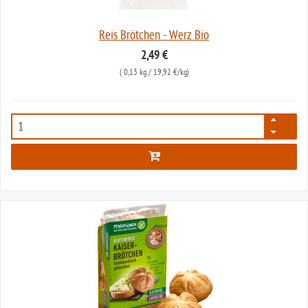
Reis Brötchen - Werz Bio
2,49 €
(
0,13 kg
/ 19,92 €/kg)
343