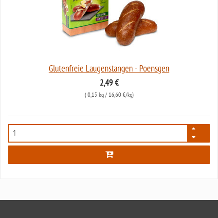
Glutenfreie Laugenstangen - Poensgen
2,49 €
(
0,15 kg
/ 16,60 €/kg)
5557