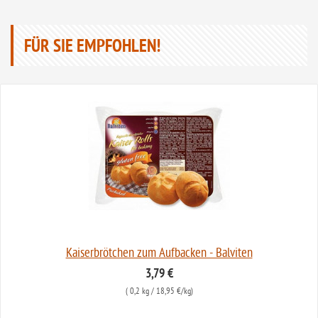
FÜR SIE EMPFOHLEN!
Kaiserbrötchen zum Aufbacken - Balviten
3,79 €
(
0,2 kg
/ 18,95 €/kg)