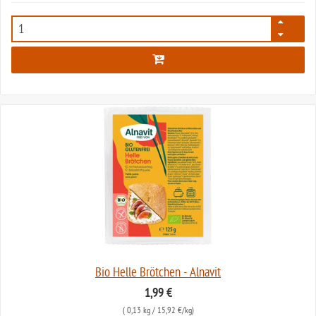
2433
Bio Helle Brötchen - Alnavit
1,99 €
(
0,13 kg
/ 15,92 €/kg)