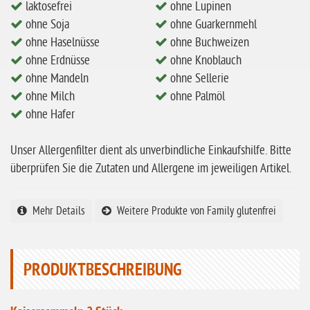
ohne Milch
laktosefrei
ohne Lupinen
ohne Soja
ohne Guarkernmehl
ohne Hafer
ohne Haselnüsse
ohne Buchweizen
ohne Zuckerzusatz
ohne Erdnüsse
ohne Knoblauch
ohne Mandeln
ohne Sellerie
ohne Reis
ohne Milch
ohne Palmöl
ohne Mais
ohne Hafer
ohne Senf
Unser Allergenfilter dient als unverbindliche Einkaufshilfe. Bitte
ohne Sesam
überprüfen Sie die Zutaten und Allergene im jeweiligen Artikel.
ohne Lupinen
ohne Guarkernmehl
Mehr Details
Weitere Produkte von Family glutenfrei
ohne Buchweizen
ohne Vanille
PRODUKTBESCHREIBUNG
ohne Knoblauch
ohne Sellerie