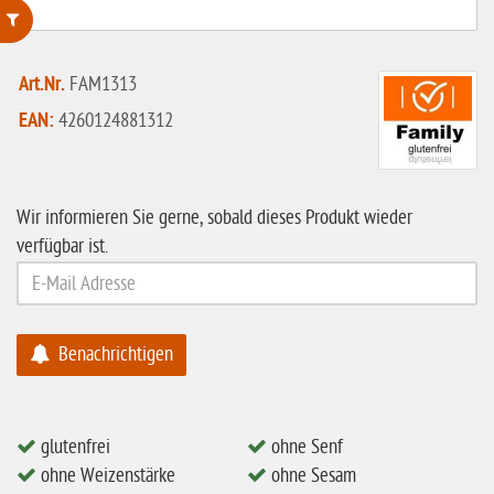
ohne Weizenstärke
Art.Nr.
FAM1313
laktosefrei
EAN:
4260124881312
ohne Hefe
ohne Ei
Wir informieren Sie gerne, sobald dieses Produkt wieder
ohne Soja
verfügbar ist.
ohne Haselnüsse
Bio
vegan
Benachrichtigen
ohne Erdnüsse
eiweißarm / PKU
glutenfrei
ohne Senf
ohne Mandeln
ohne Weizenstärke
ohne Sesam