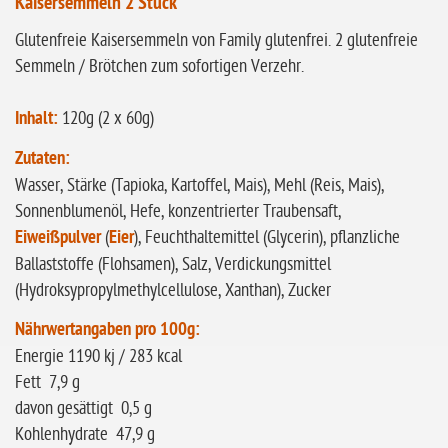
Kaisersemmeln 2 Stück
glutenfrei
Glutenfreie Kaisersemmeln von Family glutenfrei. 2 glutenfreie
ohne
Semmeln / Brötchen zum sofortigen Verzehr.
Sonnenblumen
Inhalt:
120g (2 x 60g)
ohne Palmöl
Zutaten:
Wasser, Stärke (Tapioka, Kartoffel, Mais), Mehl (Reis, Mais),
Sonnenblumenöl, Hefe, konzentrierter Traubensaft,
Eiweißpulver
(
Eier
), Feuchthaltemittel (Glycerin), pflanzliche
Ballaststoffe (Flohsamen), Salz, Verdickungsmittel
(Hydroksypropylmethylcellulose, Xanthan), Zucker
Nährwertangaben pro 100g:
Energie 1190 kj / 283 kcal
Fett 7,9 g
davon gesättigt 0,5 g
Kohlenhydrate 47,9 g