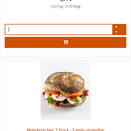
(
0,13 kg
/ 15,92 €/kg)
3663
Mohnbrötchen 2 Stück - Family glutenfrei