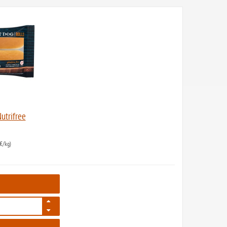
utrifree
€/kg)
2578