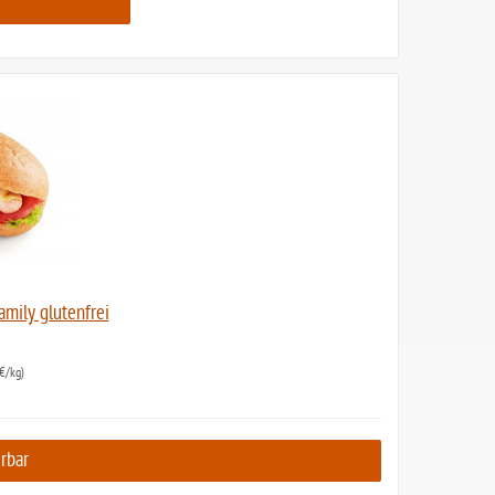
amily glutenfrei
€/kg)
erbar