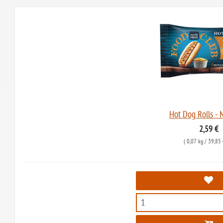
Hot Dog Rolls - N
2,59 €
(
0,07 kg
/ 39,85 