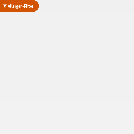
Allergen-Filter
ohne Weizenstärke
laktosefrei
ohne Hefe
ohne Ei
ohne Soja
ohne Haselnüsse
Bio
vegan
ohne Erdnüsse
eiweißarm / PKU
ohne Mandeln