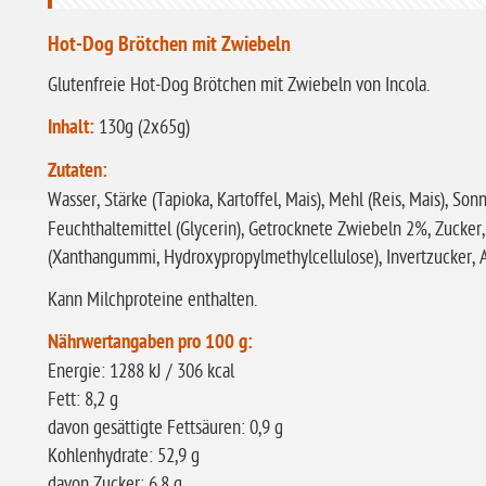
Hot-Dog Brötchen mit Zwiebeln
Glutenfreie Hot-Dog Brötchen mit Zwiebeln von Incola.
Inhalt:
130g (2x65g)
Zutaten:
Wasser, Stärke (Tapioka, Kartoffel, Mais), Mehl (Reis, Mais), S
Feuchthaltemittel (Glycerin), Getrocknete Zwiebeln 2%, Zucker, 
(Xanthangummi, Hydroxypropylmethylcellulose), Invertzucker, 
Kann Milchproteine enthalten.
Nährwertangaben pro 100 g:
Energie: 1288 kJ / 306 kcal
Fett: 8,2 g
davon gesättigte Fettsäuren: 0,9 g
Kohlenhydrate: 52,9 g
davon Zucker: 6,8 g