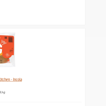
ötchen - Incola
€/kg)