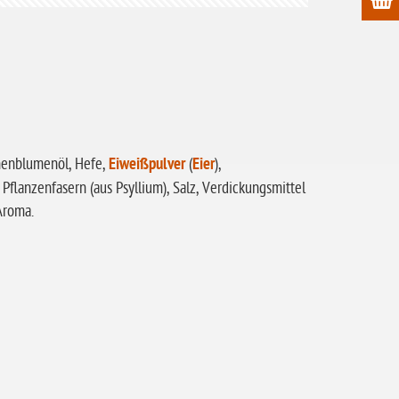
onnenblumenöl, Hefe,
Eiweißpulver
(
Eier
),
Pflanzenfasern (aus Psyllium), Salz, Verdickungsmittel
Aroma.