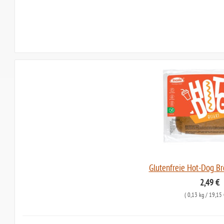
Glutenfreie Hot-Dog Br
2,49 €
(
0,13 kg
/ 19,15 