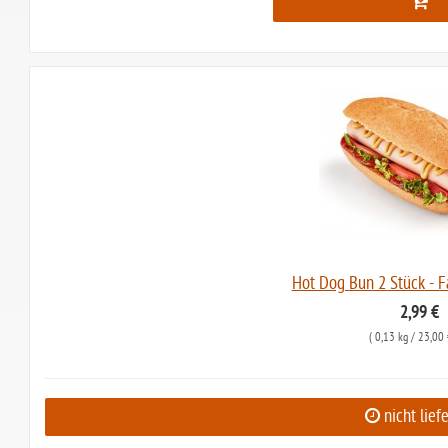
Hot Dog Bun 2 Stück - F
2,99 €
(
0,13 kg
/ 23,00 
nicht lief