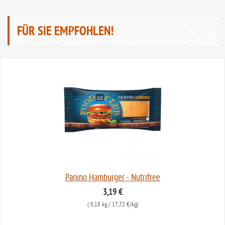
FÜR SIE EMPFOHLEN!
Panino Hamburger - Nutrifree
3,19 €
(
0,18 kg
/ 17,72 €/kg)