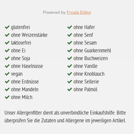
eiweißarm / PKU
ohne Mandeln
Powered by
Froala Editor
ohne Milch
glutenfrei
ohne Hafer
ohne Hafer
ohne Weizenstärke
ohne Senf
laktosefrei
ohne Sesam
ohne Zuckerzusatz
ohne Ei
ohne Guarkernmehl
ohne Reis
ohne Soja
ohne Buchweizen
ohne Mais
ohne Haselnüsse
ohne Vanille
vegan
ohne Knoblauch
ohne Senf
ohne Erdnüsse
ohne Sellerie
ohne Sesam
ohne Mandeln
ohne Palmöl
ohne Milch
ohne Lupinen
ohne Guarkernmehl
Unser Allergenfilter dient als unverbindliche Einkaufshilfe. Bitte
ohne Buchweizen
überprüfen Sie die Zutaten und Allergene im jeweiligen Artikel.
ohne Vanille