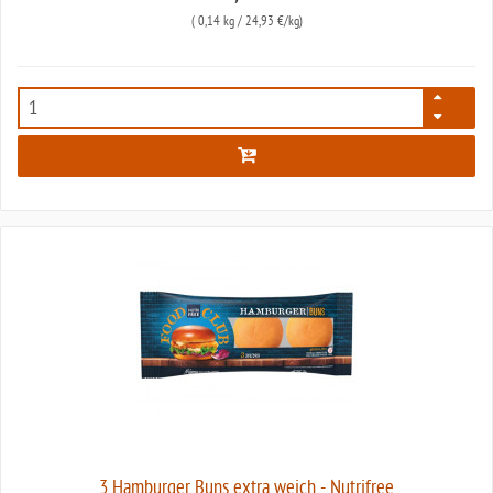
(
0,14 kg
/ 24,93 €/kg)
3774
3 Hamburger Buns extra weich - Nutrifree