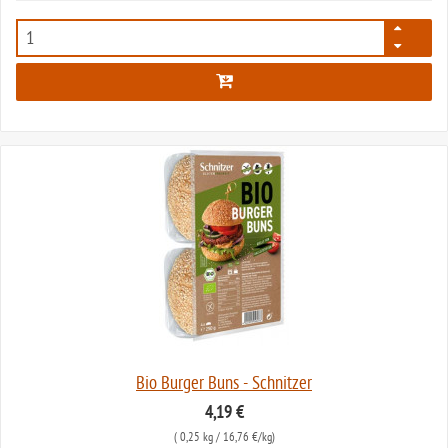
1811
Bio Burger Buns - Schnitzer
4,19 €
(
0,25 kg
/ 16,76 €/kg)