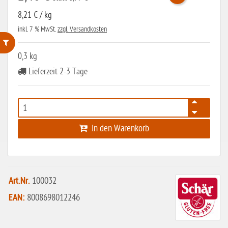
8,21 € / kg
inkl. 7 % MwSt.
zzgl. Versandkosten
0,3 kg
ohne Weizenstärke
Lieferzeit 2-3 Tage
laktosefrei
ohne Hefe
ohne Ei
In den Warenkorb
ohne Soja
ohne Haselnüsse
Bio
Art.Nr.
100032
vegan
EAN:
8008698012246
ohne Erdnüsse