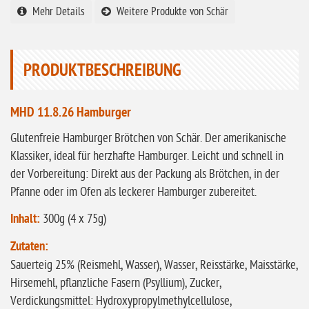
Mehr Details
Weitere Produkte von Schär
ohne Knoblauch
ohne Sellerie
glutenfrei
PRODUKTBESCHREIBUNG
ohne
Sonnenblumen
MHD 11.8.26 Hamburger
ohne Palmöl
Glutenfreie Hamburger Brötchen von Schär. Der amerikanische
Klassiker, ideal für herzhafte Hamburger. Leicht und schnell in
der Vorbereitung: Direkt aus der Packung als Brötchen, in der
Pfanne oder im Ofen als leckerer Hamburger zubereitet.
Inhalt:
300g (4 x 75g)
Zutaten:
Sauerteig 25% (Reismehl, Wasser), Wasser, Reisstärke, Maisstärke,
Hirsemehl, pflanzliche Fasern (Psyllium), Zucker,
Verdickungsmittel: Hydroxypropylmethylcellulose,