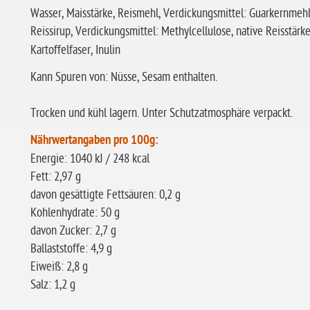
Wasser, Maisstärke, Reismehl, Verdickungsmittel: Guarkernmehl,
Reissirup, Verdickungsmittel: Methylcellulose, native Reisstärk
Kartoffelfaser, Inulin
Kann Spuren von: Nüsse, Sesam enthalten.
Trocken und kühl lagern. Unter Schutzatmosphäre verpackt.
Nährwertangaben pro 100g:
Energie: 1040 kJ / 248 kcal
Fett: 2,97 g
davon gesättigte Fettsäuren: 0,2 g
Kohlenhydrate: 50 g
davon Zucker: 2,7 g
Ballaststoffe: 4,9 g
Eiweiß: 2,8 g
Salz: 1,2 g