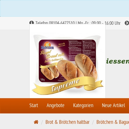
Telefon 08104-6477510 | Mo.-Fr.: 09:00 - 16:00 Uhr
Start
Angebote
Kategorien
Neue Artikel
Abbildung ähnlich
S
Brot & Brötchen haltbar
Brötchen & Bagu