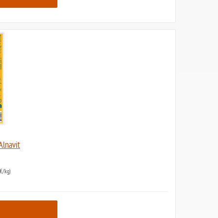
Alnavit
€/kg)