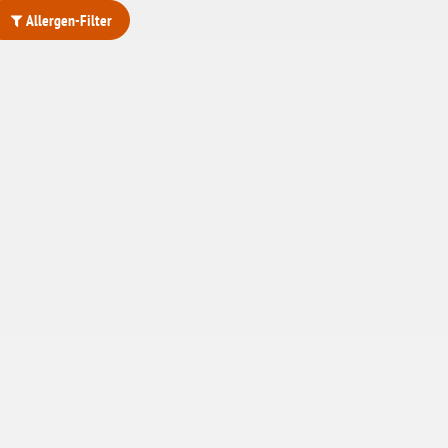
Allergen-Filter
ohne Weizenstärke
laktosefrei
ohne Hefe
ohne Ei
ohne Soja
ohne Haselnüsse
Bio
vegan
ohne Erdnüsse
eiweißarm / PKU
ohne Mandeln