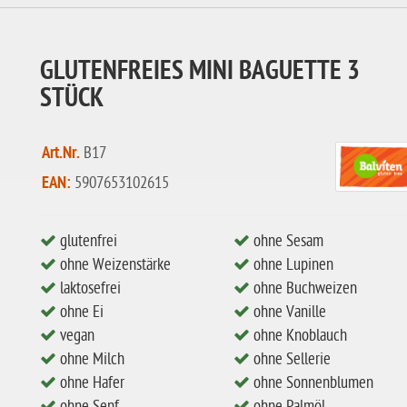
GLUTENFREIES MINI BAGUETTE 3
STÜCK
Art.Nr.
B17
EAN:
5907653102615
glutenfrei
ohne Sesam
ohne Weizenstärke
ohne Lupinen
laktosefrei
ohne Buchweizen
ohne Ei
ohne Vanille
vegan
ohne Knoblauch
ohne Milch
ohne Sellerie
ohne Hafer
ohne Sonnenblumen
ohne Senf
ohne Palmöl