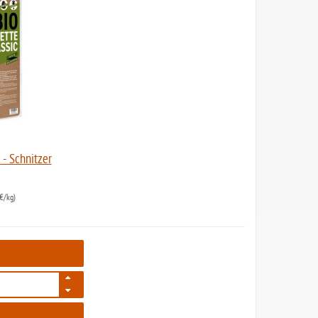
 - Schnitzer
€/kg)
1648