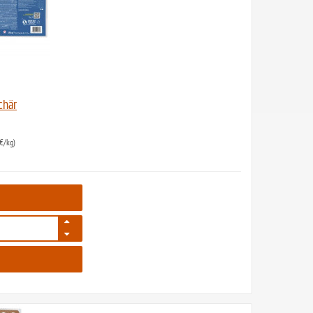
chär
€/kg)
29