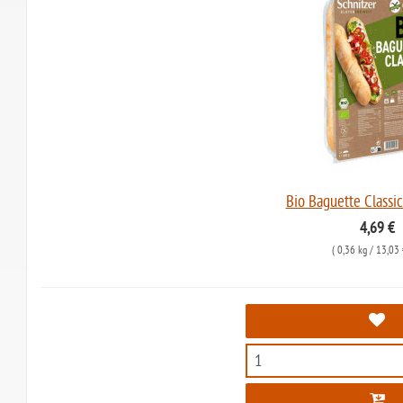
Bio Baguette Classic
4,69 €
(
0,36 kg
/ 13,03 