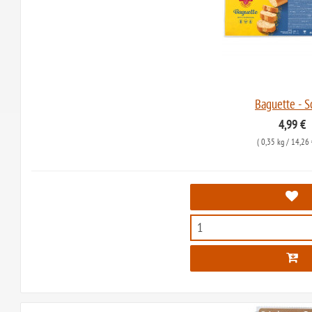
Baguette - S
4,99 €
(
0,35 kg
/ 14,26 