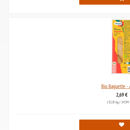
Bio Baguette - 
2,69 €
(
0,18 kg
/ 14,94 