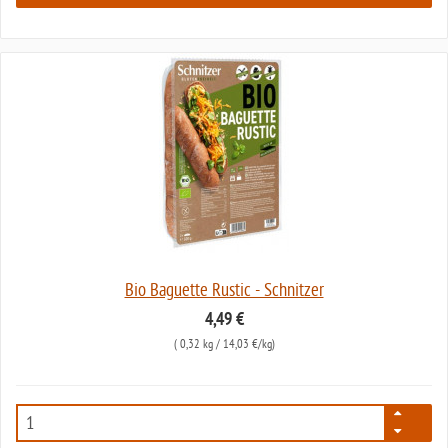
Bio Baguette Rustic - Schnitzer
4,49 €
(
0,32 kg
/ 14,03 €/kg)
1649