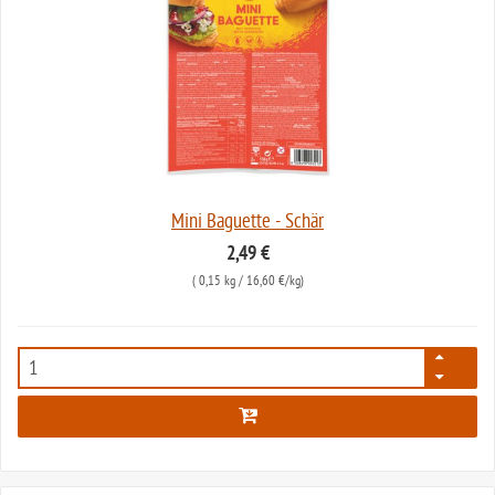
Mini Baguette - Schär
2,49 €
(
0,15 kg
/ 16,60 €/kg)
28