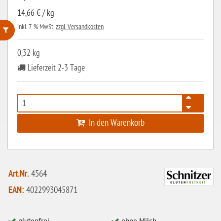
14,66 € / kg
inkl. 7 % MwSt.
zzgl. Versandkosten
ohne Weizenstärke
0,32 kg
Lieferzeit 2-3 Tage
laktosefrei
ohne Hefe
ohne Ei
ohne Soja
In den Warenkorb
ohne Haselnüsse
Bio
Art.Nr.
4564
vegan
EAN:
4022993045871
ohne Erdnüsse
eiweißarm / PKU