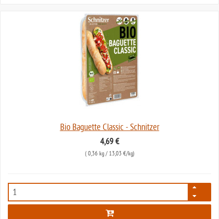
Bio Baguette Classic - Schnitzer
4,69 €
(
0,36 kg
/ 13,03 €/kg)
1648