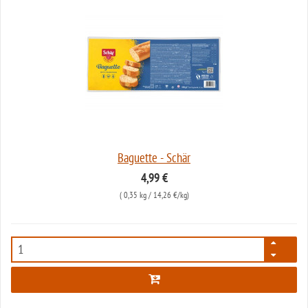
Baguette - Schär
4,99 €
(
0,35 kg
/ 14,26 €/kg)
29