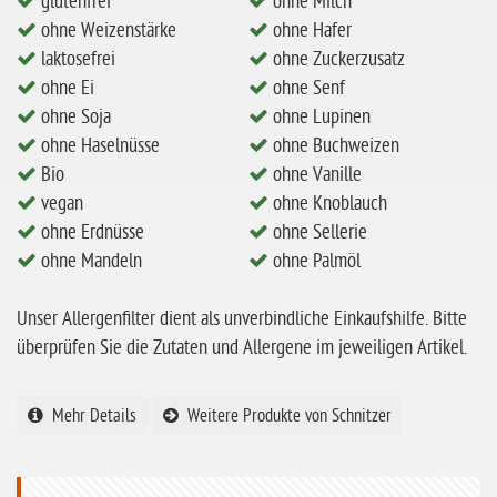
glutenfrei
ohne Milch
ohne Mandeln
ohne Weizenstärke
ohne Hafer
ohne Milch
laktosefrei
ohne Zuckerzusatz
ohne Ei
ohne Senf
ohne Hafer
ohne Soja
ohne Lupinen
ohne Zuckerzusatz
ohne Haselnüsse
ohne Buchweizen
Bio
ohne Vanille
ohne Reis
vegan
ohne Knoblauch
ohne Mais
ohne Erdnüsse
ohne Sellerie
ohne Senf
ohne Mandeln
ohne Palmöl
ohne Sesam
Unser Allergenfilter dient als unverbindliche Einkaufshilfe. Bitte
ohne Lupinen
überprüfen Sie die Zutaten und Allergene im jeweiligen Artikel.
ohne Guarkernmehl
Mehr Details
Weitere Produkte von Schnitzer
ohne Buchweizen
ohne Vanille