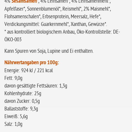
4%
Sesamsamen
*, 4% Leinsamen*, 4% Leinsamenmehl*,
Apfelfaser*, Sonnenblumenöl*, Reismehl*, 2% Maismehl*,
Flohsamenschalen*, Erbsenprotein, Meersalz, Hefe*,
Verdickungsmittel: Guarkernmehl*, Xanthan, Gewürze*.
* aus kontrolliert biologischem Anbau, Öko-Kontrollstelle: DE-
ÖKO-003
Kann Spuren von Soja, Lupine und Ei enthalten.
Nährwertangaben pro 100g:
Energie: 924 kJ / 221 kcal
Fett: 9,0g
davon gesättigte Fettsäuren: 1,3g
Kohlenhydrate: 25g
davon Zucker: 0,5g
Ballaststoffe: 9,3g
Eiweiß: 5,6g
Salz: 1,0g