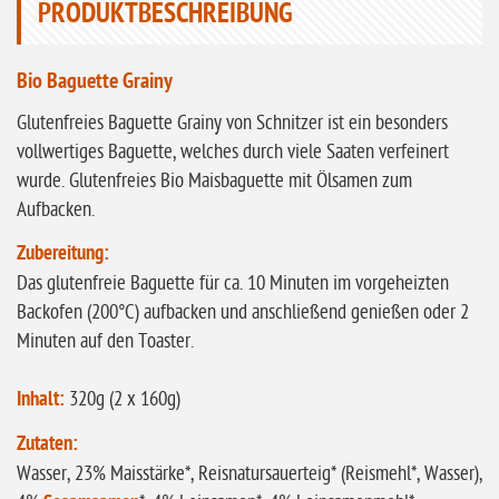
ohne Knoblauch
PRODUKTBESCHREIBUNG
ohne Sellerie
Bio Baguette Grainy
glutenfrei
ohne
Glutenfreies Baguette Grainy von Schnitzer ist ein besonders
Sonnenblumen
vollwertiges Baguette, welches durch viele Saaten verfeinert
wurde. Glutenfreies Bio Maisbaguette mit Ölsamen zum
ohne Palmöl
Aufbacken.
Zubereitung:
Das glutenfreie Baguette für ca. 10 Minuten im vorgeheizten
Backofen (200°C) aufbacken und anschließend genießen oder 2
Minuten auf den Toaster.
Inhalt:
320g (2 x 160g)
Zutaten:
Wasser, 23% Maisstärke*, Reisnatursauerteig* (Reismehl*, Wasser),