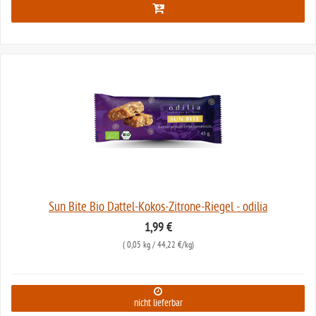
Sun Bite Bio Dattel-Kokos-Zitrone-Riegel - odilia
1,99 €
(
0,05 kg
/ 44,22 €/kg)
nicht lieferbar