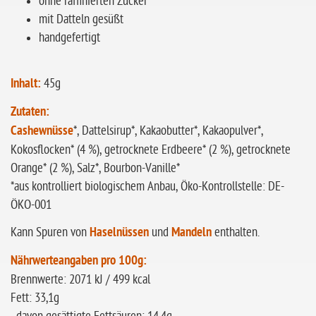
ohne raffinierten Zucker
mit Datteln gesüßt
handgefertigt
Inhalt:
45g
Zutaten:
Cashewnüsse
*, Dattelsirup*, Kakaobutter*, Kakaopulver*,
Kokosflocken* (4 %), getrocknete Erdbeere* (2 %), getrocknete
Orange* (2 %), Salz*, Bourbon-Vanille*
*aus kontrolliert biologischem Anbau, Öko-Kontrollstelle: DE-
ÖKO-001
Kann Spuren von
Haselnüssen
und
Mandeln
enthalten.
Nährwerteangaben pro 100g:
Brennwerte: 2071 kJ / 499 kcal
Fett: 33,1g