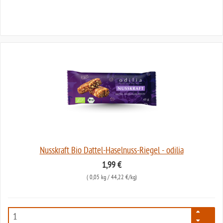
Nusskraft Bio Dattel-Haselnuss-Riegel - odilia
1,99 €
(
0,05 kg
/ 44,22 €/kg)
7652