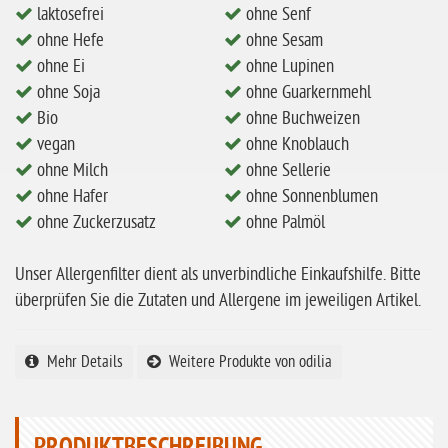
laktosefrei
ohne Senf
ohne Mandeln
ohne Hefe
ohne Sesam
ohne Milch
ohne Ei
ohne Lupinen
ohne Hafer
ohne Soja
ohne Guarkernmehl
Bio
ohne Buchweizen
ohne Zuckerzusatz
vegan
ohne Knoblauch
ohne Reis
ohne Milch
ohne Sellerie
ohne Hafer
ohne Sonnenblumen
ohne Mais
ohne Zuckerzusatz
ohne Palmöl
ohne Senf
ohne Sesam
Unser Allergenfilter dient als unverbindliche Einkaufshilfe. Bitte
überprüfen Sie die Zutaten und Allergene im jeweiligen Artikel.
ohne Lupinen
ohne Guarkernmehl
Mehr Details
Weitere Produkte von odilia
ohne Buchweizen
ohne Vanille