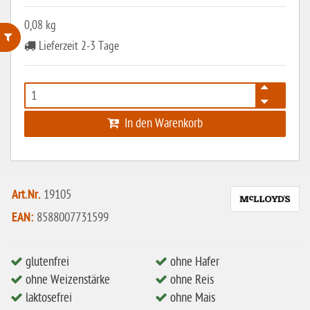
0,08 kg
Lieferzeit 2-3 Tage
ohne Weizenstärke
laktosefrei
ohne Hefe
In den Warenkorb
ohne Ei
ohne Soja
ohne Haselnüsse
Art.Nr.
19105
Bio
EAN:
8588007731599
vegan
glutenfrei
ohne Hafer
ohne Erdnüsse
ohne Weizenstärke
ohne Reis
eiweißarm / PKU
laktosefrei
ohne Mais