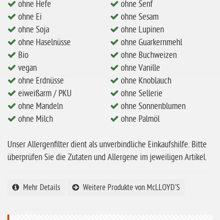
ohne Hefe
ohne Senf
ohne Mandeln
ohne Ei
ohne Sesam
ohne Milch
ohne Soja
ohne Lupinen
ohne Hafer
ohne Haselnüsse
ohne Guarkernmehl
Bio
ohne Buchweizen
ohne Zuckerzusatz
vegan
ohne Vanille
ohne Reis
ohne Erdnüsse
ohne Knoblauch
ohne Mais
eiweißarm / PKU
ohne Sellerie
ohne Mandeln
ohne Sonnenblumen
ohne Senf
ohne Milch
ohne Palmöl
ohne Sesam
Unser Allergenfilter dient als unverbindliche Einkaufshilfe. Bitte
ohne Lupinen
überprüfen Sie die Zutaten und Allergene im jeweiligen Artikel.
ohne Guarkernmehl
ohne Buchweizen
Mehr Details
Weitere Produkte von McLLOYD'S
ohne Vanille
ohne Knoblauch