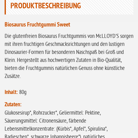
PRODUKTBESCHREIBUNG
ohne Sellerie
glutenfrei
Biosaurus Fruchtgummi Sweet
ohne
Die glutenfreien Biosaurus Fruchtgummis von McLLOYD'S sorgen
Sonnenblumen
mit ihren fruchtigen Geschmacksrichtungen und den lustigen
ohne Palmöl
Dinosaurier-Formen für besonderen Naschspaß bei Groß und
Klein. Hergestellt aus hochwertigen Zutaten in Bio-Qualität,
bieten die Fruchtgummis natürlichen Genuss ohne künstliche
Zusätze.
Inhalt:
80g
Zutaten:
Glukosesirup*, Rohrzucker*, Geliermittel: Pektine,
Säuerungsmittel: Citronensäure, färbende
Lebensmittelkonzentrate: (Kürbis*, Apfel*, Spirulina*,
Radieschen*, schwarze Johannisbeere*), natürliches