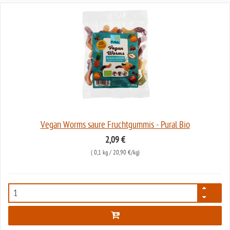
Vegan Worms saure Fruchtgummis - Pural Bio
2,09 €
(
0,1 kg
/ 20,90 €/kg)
7971