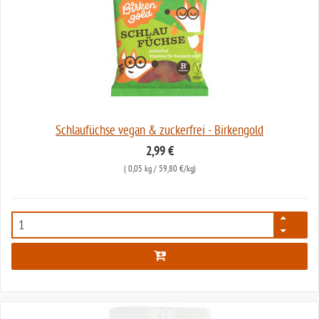
Schlaufüchse vegan & zuckerfrei - Birkengold
2,99 €
(
0,05 kg
/ 59,80 €/kg)
6684