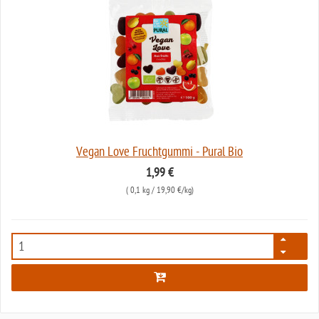
Vegan Love Fruchtgummi - Pural Bio
1,99 €
(
0,1 kg
/ 19,90 €/kg)
7970