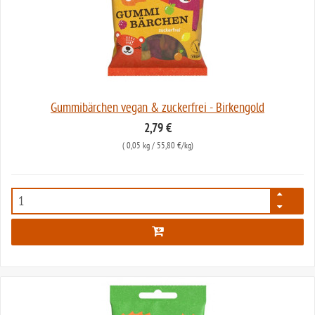
Gummibärchen vegan & zuckerfrei - Birkengold
2,79 €
(
0,05 kg
/ 55,80 €/kg)
6376