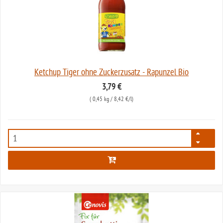
Ketchup Tiger ohne Zuckerzusatz - Rapunzel Bio
3,79 €
(
0,45 kg
/ 8,42 €/l)
1021