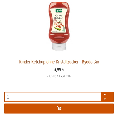
Kinder Ketchup ohne Kristallzucker - Byodo Bio
3,99 €
(
0,3 kg
/ 13,30 €/l)
6234