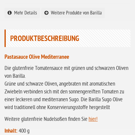
ohne Sellerie
Mehr Details
Weitere Produkte von Barilla
glutenfrei
ohne
PRODUKTBESCHREIBUNG
Sonnenblumen
ohne Palmöl
Pastasauce Olive Mediterranee
Die glutenfreie Tomatensauce mit grünen und schwarzen Oliven
von Barilla.
Grüne und schwarze Oliven, angebraten mit aromatischen
Zwiebeln verbinden sich mit den sonnengereiften Tomaten zu
einer leckeren und mediterranen Sugo. Die Barilla Sugo Olive
wird traditionell ohne Konservierungsstoffe hergestellt
Weitere glutenfreie Nudelsoßen finden Sie
hier!
Inhalt:
400 g