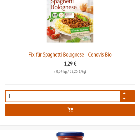
Fix für Spaghetti Bolognese - Cenovis Bio
1,29 €
(
0,04 kg
/ 32,25 €/kg)
2784