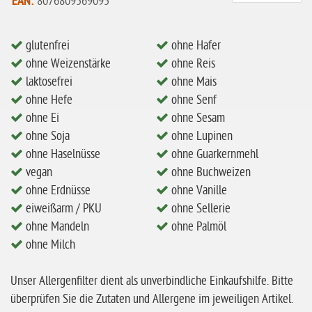
EAN:
8076809569095
ohne Mandeln
ohne Milch
glutenfrei
ohne Hafer
ohne Hafer
ohne Weizenstärke
ohne Reis
ohne Zuckerzusatz
laktosefrei
ohne Mais
ohne Hefe
ohne Senf
ohne Reis
ohne Ei
ohne Sesam
ohne Mais
ohne Soja
ohne Lupinen
ohne Haselnüsse
ohne Guarkernmehl
ohne Senf
vegan
ohne Buchweizen
ohne Sesam
ohne Erdnüsse
ohne Vanille
ohne Lupinen
eiweißarm / PKU
ohne Sellerie
ohne Mandeln
ohne Palmöl
ohne Guarkernmehl
ohne Milch
ohne Buchweizen
Unser Allergenfilter dient als unverbindliche Einkaufshilfe. Bitte
ohne Vanille
überprüfen Sie die Zutaten und Allergene im jeweiligen Artikel.
ohne Knoblauch