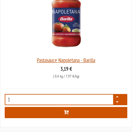
Pastasauce Napoletana - Barilla
3,19 €
(
0,4 kg
/ 7,97 €/kg)
5249