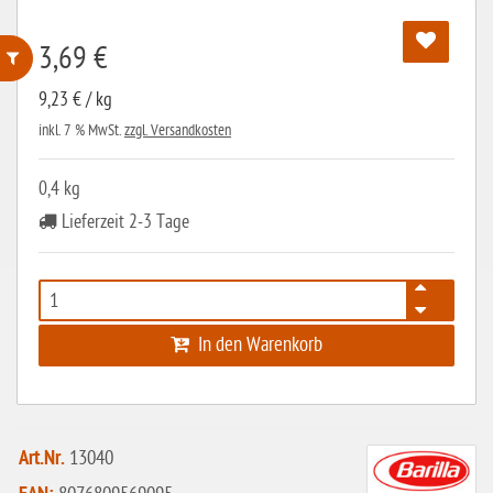
3,69 €
9,23 € / kg
ohne Weizenstärke
inkl. 7 % MwSt.
zzgl. Versandkosten
laktosefrei
ohne Hefe
0,4 kg
Lieferzeit 2-3 Tage
ohne Ei
ohne Soja
ohne Haselnüsse
Bio
In den Warenkorb
vegan
ohne Erdnüsse
Art.Nr.
13040
eiweißarm / PKU