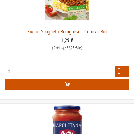
Fix für Spaghetti Bolognese - Cenovis Bio
1,29 €
(
0,04 kg
/ 32,25 €/kg)
2784