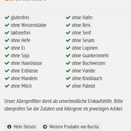
ohne Milch
glutenfrei
ohne Hafer
ohne Hafer
ohne Weizenstärke
ohne Reis
ohne Zuckerzusatz
laktosefrei
ohne Senf
ohne Hefe
ohne Sesam
ohne Reis
ohne Ei
ohne Lupinen
ohne Mais
ohne Soja
ohne Guarkernmehl
ohne Senf
ohne Haselnüsse
ohne Buchweizen
ohne Erdnüsse
ohne Vanille
ohne Sesam
ohne Mandeln
ohne Knoblauch
ohne Lupinen
ohne Milch
ohne Palmöl
ohne Guarkernmehl
Unser Allergenfilter dient als unverbindliche Einkaufshilfe. Bitte
ohne Buchweizen
überprüfen Sie die Zutaten und Allergene im jeweiligen Artikel.
ohne Vanille
ohne Knoblauch
Mehr Details
Weitere Produkte von Barilla