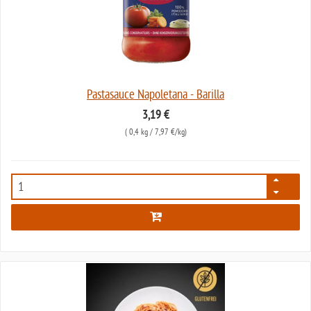
Pastasauce Napoletana - Barilla
3,19 €
(
0,4 kg
/ 7,97 €/kg)
5249