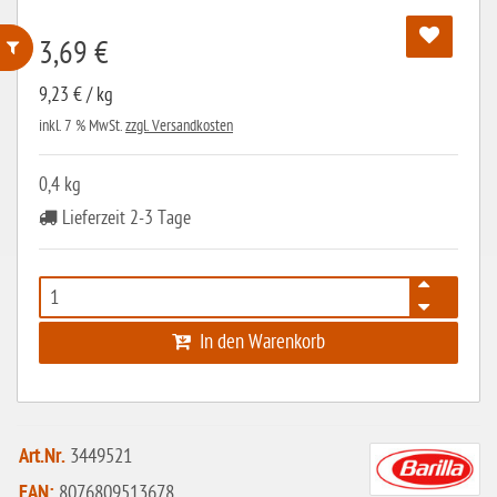
3,69 €
ohne Weizenstärke
9,23 € / kg
inkl. 7 % MwSt.
zzgl. Versandkosten
laktosefrei
ohne Hefe
0,4 kg
ohne Ei
Lieferzeit 2-3 Tage
ohne Soja
ohne Haselnüsse
Bio
In den Warenkorb
vegan
ohne Erdnüsse
eiweißarm / PKU
Art.Nr.
3449521
EAN:
8076809513678
ohne Mandeln