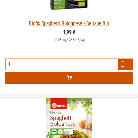
Biofix Spaghetti Bolognese - Beltane Bio
1,99 €
(
0,03 kg
/ 76,54 €/kg)
651