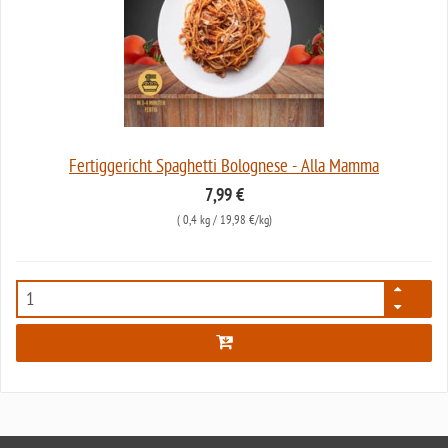
Fertiggericht Spaghetti Bolognese - Alla Mamma
7,99 €
(
0,4 kg
/ 19,98 €/kg)
7566