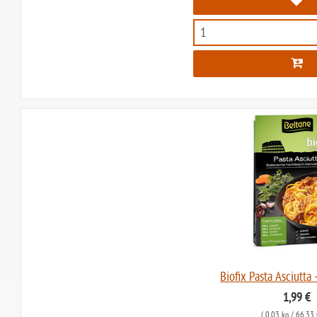
Biofix Pasta Asciutta 
1,99 €
(
0,03 kg
/ 66,33 