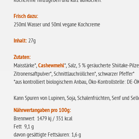
Kochcreme hinzugeben und kurz aufkochen.
Frisch dazu:
250ml Wasser und 50ml vegane Kochcreme
Inhalt:
27g
Zutaten:
Maisstärke*,
Cashewmehl
*, Salz, 5 % geräucherte Shiitake-Pilz
Zitronensaftpulver*, Schnittlauchröllchen*, schwarzer Pfeffer*
*aus kontrolliert biologischem Anbau, Öko-Kontrollstelle: DE-
Kann Spuren von Lupinen, Soja, Schalenfrüchten, Senf und Selle
Nährwertangaben pro 100g:
Brennwert 1479 kj / 351 kcal
Fett 9,1 g
davon gesättigte Fettsäuren: 1,6 g