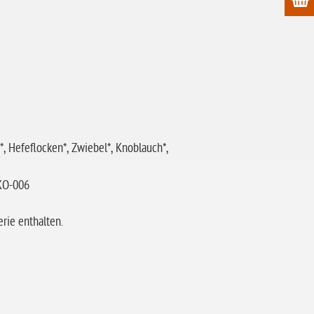
e*, Hefeflocken*, Zwiebel*, Knoblauch*,
ÖKO-006
rie enthalten.