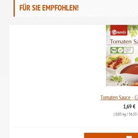
FÜR SIE EMPFOHLEN!
Tomaten Sauce - C
1,69 €
(
0,03 kg
/ 56,33 