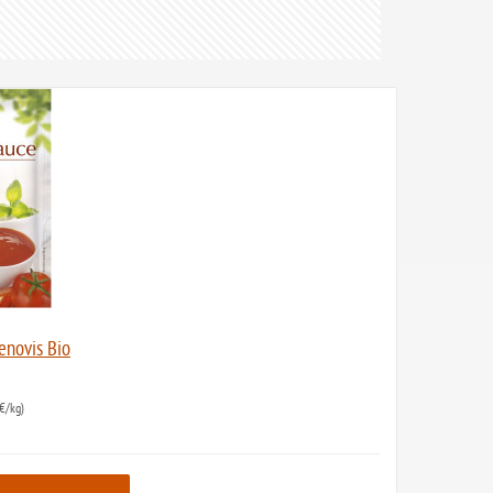
enovis Bio
€/kg)