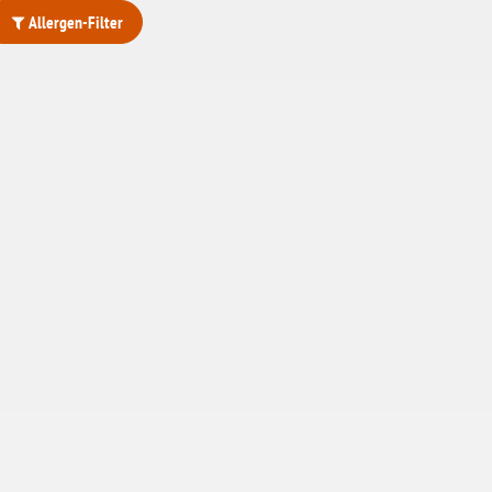
Allergen-Filter
ohne Weizenstärke
laktosefrei
ohne Hefe
ohne Ei
ohne Soja
ohne Haselnüsse
Bio
vegan
ohne Erdnüsse
eiweißarm / PKU
ohne Mandeln