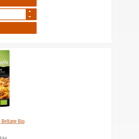
206
- Beltane Bio
€/kg)