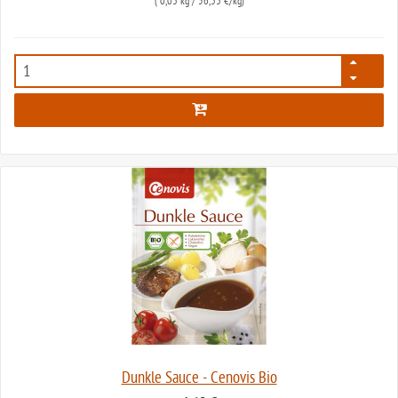
(
0,03 kg
/ 56,33 €/kg)
207
Dunkle Sauce - Cenovis Bio