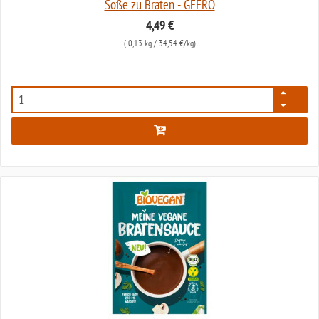
Soße zu Braten - GEFRO
4,49 €
(
0,13 kg
/ 34,54 €/kg)
4883