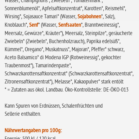
Wasser, Champignons*, Zwiebeln*, Tomatenmark*,
Sonnenblumenöl*, Apfelsaftkonzentrat*, Karotten*, Reismehl*,
Wirsing*, Sojasauce Tamari* (Wasser,
Sojabohnen
*, Salz),
Knoblauch*,
Senf
* (Wasser,
Senfsaaten
*, Branntweinessig*,
Meersalz, Gewürze*, Kräuter*), Meersalz, Steinpilze*, geräucherte
Zwiebeln* (Zwiebeln*, Buchenholzrauch), Paprika edelsüß*,
Kümmel*, Oregano*, Muskatnuss*, Majoran*, Pfeffer* schwarz,
Aceto Balsamico* di Modena IGP (Rotweinessig*, gekochter
Traubenmost*), Tamarindenpaste*,
Schwarzkarottensaftkonzentrat* (Schwarzkarottensaftkonzentrat*,
Zitronensaftkonzentrat*), Melasse*, Kakaopulver* stark entölt
* = Zutaten aus ökol. Landbau. Öko-Kontrollstelle: DE-ÖKO-013
Kann Spuren von Erdnüssen, Schalenfrüchten und
Sellerie
enthalten.
Nährwertangaben pro 100g:
Energie: 500 kJ / 120 kcal