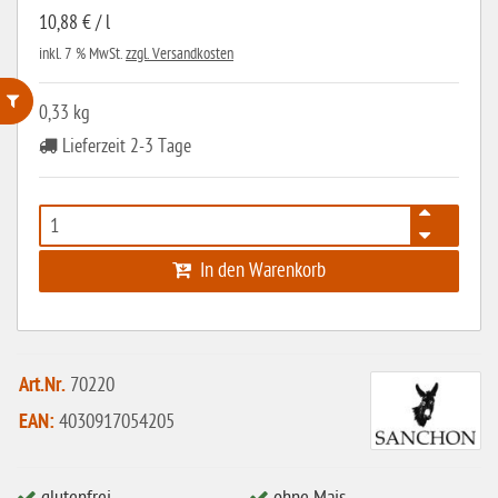
10,88 € / l
inkl. 7 % MwSt.
zzgl. Versandkosten
0,33 kg
Lieferzeit 2-3 Tage
ohne Weizenstärke
laktosefrei
ohne Hefe
ohne Ei
In den Warenkorb
ohne Soja
ohne Haselnüsse
Art.Nr.
70220
Bio
EAN:
4030917054205
vegan
ohne Erdnüsse