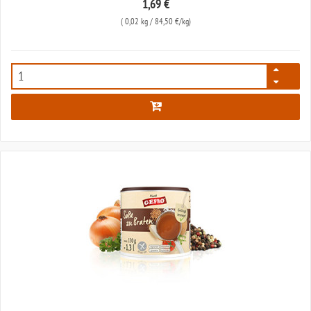
1,69 €
(
0,02 kg
/ 84,50 €/kg)
1409