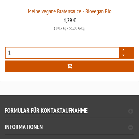
Meine vegane Bratensauce - Biovegan Bio
1,29 €
(
0,03 kg
/ 51,60 €/kg)
6621
FORMULAR FÜR KONTAKTAUFNAHME
INFORMATIONEN