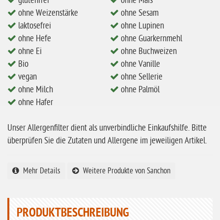
glutenfrei
ohne Mais
eiweißarm / PKU
ohne Weizenstärke
ohne Sesam
ohne Mandeln
laktosefrei
ohne Lupinen
ohne Hefe
ohne Guarkernmehl
ohne Milch
ohne Ei
ohne Buchweizen
ohne Hafer
Bio
ohne Vanille
ohne Zuckerzusatz
vegan
ohne Sellerie
ohne Milch
ohne Palmöl
ohne Reis
ohne Hafer
ohne Mais
Unser Allergenfilter dient als unverbindliche Einkaufshilfe. Bitte
ohne Senf
überprüfen Sie die Zutaten und Allergene im jeweiligen Artikel.
ohne Sesam
ohne Lupinen
Mehr Details
Weitere Produkte von Sanchon
ohne Guarkernmehl
ohne Buchweizen
PRODUKTBESCHREIBUNG
ohne Vanille