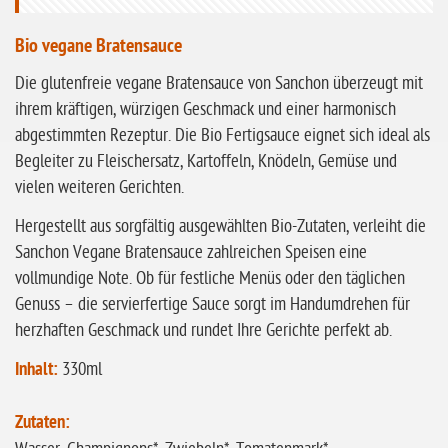
ohne Knoblauch
Bio vegane Bratensauce
ohne Sellerie
Die glutenfreie vegane Bratensauce von Sanchon überzeugt mit
glutenfrei
ihrem kräftigen, würzigen Geschmack und einer harmonisch
abgestimmten Rezeptur. Die Bio Fertigsauce eignet sich ideal als
ohne
Begleiter zu Fleischersatz, Kartoffeln, Knödeln, Gemüse und
Sonnenblumen
vielen weiteren Gerichten.
ohne Palmöl
Hergestellt aus sorgfältig ausgewählten Bio-Zutaten, verleiht die
Sanchon Vegane Bratensauce zahlreichen Speisen eine
vollmundige Note. Ob für festliche Menüs oder den täglichen
Genuss – die servierfertige Sauce sorgt im Handumdrehen für
herzhaften Geschmack und rundet Ihre Gerichte perfekt ab.
Inhalt:
330ml
Zutaten: