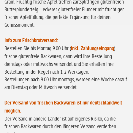
ohne Knoblauch
Grain. Fruchtig frische Äpfel treffen zartsplittrigen glutenfreien
Butterplunderteig. Leckerer glutenfreier Plunder mit fruchtiger
ohne Sellerie
frischer Apfelfüllung, die perfekte Ergänzung für deinen
glutenfrei
Genussmoment.
ohne
Sonnenblumen
Info zum Frischbrotversand:
Bestellen Sie bis Montag 9.00 Uhr (
inkl. Zahlungseingang
)
ohne Palmöl
frische glutenfreie Backwaren, dann wird Ihre Bestellung
dienstags oder mittwochs versendet und Sie erhalten Ihre
Bestellung in der Regel nach 1-2 Werktagen.
Bestellungen nach 9.00 Uhr montags, werden eine Woche darauf
am Dienstag oder Mittwoch versendet.
Der Versand von frischen Backwaren ist nur deutschlandweit
möglich.
Der Versand in andere Länder ist auf eigenes Risiko, da die
frischen Backwaren durch den längeren Versand verderben