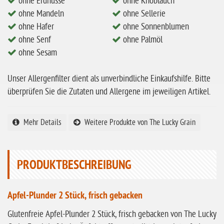
ohne Erdnüsse
ohne Knoblauch
ohne Mandeln
ohne Mandeln
ohne Sellerie
ohne Milch
ohne Hafer
ohne Sonnenblumen
ohne Senf
ohne Palmöl
ohne Hafer
ohne Sesam
ohne Zuckerzusatz
Unser Allergenfilter dient als unverbindliche Einkaufshilfe. Bitte
ohne Reis
überprüfen Sie die Zutaten und Allergene im jeweiligen Artikel.
ohne Mais
ohne Senf
Mehr Details
Weitere Produkte von The Lucky Grain
ohne Sesam
ohne Lupinen
PRODUKTBESCHREIBUNG
ohne Guarkernmehl
ohne Buchweizen
Apfel-Plunder 2 Stück, frisch gebacken
ohne Vanille
Glutenfreie Apfel-Plunder 2 Stück, frisch gebacken von The Lucky