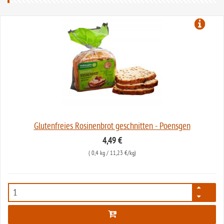
Glutenfreies Rosinenbrot geschnitten - Poensgen
4,49 €
(
0,4 kg
/ 11,23 €/kg)
1438