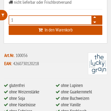
nicht lieferbar oder Frischbrotversand
ohne Weizenstärke
In den Warenkorb
laktosefrei
ohne Hefe
ohne Ei
Art.Nr.
100056
ohne Soja
EAN:
4260730120218
ohne Haselnüsse
Bio
glutenfrei
ohne Lupinen
vegan
ohne Weizenstärke
ohne Guarkernmehl
ohne Erdnüsse
ohne Soja
ohne Buchweizen
ohne Haselnüsse
ohne Vanille
eiweißarm / PKU