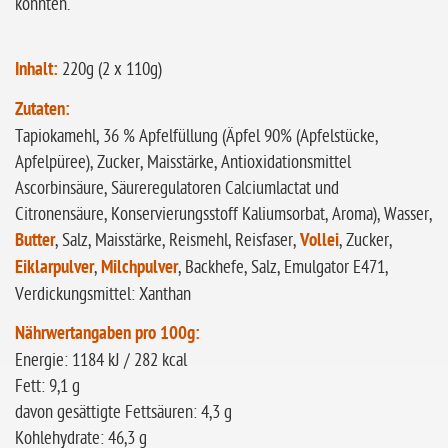
könnten.
Inhalt:
220g (2 x 110g)
Zutaten:
Tapiokamehl, 36 % Apfelfüllung (Äpfel 90% (Apfelstücke,
Apfelpüree), Zucker, Maisstärke, Antioxidationsmittel
Ascorbinsäure, Säureregulatoren Calciumlactat und
Citronensäure, Konservierungsstoff Kaliumsorbat, Aroma), Wasser,
Butter
, Salz, Maisstärke, Reismehl, Reisfaser,
Vollei
, Zucker,
Eiklarpulver
,
Milchpulver
, Backhefe, Salz, Emulgator E471,
Verdickungsmittel: Xanthan
Nährwertangaben pro 100g:
Energie: 1184 kJ / 282 kcal
Fett: 9,1 g
davon gesättigte Fettsäuren: 4,3 g
Kohlehydrate: 46,3 g