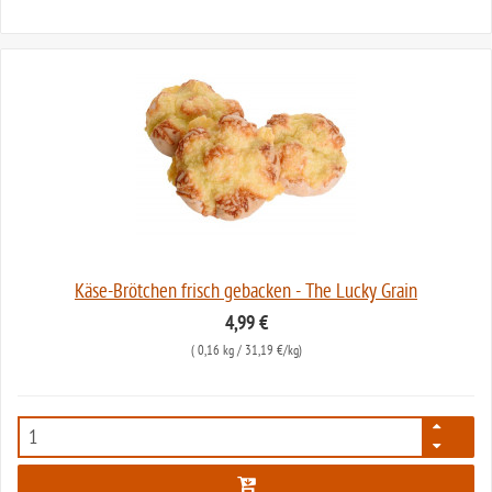
Käse-Brötchen frisch gebacken - The Lucky Grain
4,99 €
(
0,16 kg
/ 31,19 €/kg)
5747